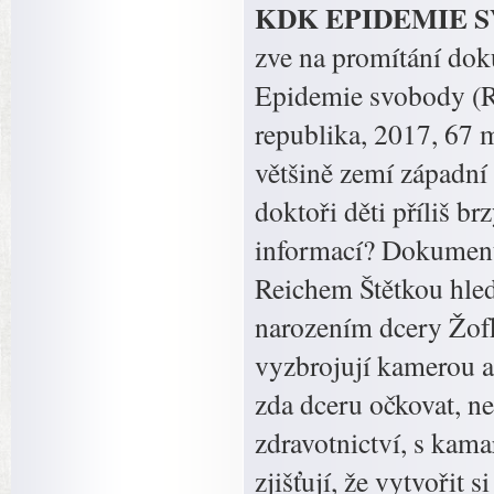
KDK EPIDEMIE SVO
zve na promítání dok
Epidemie svobody (R
republika, 2017, 67 
většině zemí západní
doktoři děti příliš b
informací? Dokument
Reichem Štětkou hled
narozením dcery Žofk
vyzbrojují kamerou a 
zda dceru očkovat, ne
zdravotnictví, s kam
zjišťují, že vytvořit