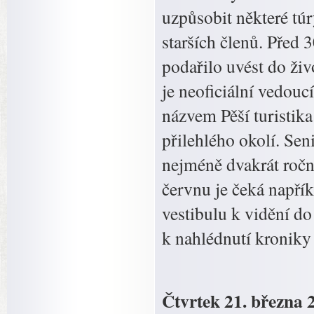
uzpůsobit některé túr
starších členů. Před
podařilo uvést do ži
je neoficiální vedou
názvem Pěší turistik
přilehlého okolí. Sen
nejméně dvakrát ročn
červnu je čeká napří
vestibulu k vidění do
k nahlédnutí kroniky
Čtvrtek 21. března 