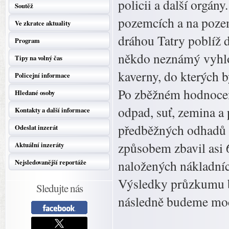
policii a další orgán
Soutěž
pozemcích a na poze
Ve zkratce aktuality
dráhou Tatry poblíž 
Program
někdo neznámý vyhlou
Tipy na volný čas
kaverny, do kterých
Policejní informace
Po zběžném hodnocení
Hledané osoby
odpad, suť, zemina a
Kontakty a další informace
předběžných odhadů 
Odeslat inzerát
způsobem zbavil asi 
Aktuální inzeráty
naložených nákladníc
Nejsledovanější reportáže
Výsledky průzkumu b
Sledujte nás
následně budeme moc