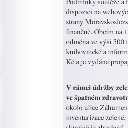
Podmínky soutěže a 
dispozici na webovýc
strany Moravskoslezs
finančně. Obcím na 1.
odměna ve výši 500 
knihovnické a inform
Kč a je vydána propa
V rámci údržby zele
ve špatném zdravotn
okolo ulice Záhumenn
inventarizace zeleně, 
skupině je zhoršený 