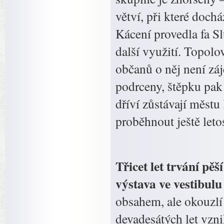
větví, při které doch
Kácení provedla fa S
další využití. Topolo
občanů o něj není záj
podrceny, štěpku pak
dříví zůstávají měst
proběhnout ještě leto
Třicet let trvání pěš
výstava ve vestibul
obsahem, ale okouzlí
devadesátých let vzni