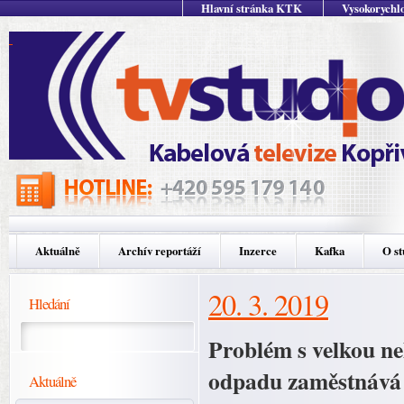
Hlavní stránka KTK
Vysokorychlo
Aktuálně
Archív reportáží
Inzerce
Kafka
O st
20. 3. 2019
Hledání
Problém s velkou n
odpadu zaměstnává 
Aktuálně