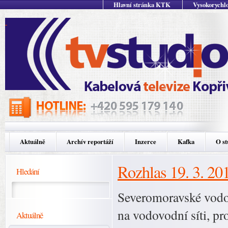
Hlavní stránka KTK
Vysokorychlo
Aktuálně
Archív reportáží
Inzerce
Kafka
O st
Rozhlas 19. 3. 20
Hledání
Severomoravské vodo
na vodovodní síti, pro
Aktuálně