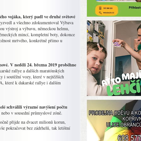
ého vojáka, který padl ve druhé světové
l, vyzvedl a všechno zdokumentoval Výbava
ou výstroj a výbavu, německou helmu,
německých mincí, kompletní boty, dokonce
otožnost mrtvého, konkrétně přímo u
é. V neděli 24. března 2019 proběhne
arské rallye a dalších maratónských
i soutěžní vozy, které v nejtěžších
, které k dakarské rallye i dalším
elé schválili výrazné navýšení počtu
ch nebo v sousední průmyslové zóně.
oročně přijde na dvacet milionů korun,
e pokračovat bez zádrhelů, tak letištní