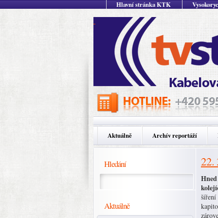
Hlavní stránka KTK
Vysokoryc
Aktuálně
Archív reportáží
22.
Hledání
Hned 
kolej
šíření
Aktuálně
kapito
zárov