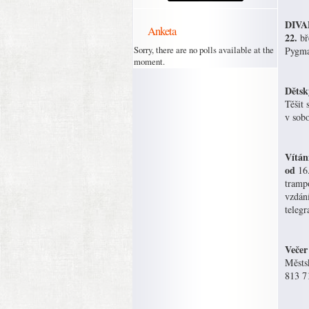
DIVAD
Anketa
22.
bř
Sorry, there are no polls available at the
Pygma
moment.
Dětsk
Těšit
v sob
Vítán
od
16.
trampo
vzdán
telegr
Večer
Městsk
813 7