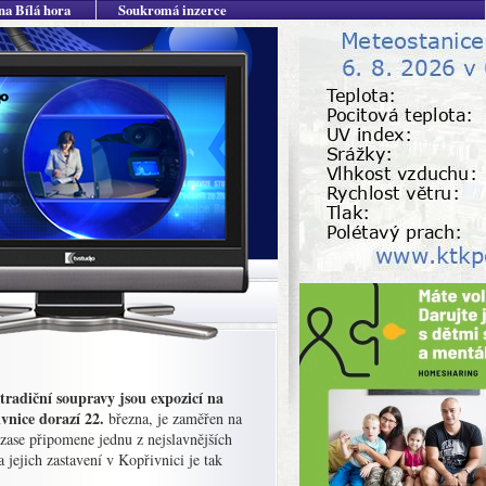
na Bílá hora
Soukromá inzerce
tradiční soupravy jsou expozicí na
vnice dorazí 22.
března, je zaměřen na
 zase připomene jednu z nejslavnějších
 jejich zastavení v Kopřivnici je tak