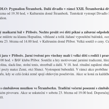
LO: Pygmalion Štramberk. Další divadlo v rámci XXII. Štramberská diva
ezna od 19.30 hod, v Kulturním domě Štramberk. Tentokrát vystoupí Divadlo 
lion.
ý maškarní bál v Příboře. Nechte prožít své děti pěkné a zábavné odpoled
 se můžete na klauna Hopsalína, věhlasné a tolik žádané vypouštění balónků, o
otu 23. března od 14.00 hod. v Kultruním domě Příbor. Velká soutěž o ceny. Ce
í jara v Příboře. Jarní tvoření pro všechny malé i velké děti s rodiči i pra
00 hod. v BAV klubu Příbor. Soutěže a hry motivované jarními tradicemi, hled
lína, slack-line, stolní tenis, streetball a další. V 18. hod. rituální zapálení o
í pocty matce Zemi, otci Slunci. Vystoupení bubeníků. V rámci akce proběhne 
afu, kdy se celá česká země spojí ohňovým poselstvím. Akce se koná za každého
 s cimbálovou muzikou ve Štramberku. Tradiční večerní posezení s cimb
ém pivovaru. Akce se uskuteční v sobotu 23. března od 19.00 hod. Doporučují s
10.