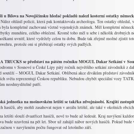
li u Bílova na Novojičínsku hledač pokladů nalezl kosterní ostatky německ
 Nález ohlásil policii, která pak kontaktovala archeologa. Ten ostatky ohleda
a byla kompletně zachovaná včetně vojenských známek. Měl kompletní německ
 zbytky mundúru, celého oblečení. Kromě toho měl u sebe i několik drobných 
nožkami uvnitř, které vydržely celou tu dobu. Bude tak zřejmě možné zjistit t
wehru, protože oni si přebírají ostatky svých padlých.
 TRUCKS se představí na pátém ročníku MOGUL Dakar Setkání v Sosnov
todromu v Sosnové u České Lípy pátý ročník největšího setkání závodníků z dak
ad soutěží – MOGUL Dakar Setkání. Oblíbená akce divákům představí závodníky 
ích světa reprezentují Českou republiku. Nebudou chybět speciální vozy TATRA
ům neodmyslitelně patří.
ská jednotka na mošnovském letišti se takřka zdvojnásobí. Krajští zastupit
h hasičů, aby mohli zasahovat nejen v areálu letiště, ale také v okolních obcí
a letišti slouží dvaatřicet hasičů, nově to bude až šedesát. Kraj navýšení každ
a bude uzavřená na pět let. Sbor už zahájil nábor nových hasičů. Pokud bude vš
 začnou v navýšeném počtu fungovat od letošního září.