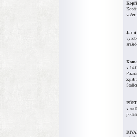
Kopři
Kopři
večer
Jarní
výrob
araší
Komen
v
14.0
Pozná
Zjistí
Stalle
PŘEDN
v
nedě
podělí
DIVAD