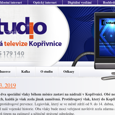
hlostní internet
Optický internet
Digitální vysílání
Rozhled
Inzerce
Kafka
O studiu
Odkazy
 3. 2019
dva speciální vlaky během měsíce zastaví na nádraží v Kopřivnici. Obě ne
ích, každá je však zcela jinak zaměřená. Protidrogový vlak, který do Kopři
 protidrogové prevence. Legiovlak, který se ve městě zdrží od 9. do 14. dubna,
l naší vojenské historie. Oba vlaky bude moci veřejnost navštívit zcela zdarma a
eň tipem na zajímavě a užitečně strávené odpoledne.