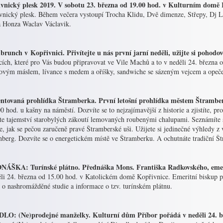
vnický plesk 2019. V sobotu 23. března od 19.00 hod. v Kulturním domě K
vnický plesk. Během večera vystoupí Trocha Klidu, Dvě dimenze, Střepy, Dj 
a Honza Waclav Václavik.
 brunch v Kopřivnici. Přivítejte u nás první jarní neděli, užijte si pohodo
cích, které pro Vás budou připravovat ve Vile Machů a to v neděli 24. března 
dovým máslem, lívance s medem a oříšky, sandwiche se sázeným vejcem a opečen
tovaná prohlídka Štramberka. První letošní prohlídka městem Štramberk 
0 hod. u kašny na náměstí. Dozvíte se to nejzajímavější z historie a zjistíte,
te tajemství starobylých zákoutí lemovaných roubenými chalupami. Seznámíte se
te, jak se pečou zaručeně pravé Štramberské uši. Užijete si jedinečné výhledy z
nberg. Dozvíte se o energetickém místě ve Štramberku. A ochutnáte tradiční Št
ÁŠKA: Turínské plátno. Přednáška Mons. Františka Radkovského, emeri
li 24. března od 15.00 hod. v Katolickém domě Kopřivnice. Emeritní biskup 
 o nashromážděné studie a informace o tzv. turínském plátnu.
LO: (Ne)prodejné manželky. Kulturní dům Příbor pořádá v neděli 24. bř