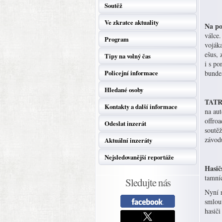
Soutěž
Ve zkratce aktuality
Na po
válce.
Program
voják
ešus,
Tipy na volný čas
i s po
Policejní informace
bundes
Hledané osoby
TATRA
Kontakty a další informace
na au
offro
Odeslat inzerát
soutěž
závod
Aktuální inzeráty
Nejsledovanější reportáže
Hasič
tamníc
Sledujte nás
Nyní n
smlouv
hasiči