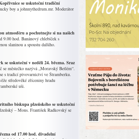
opřivnice se uskuteční tradiční
Lucky boy a johnnythedrum.mr. Moderátor
vou atmosféru a pochutnejte si na našich
od 9.00 hod. Banánový chlebíček s
ou slaninou a spoustu dalšího.
se uskuteční v neděli 24. března. Sraz
 proč se městečko nazývá „Moravský Betlém“.
 s tradicí pivovarnictví ve Štramberku.
 věže středověké zříceniny hradu
ramberské uši.
tního biskupa plzeňského se uskuteční
plzeňský – Mons. František Radkovský se
ezna od 17.00 hod. divadelní
.