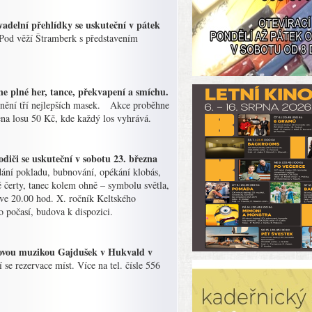
delní přehlídky se uskuteční v pátek
Pod věží Štramberk s představením
ne plné her, tance, překvapení a smíchu.
cenění tří nejlepších masek. Akce proběhne
na losu 50 Kč, kde každý los vyhrává.
rodiči se uskuteční v sobotu 23. března
ání pokladu, bubnování, opékání klobás,
hně čerty, tanec kolem ohně – symbolu světla,
ve 20.00 hod. X. ročník Keltského
 počasí, budova k dispozici.
álovou muzikou Gajdušek v Hukvald v
e rezervace míst. Více na tel. čísle 556