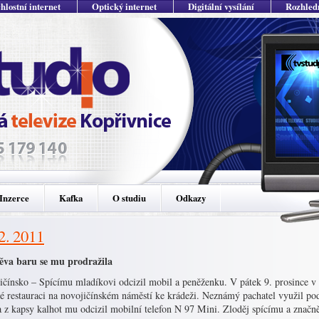
hlostní internet
Optický internet
Digitální vysílání
Rozhled
Inzerce
Kafka
O studiu
Odkazy
12. 2011
ěva baru se mu prodražila
ičínsko – Spícímu mladíkovi odcizil mobil a peněženku. V pátek 9. prosince v 
né restauraci na novojičínském náměstí ke krádeži. Neznámý pachatel využil po
a z kapsy kalhot mu odcizil mobilní telefon N 97 Mini. Zloděj spícímu a znač