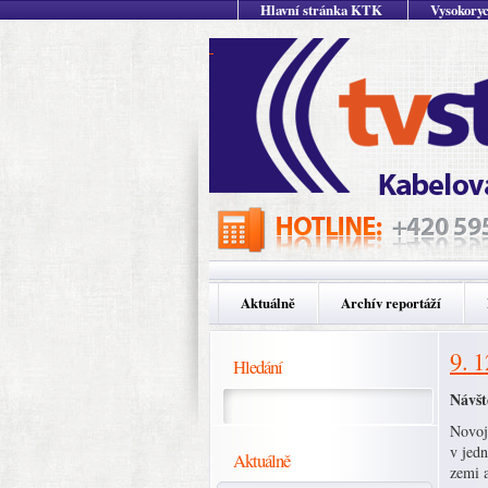
Hlavní stránka KTK
Vysokoryc
Aktuálně
Archív reportáží
9. 
Hledání
Návšt
Novoj
v jed
Aktuálně
zemi 