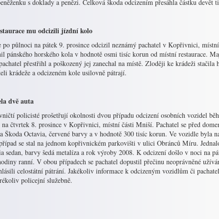
peněženku s doklady a penězi. Celková škoda odcizením přesáhla částku devět ti
staurace mu odcizili jízdní kolo
 po půlnoci na pátek 9. prosince odcizil neznámý pachatel v Kopřivnici, místní 
il pánského horského kola v hodnotě osmi tisíc korun od místní restaurace. M
pachatel přestřihl a poškozený jej zanechal na místě. Zloději ke krádeži stačila 
eli krádeže a odcizeném kole usilovně pátrají.
la dvě auta
ničtí policisté prošetřují okolnosti dvou případu odcizení osobních vozidel b
 na čtvrtek 8. prosince v Kopřivnici, místní části Mniší. Pachatel se před do
la Škoda Octavia, červené barvy a v hodnotě 300 tisíc korun. Ve vozidle byla
 případ se stal na jednom kopřivnickém parkovišti v ulici Obránců Míru. Jedna
a sedan, barvy šedá metalíza a rok výroby 2008. K odcizení došlo v noci na pá
hodiny ranní. V obou případech se pachatel dopustil přečinu neoprávněné užívá
hlásili celostátní pátrání. Jakékoliv informace k odcizeným vozidlům či pachat
rékoliv policejní služebně.