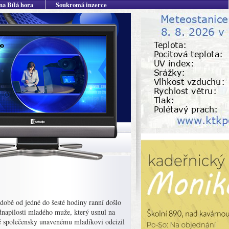
na Bílá hora
Soukromá inzerce
době od jedné do šesté hodiny ranní došlo
dnapilosti mladého muže, který usnul na
ně společensky unavenému mladíkovi odcizil