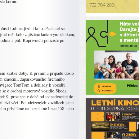
síc korun.
části Lubina jízdní kolo. Pachatel se
ajitel měl kolo zajištěné lankovým zámkem,
hodina a půl. Kopřivničtí policisté po
ěhem krátké doby. K prvnímu případu došlo
mem zmocnil, zaparkovaného firemního
 navigace TomTom a doklady k vozidlu.
lo se o osobní motorové vozidlo Škoda
tek 9. prosince v době od jednadvacáté do
ní cizí věci. Po odcizených vozidlech jsme
elům přivítáme na bezplatné lince 158 nebo