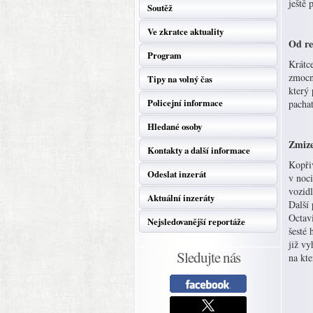
ještě 
Soutěž
Ve zkratce aktuality
Od re
Program
Krátce
zmocn
Tipy na volný čas
který 
Policejní informace
pachat
Hledané osoby
Zmize
Kontakty a další informace
Kopřiv
Odeslat inzerát
v noci
vozid
Aktuální inzeráty
Další
Octavi
Nejsledovanější reportáže
šesté 
již vy
Sledujte nás
na kte