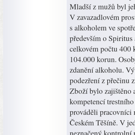
Mladší z mužů byl je
V zavazadlovém pros
s alkoholem ve spotře
především o Spiritus 
celkovém počtu 400 k
104.000 korun. Osoby
zdanění alkoholu. V
podezření z přečinu 
Zboží bylo zajištěno 
kompetencí trestního p
prováděli pracovníci 
Českém Těšíně. V jed
neznačený kontrolní p