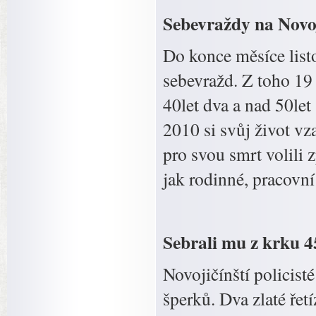
Sebevraždy na Novo
Do konce měsíce list
sebevražd. Z toho 19 
40let dva a nad 50le
2010 si svůj život vz
pro svou smrt volili
jak rodinné, pracovní
Sebrali mu z krku 45
Novojičínští policist
šperků. Dva zlaté řet