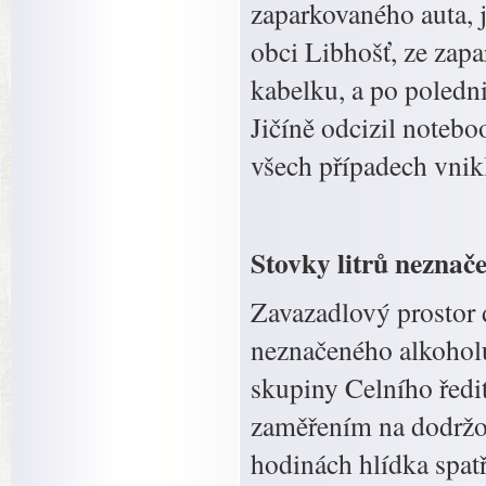
zaparkovaného auta, j
obci Libhošť, ze zap
kabelku, a po poledni
Jičíně odcizil notebo
všech případech vnikl
Stovky litrů neznač
Zavazadlový prostor 
neznačeného alkoholu
skupiny Celního ředi
zaměřením na dodržo
hodinách hlídka spatř