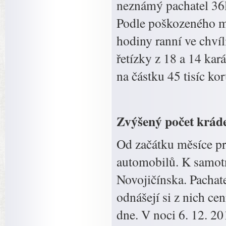
neznámý pachatel 36
Podle poškozeného mu
hodiny ranní ve chvíl
řetízky z 18 a 14 kar
na částku 45 tisíc ko
Zvýšený počet kráde
Od začátku měsíce pr
automobilů. K samot
Novojičínska. Pachat
odnášejí si z nich c
dne. V noci 6. 12. 20