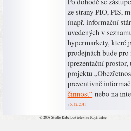
Po dohodě se zástupc
ze strany PIO, PIS, 
(např. informační stá
uvedených v seznamu, 
hypermarkety, které 
prodejnách bude pro 
(prezentační prostor,
projektu „Obezřetnost
preventivně informa
činnost“
nebo na int
«
5. 12. 2011
© 2008 Studio Kabelové televize Kopřivnice