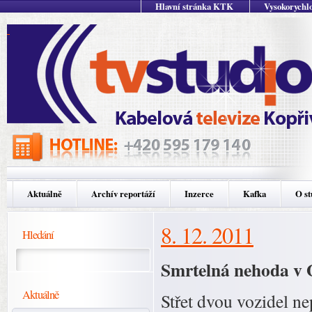
Hlavní stránka KTK
Vysokorychlo
Aktuálně
Archív reportáží
Inzerce
Kafka
O st
8. 12. 2011
Hledání
Smrtelná nehoda v 
Aktuálně
Střet dvou vozidel ne