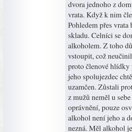
dvora jednoho z domů
vrata. Když k nim čle
Pohledem přes vrata b
skladu. Celníci se d
alkoholem. Z toho dů
vstoupit, což neučinil
proto členové hlídky 
jeho spolujezdec cht
uzamčen. Zůstali prot
z mužů neměl u sebe 
oprávnění, pouze osvě
alkohol není jeho a do
nezná. Měl alkohol j