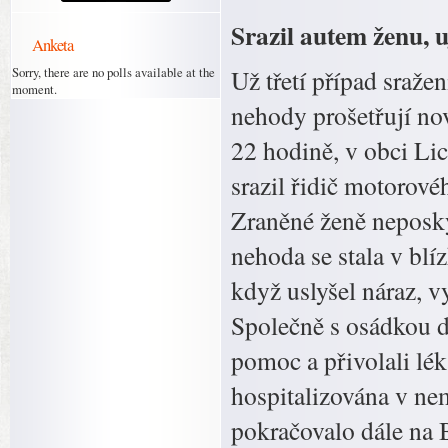
Srazil autem ženu, u
Anketa
Sorry, there are no polls available at the
Už třetí případ sraže
moment.
nehody prošetřují nov
22 hodině, v obci Li
srazil řidič motorové
Zraněné ženě neposky
nehoda se stala v bl
když uslyšel náraz, v
Společně s osádkou da
pomoc a přivolali lék
hospitalizována v ne
pokračovalo dále na 