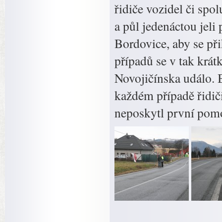
řidiče vozidel či spo
a půl jedenáctou jeli
Bordovice, aby se přih
případů se v tak krá
Novojičínska událo. 
každém případě řidiči
neposkytl první pomoc