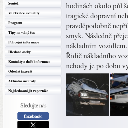
Soutěž
hodinách okolo půl š
Ve zkratce aktuality
tragické dopravní ne
Program
pravděpodobně nepříz
Tipy na volný čas
smyk. Následně přejel
Policejní informace
nákladním vozidlem. P
Hledané osoby
Řidič nákladního vozi
Kontakty a další informace
nehody je po dobu vy
Odeslat inzerát
Aktuální inzeráty
Nejsledovanější reportáže
Sledujte nás