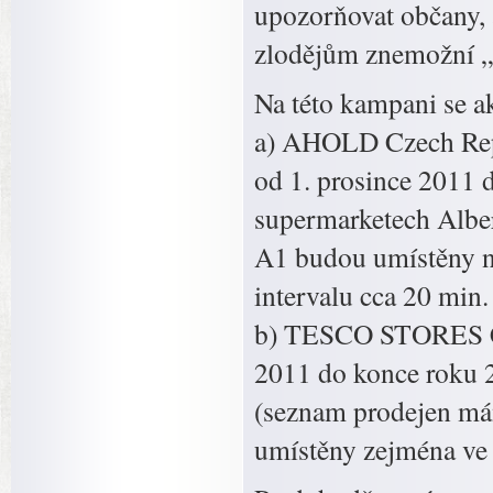
upozorňovat občany, a
zlodějům znemožní „
Na této kampani se ak
a) AHOLD Czech Repu
od 1. prosince 2011 
supermarketech Alber
A1 budou umístěny n
intervalu cca 20 min.
b) TESCO STORES ČR,
2011 do konce roku 
(seznam prodejen mám
umístěny zejména ve 