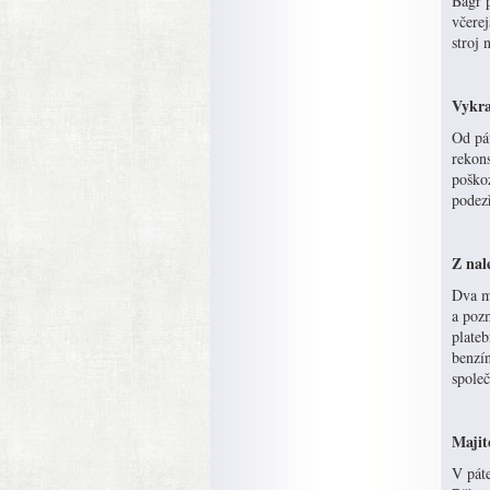
Bagr p
včerej
stroj 
Vykra
Od pá
rekons
poškoz
podez
Z nal
Dva ml
a pozm
plateb
benzín
společ
Majite
V páte