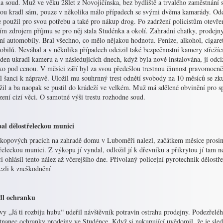
a soud. Muž ve věku 28let z Novojičínska, bez bydliště a trvalého zaměstnání se
nou kradl sám, pouze v několika málo případech se svými dvěma kamarády. O
 použil pro svou potřebu a také pro nákup drog. Po zadržení policistům otevřen
m zdrojem příjmu se pro něj stala Studénka a okolí. Zahradní chatky, prodejny,
ní automobily. Bral všechno, co mělo nějakou hodnotu. Peníze, alkohol, cigarety
bilů. Neváhal a v několika případech odcizil také bezpečnostní kamery střežíc
den ukradl kameru a v následujících dnech, když byla nově instalována, jí odci
ko pod cenou. V měsíci září byl za svou předešlou trestnou činnost pravomocn
 šanci k nápravě. Uložil mu souhrnný trest odnětí svobody na 10 měsíců se zk
il a ba naopak se pustil do krádeží ve velkém. Muž má sdělené obvinění pro sp
ení cizí věci. O samotné výši trestu rozhodne soud.
al dělostřeleckou munici
ýkopových pracích na zahradě domu v Luboměři nalezl, začátkem měsíce prosin
řeleckou munici. Z výkopu jí vyndal, odložil jí k dřevníku a přikrytou jí tam n
 ohlásil tento nález až včerejšího dne. Přivolaný policejní pyrotechnik dělostře
ezli k zneškodnění
dl ochranku
vy „Já ti rozbiju hubu“ udeřil návštěvník potravin ostrahu prodejny. Podezřelé
tnanec ochranky prodejny ve Studénce. Když si nakupující uvědomil, že je sled