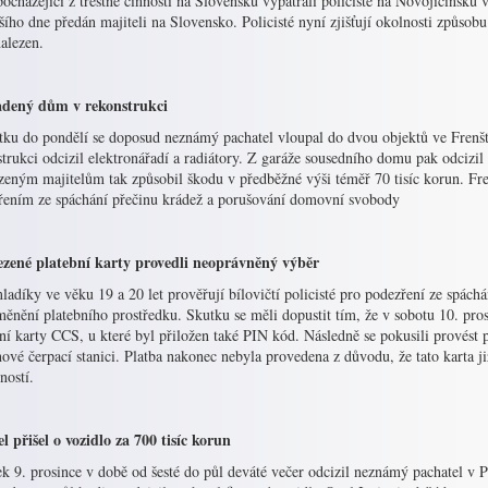
ocházející z trestné činnosti na Slovensku vypátrali policisté na Novojičínsku 
šího dne předán majiteli na Slovensko. Policisté nyní zjišťují okolnosti způsob
nalezen.
dený dům v rekonstrukci
tku do pondělí se doposud neznámý pachatel vloupal do dvou objektů ve Fren
trukci odcizil elektronářadí a radiátory. Z garáže sousedního domu pak odcizi
eným majitelům tak způsobil škodu v předběžné výši téměř 70 tisíc korun. Frenš
řením ze spáchání přečinu krádež a porušování domovní svobody
ezené platební karty provedli neoprávněný výběr
adíky ve věku 19 a 20 let prověřují bílovičtí policisté pro podezření ze spách
ěnění platebního prostředku. Skutku se měli dopustit tím, že v sobotu 10. pro
ní karty CCS, u které byl přiložen také PIN kód. Následně se pokusili provést 
ové čerpací stanici. Platba nakonec nebyla provedena z důvodu, že tato karta 
ností.
l přišel o vozidlo za 700 tisíc korun
k 9. prosince v době od šesté do půl deváté večer odcizil neznámý pachatel v P