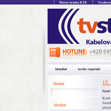
Hlavní stránka KTK
Vysokoryc
Aktuálně
Archív reportáží
15.
Hledání
Snad 
Kradl 
Suchd
Aktuálně
přisti