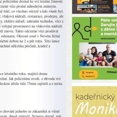
 policistům doznal ke své trestné činnosti.
dcizené věci prodal náhodným známým.
ě řekl, co všechno odcizil a kde všude byl.
 vlaková nádraží, restaurace, prodejny, ale
, elektro nářadí, zahradní techniku, věci z
í veřejné prostranství na vlakovém nádraží.
zil znovu. Takto odcizené věci prodával
ě odsouzen. Okresní soud v Novém Jičíně
ušební dobou na 2 a půl roku. Této šance
áchání několika přečinů, krádež a
ce letošního roku, majitel domu
echal. Jak policistům uvedl, z důvodu své
leckou střelu ráže 75mm zajistili a z místa
ho chování jednoho ze zákazníků si všiml
ován, ihned zaútočil. Nejprve slovně, pak