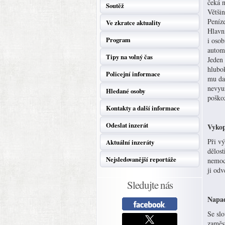
čeká n
Soutěž
Větši
Peníze
Ve zkratce aktuality
Hlavní
Program
i osob
automo
Tipy na volný čas
Jeden 
hlubo
Policejní informace
mu dal
nevyuž
Hledané osoby
poškoz
Kontakty a další informace
Odeslat inzerát
Vykop
Při v
Aktuální inzeráty
dělost
Nejsledovanější reportáže
nemoci
ji odv
Sledujte nás
Napa
Se slo
zaměs