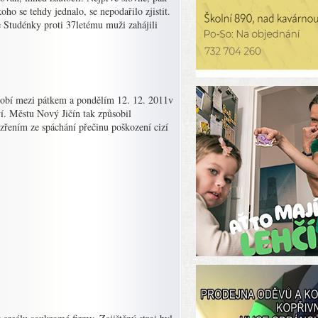
oho se tehdy jednalo, se nepodařilo zjistit.
e Studénky proti 37letému muži zahájili
dobí mezi pátkem a pondělím 12. 12. 2011v
í. Městu Nový Jičín tak způsobil
ezřením ze spáchání přečinu poškození cizí