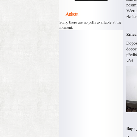
pěstmi
Včerej
Anketa
zkráce
Sorry, there are no polls available at the
moment.
Zniče
Dopos
dopos
předbě
věci.
Bagr 