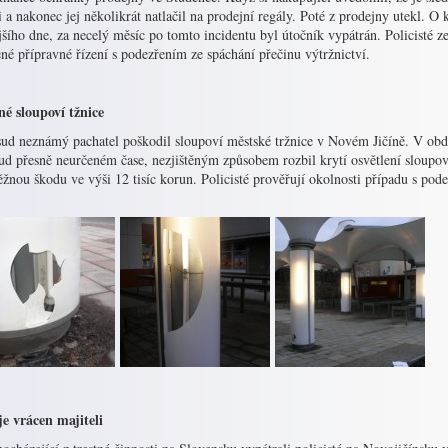
 a nakonec jej několikrát natlačil na prodejní regály. Poté z prodejny utekl. O k
šího dne, za necelý měsíc po tomto incidentu byl útočník vypátrán. Policisté z
né přípravné řízení s podezřením ze spáchání přečinu výtržnictví.
né sloupoví tžnice
ud neznámý pachatel poškodil sloupoví městské tržnice v Novém Jičíně. V ob
ud přesně neurčeném čase, nezjištěným způsobem rozbil krytí osvětlení sloupov
žnou škodu ve výši 12 tisíc korun. Policisté prověřují okolnosti případu s pod
je vrácen majiteli