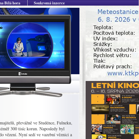
na Bílá hora
Soukromá inzerce
 majitelů, převážně ve Studénce, Fulneku,
éměř 300 tisíc korun. Naposledy byl
 do vězení. Nyní sedí ve vazební věznici a