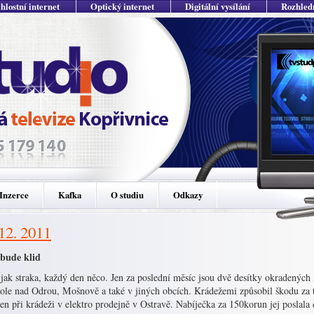
hlostní internet
Optický internet
Digitální vysílání
Rozhled
Inzerce
Kafka
O studiu
Odkazy
 12. 2011
bude klid
jak straka, každý den něco. Jen za poslední měsíc jsou dvě desítky okradených
ole nad Odrou, Mošnově a také v jiných obcích. Krádežemi způsobil škodu za t
žen při krádeži v elektro prodejně v Ostravě. Nabíječka za 150korun jej poslala