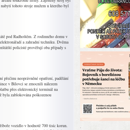
v areálu soukromé firmy. Zajištěný stroj byl
u nabytí tohoto stroje mužem u kterého byl
štátě pod Radhoštěm. Z rodinného domu v
l elektronářadí a zahradní techniku. Dvěma
tátští policisté prověřují oba případy s
ání přečinu neoprávněné opatření, padělání
since v Bílovci se zmocnili nálezem
platbu přes elektronický terminál na
již byla zablokována poškozenou
říboře vozidlo v hodnotě 700 tisíc korun.
.