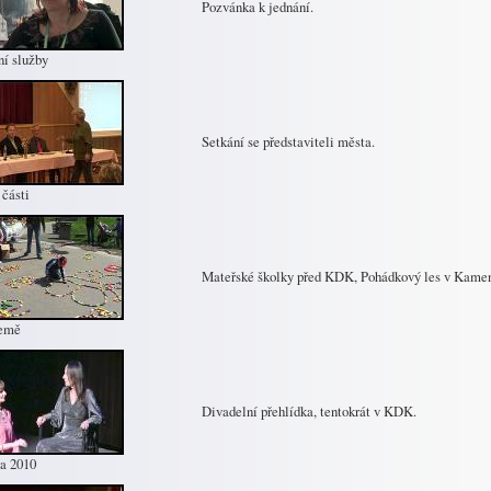
Pozvánka k jednání.
ní služby
Setkání se představiteli města.
 části
Mateřské školky před KDK, Pohádkový les v Kamen
emě
Divadelní přehlídka, tentokrát v KDK.
a 2010