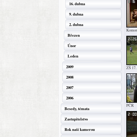
16. dubna
9. dubna
2. dubna
Komorn
Březen
Únor
Leden
2009
ZŠ 17.
2008
2007
2006
PČR
Besedy, témata
Zastupitelstvo
Rok naší kamerou