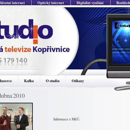
hlostní internet
Optický internet
Digitální vysílání
Rozhled
Inzerce
Kafka
O studiu
Odkazy
dubna 2010
Informace z MěÚ.