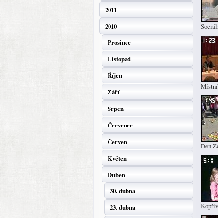
2011
2010
Sociál
Prosinec
Listopad
Říjen
Místní
Září
Srpen
Červenec
Červen
Den Z
Květen
Duben
30. dubna
Kopřiv
23. dubna