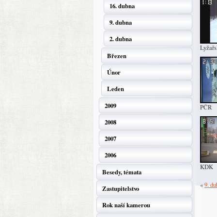
16. dubna
9. dubna
2. dubna
Lyžařs
Březen
Únor
Leden
2009
PČR
2008
2007
2006
KDK
Besedy, témata
«
9. d
Zastupitelstvo
Rok naší kamerou