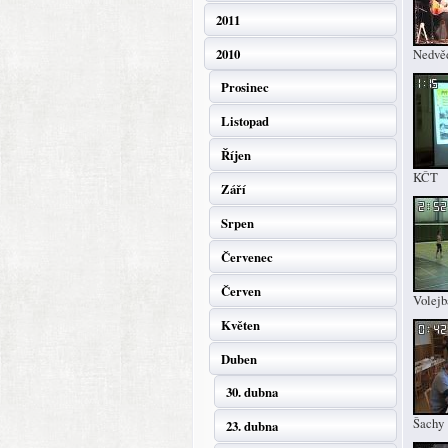
2011
2010
Nedvě
Prosinec
Listopad
Říjen
KČT
Září
Srpen
Červenec
Červen
Volejb
Květen
Duben
30. dubna
Šachy
23. dubna