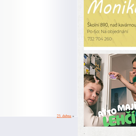
23. dubna
»
.