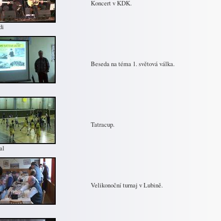
Koncert v KDK.
di
Beseda na téma 1. světová válka.
Tatracup.
al
Velikonoční turnaj v Lubině.