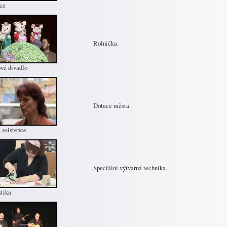
ce
Rolnička.
vé divadlo
Dotace města.
 asistence
Speciální výtvarná technika.
tika