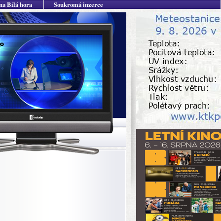
na Bílá hora
Soukromá inzerce