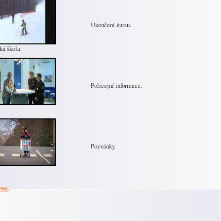
Ukončení kursu.
ká škola
Policejní informace.
Pozvánky.
ubna
.