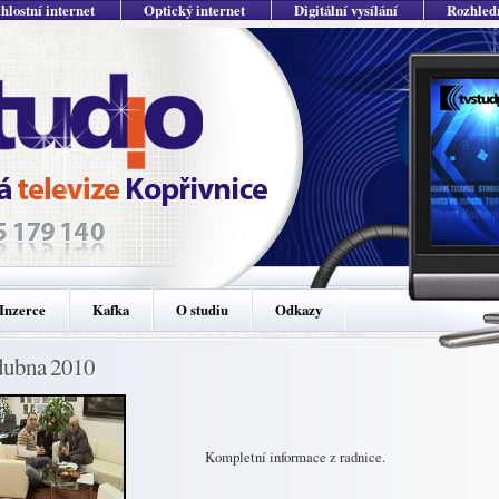
hlostní internet
Optický internet
Digitální vysílání
Rozhled
Inzerce
Kafka
O studiu
Odkazy
dubna 2010
Kompletní informace z radnice.