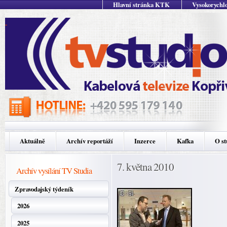
Hlavní stránka KTK
Vysokorychlo
Aktuálně
Archív reportáží
Inzerce
Kafka
O st
7. května 2010
Archív vysílání TV Studia
Zpravodajský týdeník
2026
2025