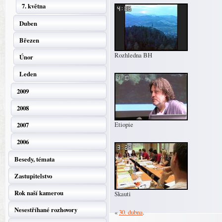
7. května
Duben
Březen
Rozhledna BH
Únor
Leden
2009
2008
Etiopie
2007
2006
Besedy, témata
Zastupitelstvo
Rok naší kamerou
Skauti
Nesestříhané rozhovory
«
30. dubna
.