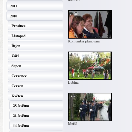
2011
2010
Prosinec
Listopad
Komunitní plánování
Říjen
Září
Srpen
Červenec
Lubina
Červen
Květen
28. května
21. května
Mniší
14. května