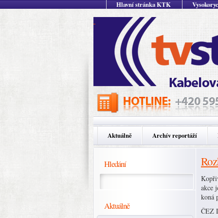
Hlavní stránka KTK
Vysokoryc
Aktuálně
Archív reportáží
Roz
Hledání
Kopři
akce 
koná 
Aktuálně
ČEZ D