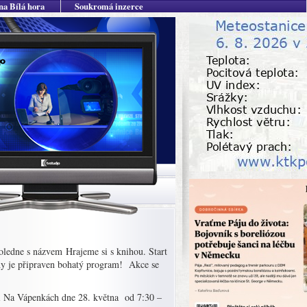
na Bílá hora
Soukromá inzerce
oledne s názvem Hrajeme si s knihou. Start
ny je připraven bohatý program! Akce se
ici Na Vápenkách dne 28. května od 7:30 –