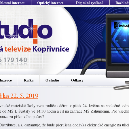
hlostní internet
Optický internet
Digitální vysílání
Rozhled
Inzerce
Kafka
O studiu
Odkazy
hlas 22. 5. 2019
vnické mateřské školy zvou rodiče s dětmi v pátek 24. května na společné odp
je od MŠ I. Šustaly ve 14:30 hodin a cíl na zahradě MŠ Záhumenní. Pro všech
pouze za příznivého počasí!
istribuce, a.s. oznamuje, že bude přerušena dodávka elektrické energie na ul