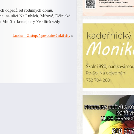
ných odpadů od rodinných domů.
na, na ulici Na Luhách, Mírové, Dělnické
 a Mniší + kontejnery 770 litrů vždy
Lubina – 2. stupeň povodňové aktivity
»