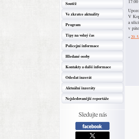
17:00
Soutěž
Upozo
Ve zkratce aktuality
V Kop
a ulic
Program
v pát
Tipy na volný čas
«
20. 5
Policejní informace
Hledané osoby
Kontakty a další informace
Odeslat inzerát
Aktuální inzeráty
Nejsledovanější reportáže
Sledujte nás