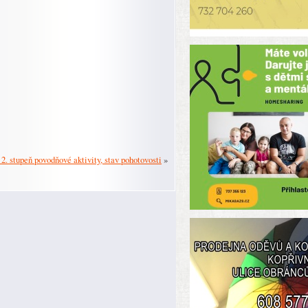
 2. stupeň povodňové aktivity, stav pohotovosti
»