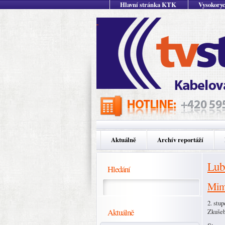
Hlavní stránka KTK
Vysokoryc
Aktuálně
Archív reportáží
Lubi
Hledání
Mimo
2. stu
Aktuálně
Zkušeb