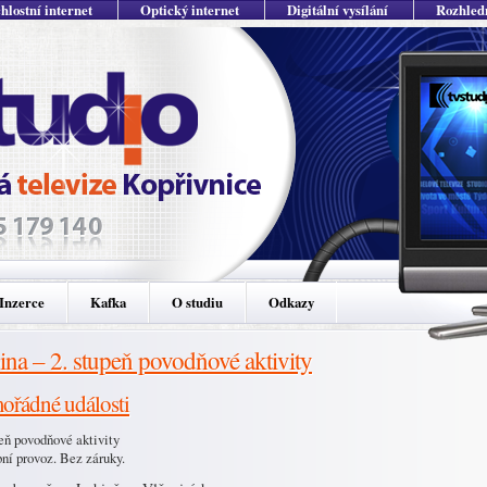
hlostní internet
Optický internet
Digitální vysílání
Rozhled
Inzerce
Kafka
O studiu
Odkazy
na – 2. stupeň povodňové aktivity
řádné události
peň povodňové aktivity
ní provoz. Bez záruky.