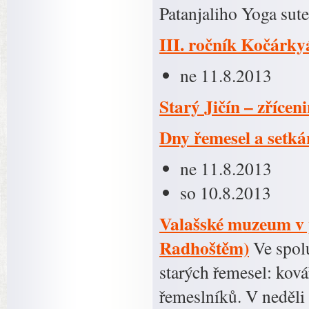
Patanjaliho Yoga sut
III. ročník Kočárk
ne 11.8.2013
Starý Jičín – zřícen
Dny řemesel a setká
ne 11.8.2013
so 10.8.2013
Valašské muzeum v p
Radhoštěm)
Ve spolu
starých řemesel: kov
řemeslníků. V neděli