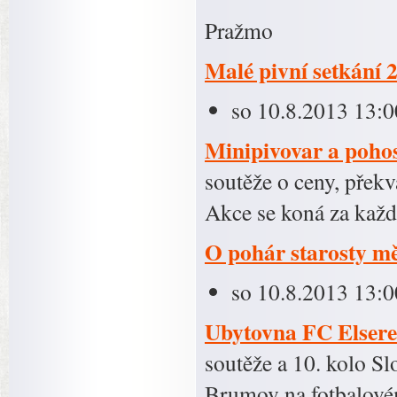
Pražmo
Malé pivní setkání 
so 10.8.2013 13:0
Minipivovar a pohos
soutěže o ceny, překv
Akce se koná za každ
O pohár starosty m
so 10.8.2013 13:0
Ubytovna FC Elser
soutěže a 10. kolo S
Brumov na fotbalové