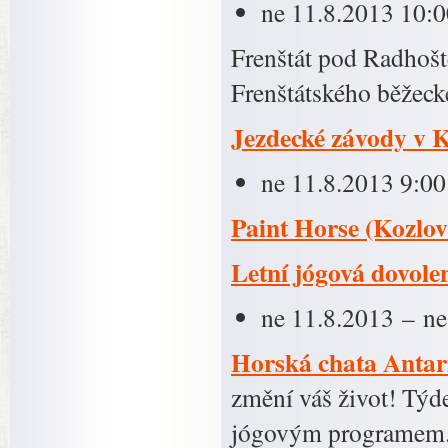
ne 11.8.2013 10:0
Frenštát pod Radhošt
Frenštátského běžec
Jezdecké závody v K
ne 11.8.2013 9:00
Paint Horse (Kozlov
Letní jógová dovole
ne 11.8.2013 – ne
Horská chata Antari
změní váš život! Týd
jógovým programem. 