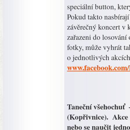
speciální button, kte
Pokud takto nasbíraj
závěrečný koncert v 
zařazeni do losování 
fotky, může vyhrát ta
o jednotlivých akcíc
www.facebook.com/
Taneční všehochuť 
(Kopřivnice). Akce 
nebo se naučit jedno