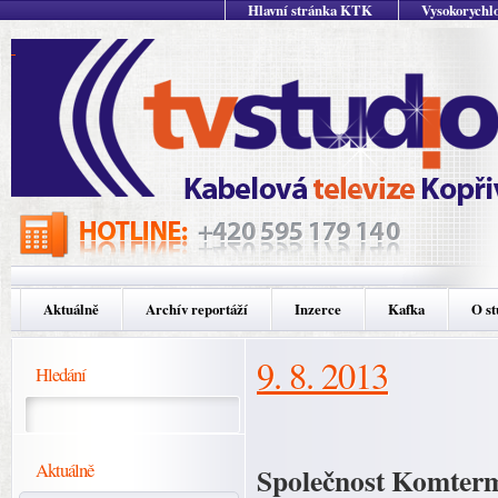
Hlavní stránka KTK
Vysokorychlo
Aktuálně
Archív reportáží
Inzerce
Kafka
O st
9. 8. 2013
Hledání
Aktuálně
Společnost Komterm