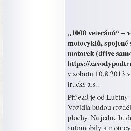
„1000 veteránů“ – v
motocyklů, spojené s
motorek (dříve samo
https://zavodypodtr
v sobotu 10.8.2013 v
trucks a.s..
Příjezd je od Lubiny
Vozidla budou rozděle
plochy. Na jedné budo
automobily a motocyk