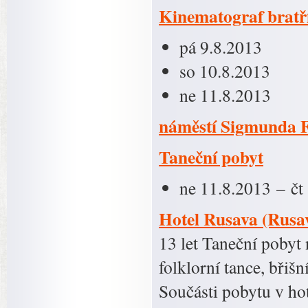
Kinematograf bratř
pá 9.8.2013
so 10.8.2013
ne 11.8.2013
náměstí Sigmunda 
Taneční pobyt
ne 11.8.2013 – čt
Hotel Rusava (Rusa
13 let Taneční pobyt
folklorní tance, břiš
Součásti pobytu v h