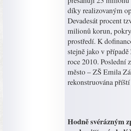
přesahují 23 milionů
díky realizovaným op
Devadesát procent tzv
milionů korun, pokry
prostředí. K dofinanc
stejně jako v případě
roce 2010. Poslední z
město – ZŠ Emila Zát
rekonstruována příští
Hodně svérázným zp