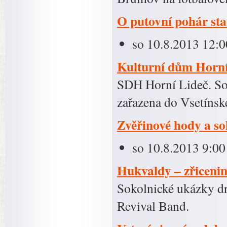
O putovní pohár sta
so 10.8.2013 12:0
Kulturní dům Horní
SDH Horní Lideč. Sou
zařazena do Vsetínské
Zvěřinové hody a so
so 10.8.2013 9:00
Hukvaldy – zřiceni
Sokolnické ukázky dr
Revival Band.