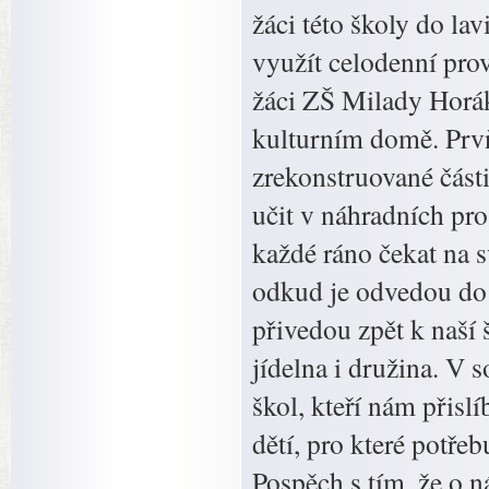
žáci této školy do la
využít celodenní pro
žáci ZŠ Milady Horák
kulturním domě. Prvň
zrekonstruované části
učit v náhradních pr
každé ráno čekat na 
odkud je odvedou do
přivedou zpět k naší 
jídelna i družina. V s
škol, kteří nám přisl
dětí, pro které potřeb
Pospěch s tím, že o 