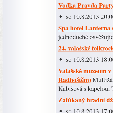
Vodka Pravda Part
so 10.8.2013 20:0
Spa hotel Lanterna 
jednoduché osvěžujíc
24. valašské folkroc
so 10.8.2013 18:0
Valašské muzeum v p
Radhoštěm)
Multižán
Kubišová s kapelou, 
Zafúkaný hradní d
so 10.8.2013 17:0