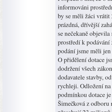
informováni prostřed
by se měli žáci vrátit
prázdná, dřívější za
se nečekaně objevil
prostředí k podávání 
podání jsme měli jen 
O přidělení dotace j
dodržení všech zákon
dodavatele stavby, o
rychleji. Odložení na
podmínkou dotace je 
Šimečková z odboru r