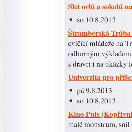
Slet orlů a sokolů n
so 10.8.2013
Štramberská Trúba 
cvičící mládeže na Tr
odborným výkladem je
s dravci i na ukázky
Univerzita pro příš
pá 9.8.2013
so 10.8.2013
Kino Puls (Kopřivni
malé monstrum, snil 