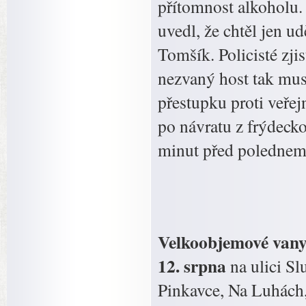
přítomnost alkoholu.
uvedl, že chtěl jen u
Tomšík. Policisté zjis
nezvaný host tak mus
přestupku proti veřej
po návratu z frýdecko
minut před polednem p
Velkoobjemové vany 
12. srpna
na ulici S
Pinkavce, Na Luhách,