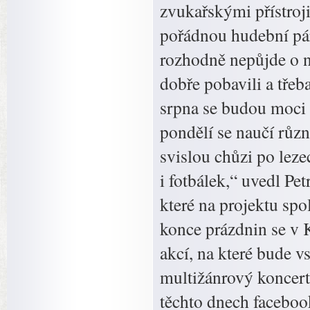
zvukařskými přístroj
pořádnou hudební pár
rozhodně nepůjde o n
dobře pobavili a třeb
srpna se budou moci 
pondělí se naučí růz
svislou chůzi po leze
i fotbálek,“ uvedl Pe
které na projektu sp
konce prázdnin se v 
akcí, na které bude v
multižánrový koncert
těchto dnech faceboo