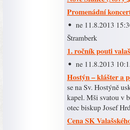
Promenádní koncert 
ne 11.8.2013 15:3
Štramberk
1. ročník pouti val
ne 11.8.2013 10:1
Hostýn – klášter a 
se na Sv. Hostýně us
kapel. Mši svatou v 
otec biskup Josef Hr
Cena SK Valašského