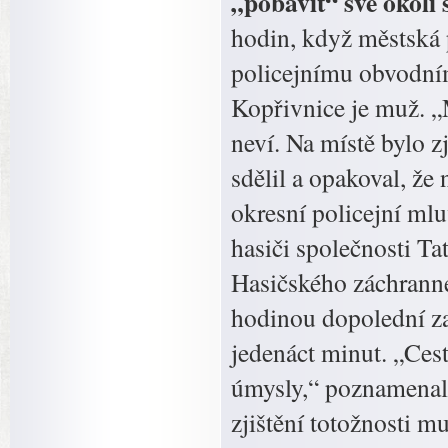
„pobavit“ své okolí 
hodin, když městská 
policejnímu obvodním
Kopřivnice je muž. „
neví. Na místě bylo z
sdělil a opakoval, že
okresní policejní ml
hasiči společnosti Ta
Hasičského záchrann
hodinou dopolední za
jedenáct minut. „Ces
úmysly,“ poznamenal 
zjištění totožnosti 