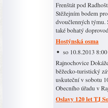
Frenštát pod Radhošt
Stěžejním bodem prog
dvoučlenných týmu. S
také bohatý doprov
Hostýnská osma
so 10.8.2013 8:00
Rajnochovice Dokážeš
běžecko-turistický z
uskuteční v sobotu 10
Obecního úřadu v R
Oslavy 120 let TJ S