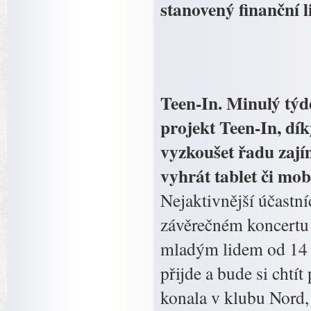
stanovený finanční l
Teen-In. Minulý týd
projekt Teen-In, dí
vyzkoušet řadu zají
vyhrát tablet či mob
Nejaktivnější účastní
závěrečném koncertu 
mladým lidem od 14 d
přijde a bude si chtít
konala v klubu Nord, 