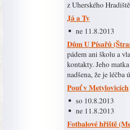
z Uherského Hradiš
Já a Ty
ne 11.8.2013
Dům U Písařů (Štr
pádem ani školu a vlas
kontakty. Jeho matka 
nadšena, že je léčba
Pouť v Metylovicích
so 10.8.2013
ne 11.8.2013
Fotbalové hřiště (Me