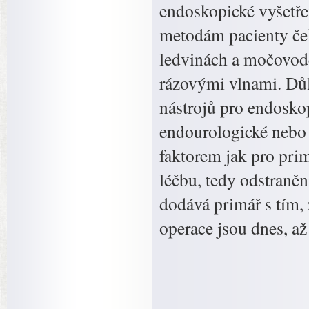
endoskopické vyšetře
metodám pacienty če
ledvinách a močovod
rázovými vlnami. Důl
nástrojů pro endoskop
endourologické nebo 
faktorem jak pro pri
léčbu, tedy odstraně
dodává primář s tím, 
operace jsou dnes, až