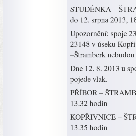
STUDÉNKA – ŠTRAMBE
do 12. srpna 2013, 1
Upozornění: spoje 2
23148 v úseku Kopři
–Štramberk nebudou 
Dne 12. 8. 2013 u sp
pojede vlak.
PŘÍBOR – ŠTRAMBER
13.32 hodin
KOPŘIVNICE – ŠTRA
13.35 hodin