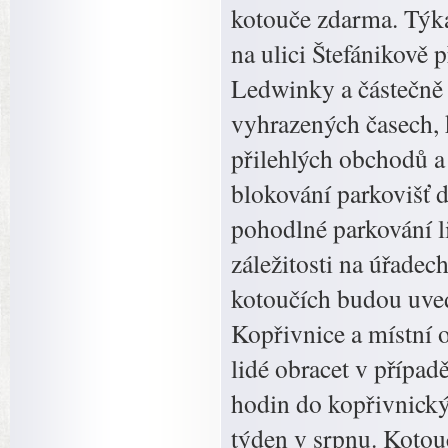
kotouče zdarma. Týká 
na ulici Štefánikově 
Ledwinky a částečně 
vyhrazených časech, k
přilehlých obchodů a
blokování parkovišť
pohodlné parkování li
záležitosti na úřadec
kotoučích budou uved
Kopřivnice a místní 
lidé obracet v přípa
hodin do kopřivnick
týden v srpnu. Kotouč