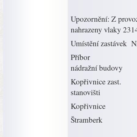
Upozornění: Z provo
nahrazeny vlaky 2314
Umístění zastávek 
Příbor před 
nádražní budovy
Kopřivnice zast.
stanovi
Kopřivnice p
Štramberk př