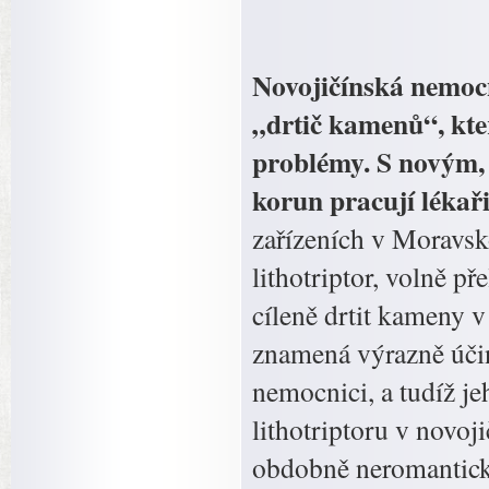
Novojičínská nemocn
„drtič kamenů“, kt
problémy. S novým, 
korun pracují lékaři
zařízeních v Moravsk
lithotriptor, volně p
cíleně drtit kameny 
znamená výrazně účin
nemocnici, a tudíž je
lithotriptoru v novoj
obdobně neromantick