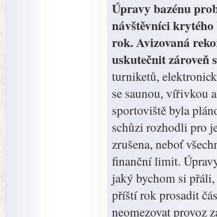
Úpravy bazénu prob
návštěvníci krytého 
rok. Avizovaná reko
uskutečnit zároveň 
turniketů, elektroni
se saunou, vířivkou 
sportoviště byla plán
schůzi rozhodli pro j
zrušena, neboť všech
finanční limit. Úpra
jaký bychom si přáli,
příští rok prosadit č
neomezovat provoz za