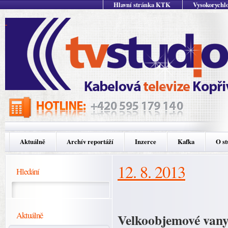
Hlavní stránka KTK
Vysokorychlo
Aktuálně
Archív reportáží
Inzerce
Kafka
O st
12. 8. 2013
Hledání
Aktuálně
Velkoobjemové vany 