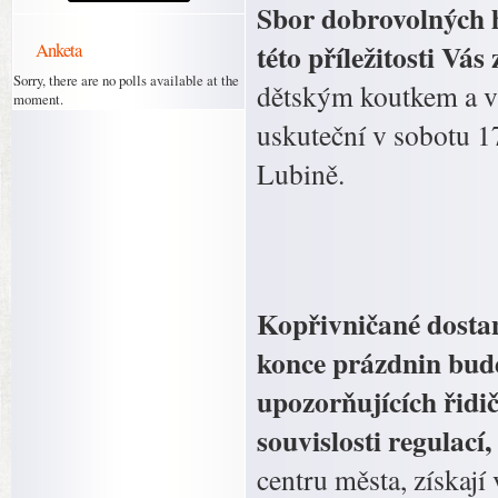
Sbor dobrovolných ha
této příležitosti Vá
Anketa
Sorry, there are no polls available at the
dětským koutkem a v
moment.
uskuteční v sobotu 17
Lubině.
Kopřivničané dosta
konce prázdnin bude
upozorňujících řidi
souvislosti regulací
centru města, získaj