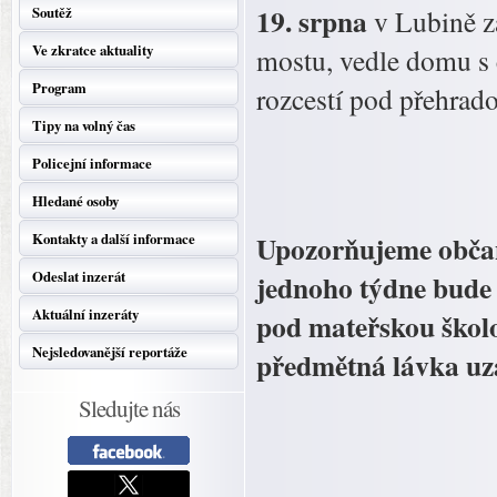
19. srpna
Soutěž
v Lubině z
Ve zkratce aktuality
mostu, vedle domu s č
Program
rozcestí pod přehrad
Tipy na volný čas
Policejní informace
Hledané osoby
Upozorňujeme občan
Kontakty a další informace
Odeslat inzerát
jednoho týdne bude
Aktuální inzeráty
pod mateřskou škol
Nejsledovanější reportáže
předmětná lávka uz
Sledujte nás