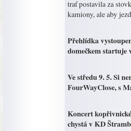
trať postavila za stov
kamiony, ale aby jezd
Přehlídka vystoupe
domečkem startuje ve
Ve středu 9. 5. Si n
FourWayClose, s Ma
Koncert kopřivnické
chystá v KD Štrambe