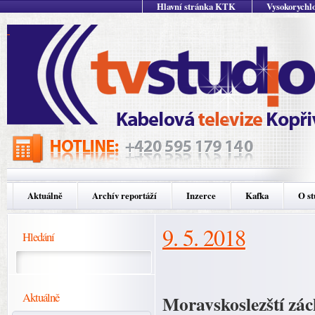
Hlavní stránka KTK
Vysokorychlo
Aktuálně
Archív reportáží
Inzerce
Kafka
O st
9. 5. 2018
Hledání
Aktuálně
Moravskoslezští zác