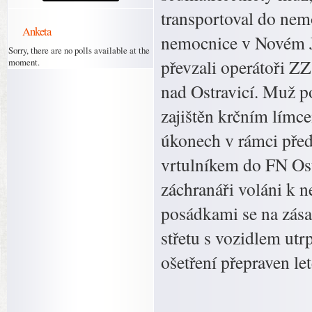
transportoval do nem
Anketa
nemocnice v Novém J
Sorry, there are no polls available at the
převzali operátoři Z
moment.
nad Ostravicí. Muž po
zajištěn krčním límc
úkonech v rámci pře
vrtulníkem do FN Ost
záchranáři voláni k 
posádkami se na zásah
střetu s vozidlem utr
ošetření přepraven l