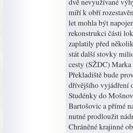
dvě nevyužívané výhyb
míří k obří rozestavě
let mohla být napojen
rekonstrukci části lo
zaplatily před několi
stát další stovky mil
cesty (SŽDC) Marka I
Překladiště bude pro
dřívějšího vyjádření 
Studénky do Mošnova
Bartošovic a přímé n
nutné prodloužit nádr
Chráněné krajinné ob