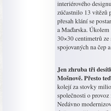
interiérového desig
zúčastnilo 13 vítězů
přesah klání se posta
a Maďarska. Úkolem f
30×30 centimetrů ze
spojovaných na čep a
Jen zhruba tři desít
Mošnově. Přesto te
kolejí za stovky mil
společnosti o provoz 
Nedávno modernizovaná