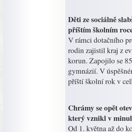
Děti ze sociálně sla
příštím školním roce.
V rámci dotačního pr
rodin zajistil kraj z
korun. Zapojilo se 8
gymnázií. V úspěšném
příští školní rok v 
Chrámy se opět ote
který vznikl v minu
Od 1. května až do k