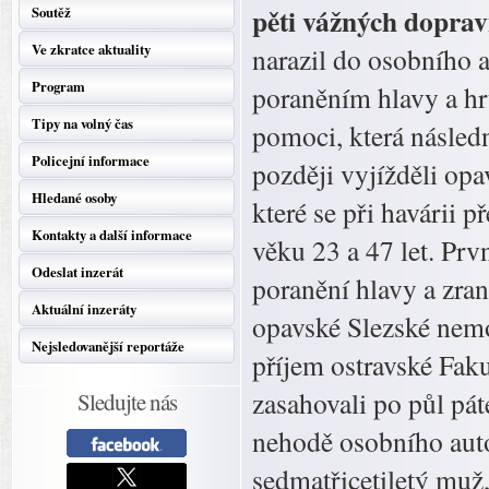
pěti vážných doprav
Soutěž
Ve zkratce aktuality
narazil do osobního a
Program
poraněním hlavy a hr
Tipy na volný čas
pomoci, která násled
Policejní informace
později vyjížděli opa
Hledané osoby
které se při havárii 
Kontakty a další informace
věku 23 a 47 let. Prv
Odeslat inzerát
poranění hlavy a zra
Aktuální inzeráty
opavské Slezské nemoc
Nejsledovanější reportáže
příjem ostravské Fak
zasahovali po půl pát
Sledujte nás
nehodě osobního auto
sedmatřicetiletý muž,