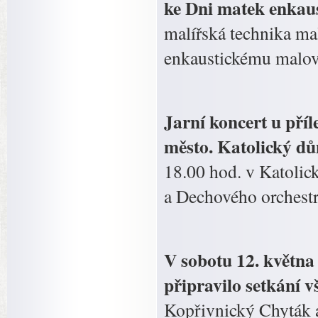
ke Dni matek enkau
malířská technika m
enkaustickému malová
Jarní koncert u příl
město. Katolický d
18.00 hod. v Katoli
a Dechového orchestr
V sobotu 12. května
připravilo setkání 
Kopřivnický Chyták a 