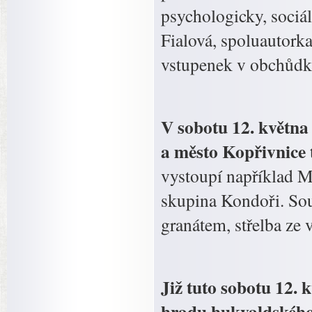
psychologicky, sociál
Fialová, spoluautork
vstupenek v obchůdku
V sobotu 12. května
a město Kopřivnice 
vystoupí například M
skupina Kondoři. Sou
granátem, střelba ze
Již tuto sobotu 12. 
hradu hukvaldského