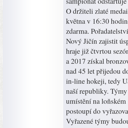
šampionát odstartuje
O držiteli zlaté meda
května v 16:30 hodin
zdarma. Pořadatelstv
Nový Jičín zajistit 
hraje již čtvrtou sez
a 2017 získal bronzov
nad 45 let přijedou 
in-line hokeji, tedy 
naší republiky. Týmy
umístění na loňském š
postoupí do vyřazovací
Vyřazené týmy budou 