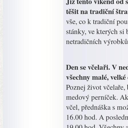
Již tento víkend od 
těšit na tradiční š
vše, co k tradiční pout
stánky, ve kterých si
netradičních výrobků
Den se včelaři. V ne
všechny malé, velké 
Poznej život včelaře,
medový perníček. Akc
včel, přednáška s mo
16.00 hod. A posledn
19.00 hod. Všechny a