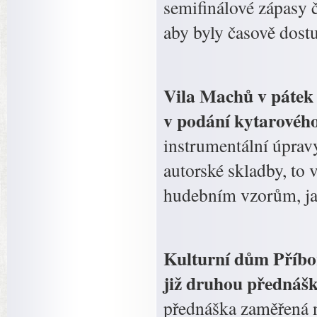
semifinálové zápasy 
aby byly časově dost
Vila Machů v pátek 
v podání kytarové
instrumentální úpravy
autorské skladby, to
hudebním vzorům, jak
Kulturní dům Příbor
již druhou přednášk
přednáška zaměřená n