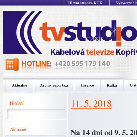
Hlavní stránka KTK
Vysokorychlo
Aktuálně
Archív reportáží
Inzerce
Kafka
O st
11. 5. 2018
Hledání
Aktuálně
Na 14 dní od 9. 5. 2