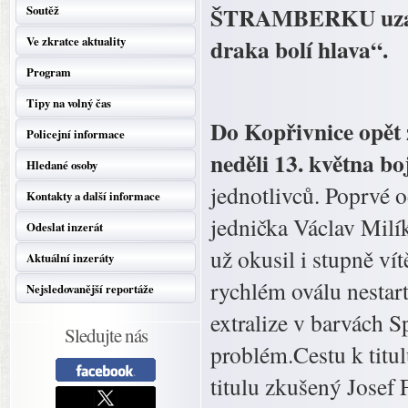
ŠTRAMBERKU uzavř
Soutěž
draka bolí hlava“.
Ve zkratce aktuality
Program
Tipy na volný čas
Do Kopřivnice opět 
Policejní informace
neděli 13. května bo
Hledané osoby
jednotlivců. Poprvé o
Kontakty a další informace
jednička Václav Milík
Odeslat inzerát
už okusil i stupně v
Aktuální inzeráty
rychlém oválu nestart
Nejsledovanější reportáže
extralize v barvách S
Sledujte nás
problém.Cestu k titul
titulu zkušený Josef 