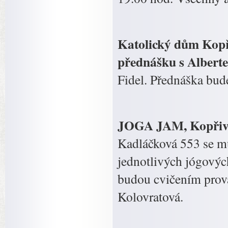
Katolický dům Kopři
přednášku s Albert
Fidel. Přednáška bud
JOGA JAM, Kopřivni
Kadláčková 553 se mů
jednotlivých jógovýc
budou cvičením prová
Kolovratová.