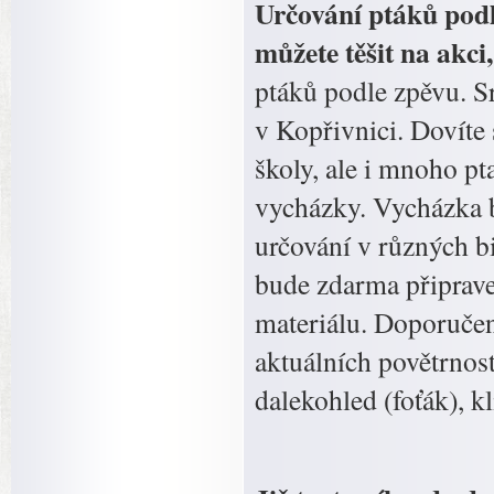
Určování ptáků podl
můžete těšit na akc
ptáků podle zpěvu. S
v Kopřivnici. Dovíte s
školy, ale i mnoho p
vycházky. Vycházka b
určování v různých b
bude zdarma připrav
materiálu. Doporučen
aktuálních povětrnos
dalekohled (foťák), kl