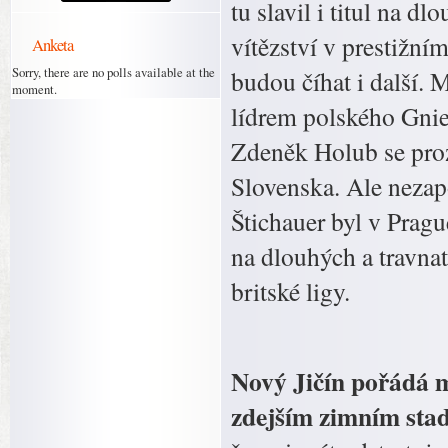
tu slavil i titul na d
vítězství v prestižn
Anketa
Sorry, there are no polls available at the
budou číhat i další. 
moment.
lídrem polského Gniez
Zdeněk Holub se pro
Slovenska. Ale nezap
Štichauer byl v Prag
na dlouhých a travnat
britské ligy.
Nový Jičín pořádá mi
zdejším zimním stad