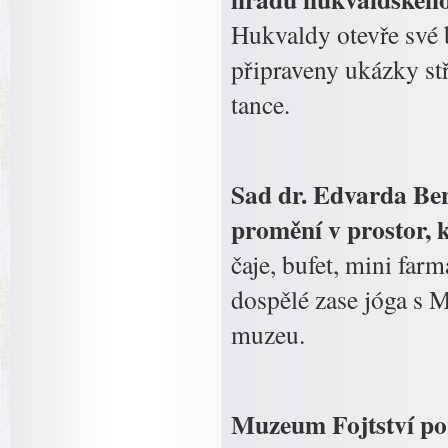
Hukvaldy otevře své
připraveny ukázky st
tance.
Sad dr. Edvarda Ben
promění v prostor, 
čaje, bufet, mini farm
dospělé zase jóga s 
muzeu.
Muzeum Fojtství poř