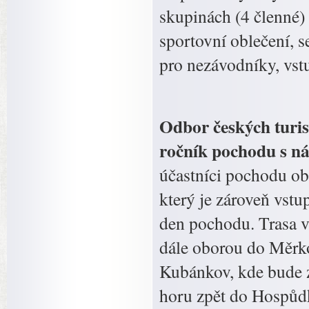
skupinách (4 členné) n
sportovní oblečení, s
pro nezávodníky, vst
Odbor českých turis
ročník pochodu s n
účastníci pochodu obd
který je zároveň vst
den pochodu. Trasa v
dále oborou do Měrko
Kubánkov, kde bude z
horu zpět do Hospůdk