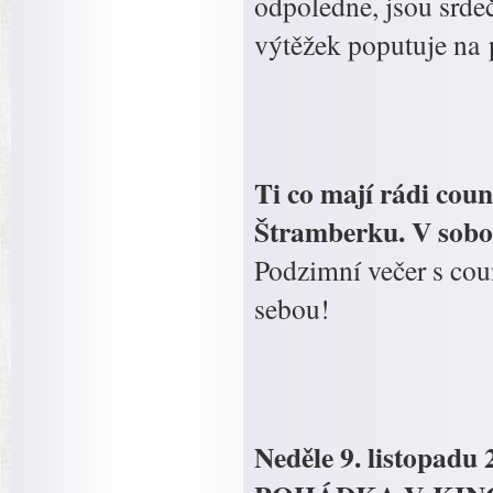
odpoledne, jsou srde
výtěžek poputuje na 
Ti co mají rádi coun
Štramberku. V sobot
Podzimní večer s cou
sebou!
Neděle 9. listopad