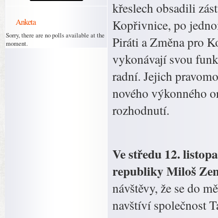
křeslech obsadili z
Anketa
Kopřivnice, po jedn
Sorry, there are no polls available at the
Piráti a Změna pro K
moment.
vykonávají svou funkci
radní. Jejich pravom
nového výkonného org
rozhodnutí.
Ve středu 12. listo
republiky Miloš Zem
návštěvy, že se do mě
navštíví společnost T