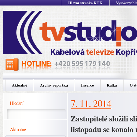
Hlavní stránka KTK
Vysokorychlo
Aktuálně
Archív reportáží
Inzerce
Kafka
O st
7. 11. 2014
Hledání
Zastupitelé složili s
listopadu se konalo 
Aktuálně