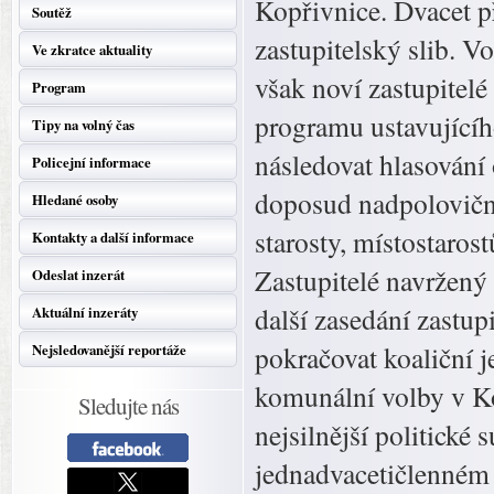
Kopřivnice. Dvacet p
Soutěž
zastupitelský slib. Vo
Ve zkratce aktuality
však noví zastupitelé
Program
programu ustavujícíh
Tipy na volný čas
následovat hlasování 
Policejní informace
doposud nadpoloviční
Hledané osoby
starosty, místostarost
Kontakty a další informace
Zastupitelé navržený 
Odeslat inzerát
další zasedání zastup
Aktuální inzeráty
pokračovat koaliční j
Nejsledovanější reportáže
komunální volby v Ko
Sledujte nás
nejsilnější politick
jednadvacetičlenném 