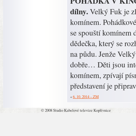
POHÁDKA V KINOSÁ
dílny.
Velký Fuk je z
komínem. Pohádkové te
se spouští komínem do
dědečka, který se ro
na půdu. Jenže Velký
dobře… Děti jsou int
komínem, zpívají písn
představení je připra
«
6. 10. 2014 – ZM
© 2008 Studio Kabelové televize Kopřivnice