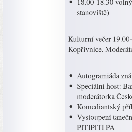
18.00-18.30 volný
stanoviště)
Kulturní večer 19.00
Kopřivnice. Moderát
Autogramiáda zná
Speciální host: B
moderátorka České
Komediantský příb
Vystoupení taneč
PITIPITI PA