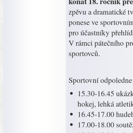
konat 18. ročník př
zpěvu a dramatické t
ponese ve sportovním 
pro účastníky přehlíd
V rámci pátečního p
sportovců.
Sportovní odpoledne
15.30-16.45 ukázky
hokej, lehká atleti
16.45-17.00 hudeb
17.00-18.00 soutě