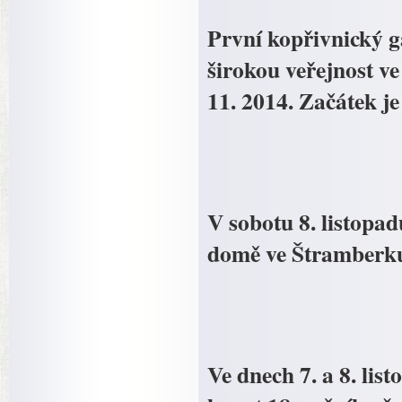
První kopřivnický g
širokou veřejnost v
11. 2014. Začátek j
V sobotu 8. listopa
domě ve Štramberku 
Ve dnech 7. a 8. li