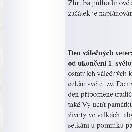
Zhruba půlhodinové s
začátek je naplánová
Den válečných veterá
od ukončení 1. svět
ostatních válečných 
celém světě tzv. Den
den připomene tradič
také Vy uctít památku 
životy ve válkách, ab
setkání u pomníku p