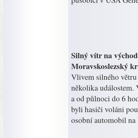
Silný vítr na výcho
Moravskoslezský kra
Vlivem silného větru
několika událostem. 
a od půlnoci do 6 hod
byli hasiči voláni po
osobní automobil na 