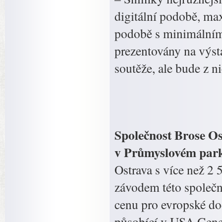
digitální podobě, ma
podobě s minimálním
prezentovány na výs
soutěže, ale bude z n
Společnost Brose Ost
v Průmyslovém park
Ostrava s více než 2
závodem této společn
cenu pro evropské do
působící v USA Gene