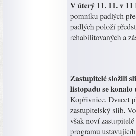
V úterý 11. 11. v 11
pomníku padlých pře
padlých položí předs
rehabilitovaných a z
Zastupitelé složili s
listopadu se konalo 
Kopřivnice. Dvacet p
zastupitelský slib. Vo
však noví zastupitelé
programu ustavujícíh