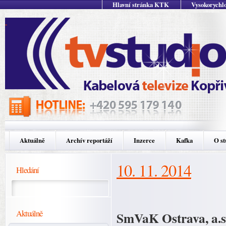
Hlavní stránka KTK
Vysokorychlo
Aktuálně
Archív reportáží
Inzerce
Kafka
O st
10. 11. 2014
Hledání
Aktuálně
SmVaK Ostrava, a.s.