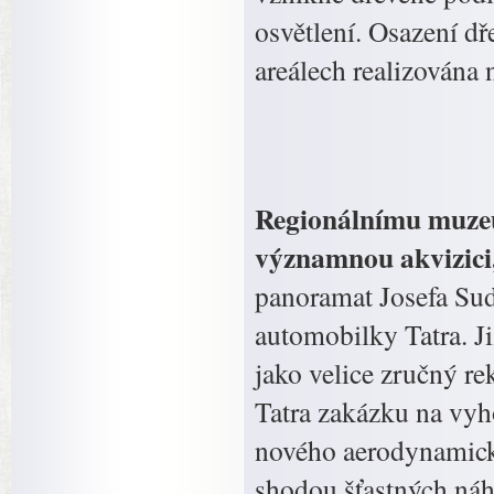
osvětlení. Osazení d
areálech realizována n
Regionálnímu muzeu 
významnou akvizici,
panoramat Josefa Su
automobilky Tatra. J
jako velice zručný re
Tatra zakázku na vyh
nového aerodynamick
shodou šťastných náho