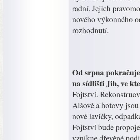
radní. Jejich pravom
nového výkonného org
rozhodnutí.
Od srpna pokračuje 
na sídlišti Jih, ve k
Fojtství. Rekonstruo
Alšově a hotovy jsou 
nové lavičky, odpadko
Fojtství bude propoj
vznikne dřevěné podi