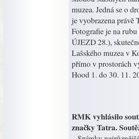
muzea. Jedná se o dr
je vyobrazena právě Ta
Fotografie je na ru
ÚJEZD 28.), skutečně
Lašského muzea v Kop
přímo v prostorách 
Hood 1. do 30. 11. 2
RMK vyhlásilo soutě
značky Tatra. Soutě
– Snímky nejrůznější