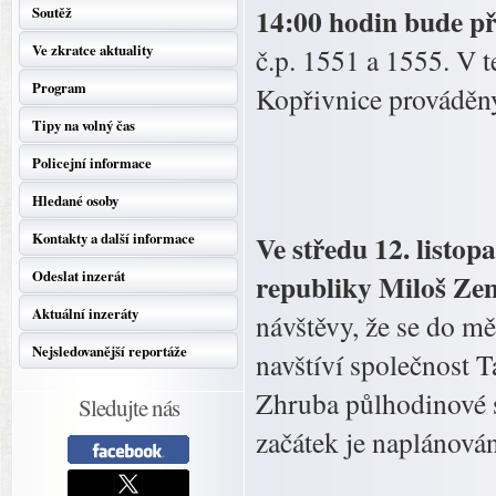
14:00 hodin bude p
Soutěž
Ve zkratce aktuality
č.p. 1551 a 1555. V t
Program
Kopřivnice prováděn
Tipy na volný čas
Policejní informace
Hledané osoby
Ve středu 12. listo
Kontakty a další informace
Odeslat inzerát
republiky Miloš Zem
Aktuální inzeráty
návštěvy, že se do mě
Nejsledovanější reportáže
navštíví společnost T
Zhruba půlhodinové s
Sledujte nás
začátek je naplánová