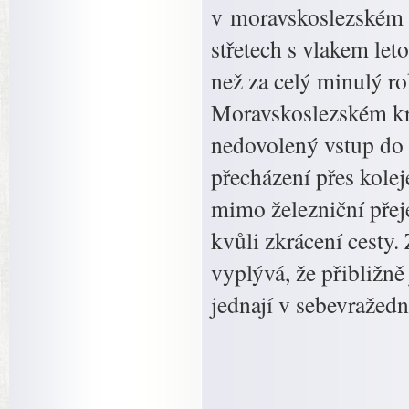
v moravskoslezském r
střetech s vlakem leto
než za celý minulý ro
Moravskoslezském kra
nedovolený vstup do 
přecházení přes kolej
mimo železniční přej
kvůli zkrácení cesty.
vyplývá, že přibližně
jednají v sebevražed