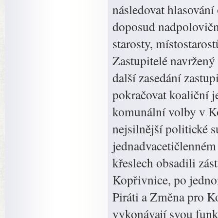
následovat hlasování 
doposud nadpoloviční
starosty, místostarost
Zastupitelé navržený 
další zasedání zastup
pokračovat koaliční j
komunální volby v Ko
nejsilnější politick
jednadvacetičlenném 
křeslech obsadili z
Kopřivnice, po jedn
Piráti a Změna pro K
vykonávají svou funkci