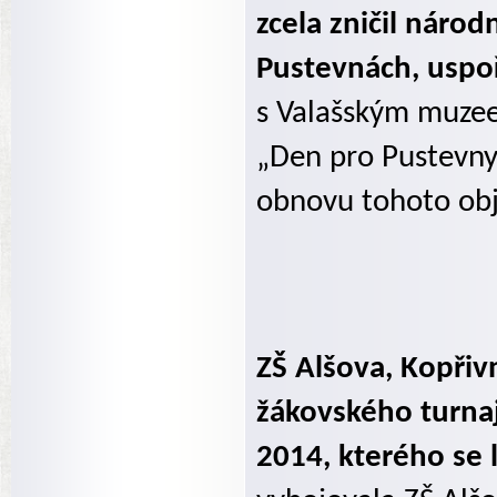
zcela zničil národ
Pustevnách, uspo
s Valašským muze
„Den pro Pustevny
obnovu tohoto obj
ZŠ Alšova, Kopřiv
žákovského turna
2014, kterého se 