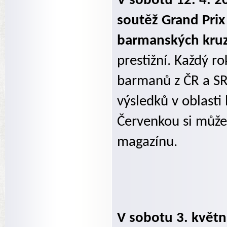
V sobotu 12. 4. 2
soutěž Grand Prix
barmanských kruz
prestižní. Každý r
barmanů z ČR a SR
výsledků v oblast
Červenkou si může
magazínu.
V sobotu 3. květn