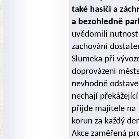
také hasiči a zách
a bezohledně parku
uvědomili nutnost
zachování dostateč
Slumeka při vývo
doprovázeni městsk
nevhodně odstaven
nechají překážejíc
přijde majitele na
korun za každý de
Akce zaměřená pro