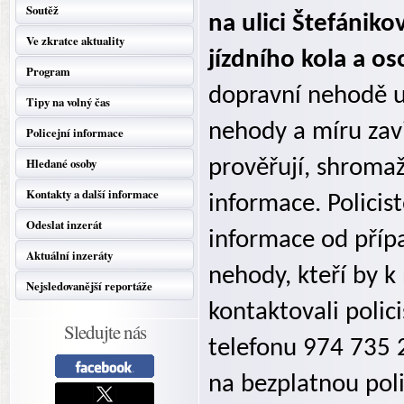
Soutěž
na ulici Štefánik
Ve zkratce aktuality
jízdního kola a o
Program
dopravní nehodě ut
Tipy na volný čas
nehody a míru zavin
Policejní informace
Hledané osoby
prověřují, shroma
Kontakty a další informace
informace. Policis
Odeslat inzerát
informace od příp
Aktuální inzeráty
nehody, kteří by k
Nejsledovanější reportáže
kontaktovali polic
Sledujte nás
telefonu 974 735 
na bezplatnou poli