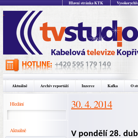
Hlavní stránka KTK
Vysokorychlo
Aktuálně
Archív reportáží
Inzerce
Kafka
O st
30. 4. 2014
Hledání
Aktuálně
V pondělí 28. dub