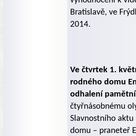
vyhodnocení k vidě
Bratislavě, ve Frý
2014.
Ve čtvrtek 1. kvě
rodného domu Emil
odhalení pamětní
čtyřnásobnému oly
Slavnostního aktu
domu – praneteř E