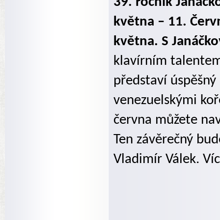
39. ročník Janáčk
května – 11. Červ
května. S Janáčk
klavírním talente
představí úspěšný 
venezuelskými koř
června můžete navš
Ten závěrečný bude
Vladimír Válek. V