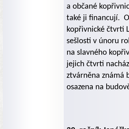
a občané kopřivnick
také ji financují.
O
kopřivnické čtvrti
sešlosti v únoru r
na slavného kopři
jejich čtvrti nach
ztvárněna známá b
osazena na budov