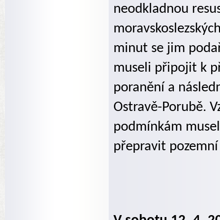
neodkladnou resusc
moravskoslezských
minut se jim podař
museli připojit k p
poranění a násled
Ostravě-Porubě. V
podmínkám museli
přepravit pozemní