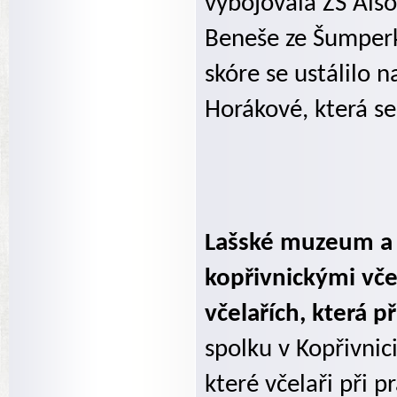
vybojovala ZŠ Alšo
Beneše ze Šumperk
skóre se ustálilo 
Horákové, která se
Lašské muzeum a 
kopřivnickými včel
včelařích, která p
spolku v Kopřivnici
které včelaři při p