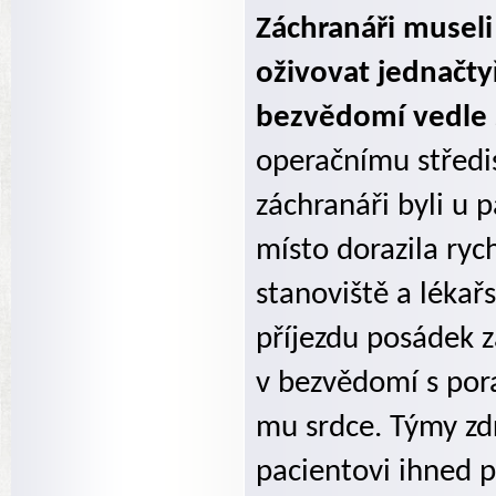
Záchranáři museli
oživovat jednačtyř
bezvědomí vedle 
operačnímu středi
záchranáři byli u 
místo dorazila ry
stanoviště a lékař
příjezdu posádek z
v bezvědomí s por
mu srdce. Týmy zd
pacientovi ihned p