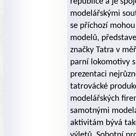
republice a je spo
modelářskými sout
se příchozí mohou 
modelů, představ
značky Tatra v mě
parní lokomotivy s
prezentaci nejrůzn
tatrovácké produk
modelářských fire
samotnými modelá
aktivitám bývá ta
výletů. Sobotní p