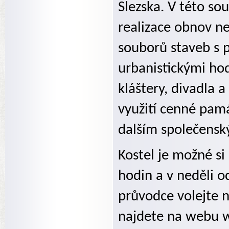
Slezska. V této so
realizace obnov n
souborů staveb s 
urbanistickými hod
kláštery, divadla a
využití cenné pamá
dalším společensk
Kostel je možné s
hodin a v neděli o
průvodce volejte n
najdete na webu w