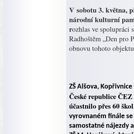
V sobotu 3. května, p
národní kulturní pa
r
ozhlas ve spolupráci
Radhoštěm „Den pro Pu
obnovu tohoto objektu
ZŠ Alšova, Kopřivnice
České republice ČE
účastnilo přes 60 ško
vyrovnaném finále se 
samostatné nájezdy a 