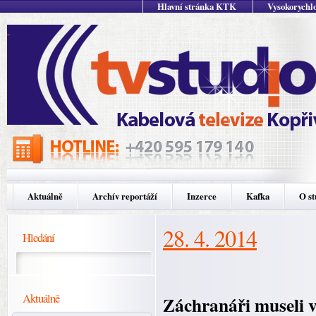
Hlavní stránka KTK
Vysokorychlo
Aktuálně
Archív reportáží
Inzerce
Kafka
O st
28. 4. 2014
Hledání
Aktuálně
Záchranáři museli v