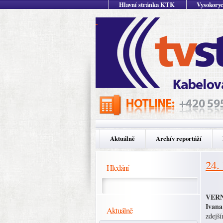
Hlavní stránka KTK
Vysokoryc
Aktuálně
Archív reportáží
24.
Hledání
VERNI
Ivana
Aktuálně
zdejš