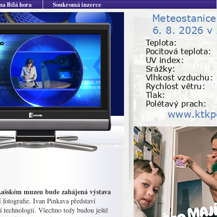
na Bílá hora
Soukromá inzerce
 Lašském muzeu bude zahájená výstava
fotografie. Ivan Pinkava představí
 technologii. Všechno tedy budou ještě