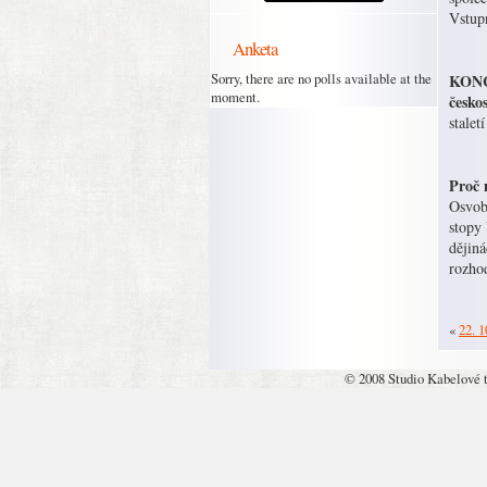
Vstup
Anketa
Sorry, there are no polls available at the
KONCE
moment.
česko
stalet
Proč 
Osvobo
stopy
dějiná
rozho
«
22. 1
© 2008 Studio Kabelové 