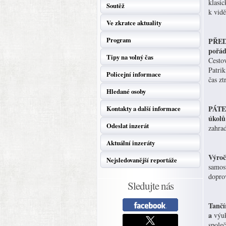
klasic
Soutěž
k vid
Ve zkratce aktuality
Program
PŘEDN
pořá
Tipy na volný čas
Cestov
Patrik
Policejní informace
čas z
Hledané osoby
PÁTEK
Kontakty a další informace
úkolů
Odeslat inzerát
zahra
Aktuální inzeráty
Výroč
Nejsledovanější reportáže
samos
dopro
Sledujte nás
Tančí
a
výuk
spole