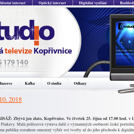
hlostní internet
Optický internet
Digitální vysílání
Rozhled
Inzerce
Kafka
O studiu
Odkazy
 10. 2018
SÁŽ: Zbývá jen zlato, Kopřivnice. Ve čtvrtek 25. října od 17.00 hod. v
Pinkavy. Malá průřezová výstava další z významných osobností české portrétní 
ímu publiku rozsahem omezený výběr své tvorby až do jeho přechodu k digitální