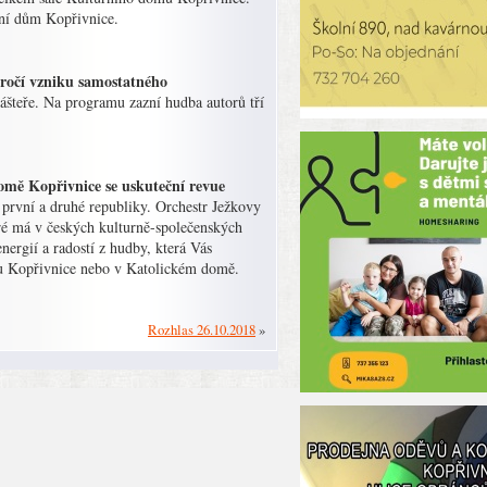
ní dům Kopřivnice.
ročí vzniku samostatného
lášteře. Na programu zazní hudba autorů tří
omě Kopřivnice se uskuteční revue
 první a druhé republiky. Orchestr Ježkovy
ré má v českých kulturně-společenských
nergií a radostí z hudby, která Vás
u Kopřivnice nebo v Katolickém domě.
Rozhlas 26.10.2018
»