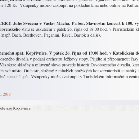
né 120 Kč. Vstupenky možno zakoupit na pokladně kina nebo online na Kultur
RT: Julie Svěcená + Václav Mácha, Příbor. Slavnostní koncert k 100. vý
slovenského
státu se uskuteční v pátek 26. října od 18.00 hod. v Piaristickém k
í (např. Bach, Beethoven, Paganini, Ravel, Bartók a další).
nemohu spát, Kopřivnice. V pátek 26. října od 19.00 hod. v Katolickém d
zeného divadla v podání orchestru Ježkovy stopy. Přijďte si připomenout časy
 Vás skrze skladby a mluvené slovo provede historií Osvobozeného divadla, kte
ch své místo. Orchestr, složený z mladých pražských konzervatoristů je nabitý e
dně nenechá spát. Vstupenky možno zakoupit v Turistickém informačním centr
0. 2018
televize Kopřivnice