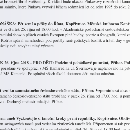
ké bromostříbrné zvětšeniny. K vidění bude ukázka Pinkavovy rozměrné i komor
ění snímky, které Pinkava vytvořil během sedmnácti let od roku 1995 do roku 2
ÁŠKA: Pět zemí a pěšky do Říma, Kopřivnice. Městská knihovna Kopřivn
dá
ve čtvrtek 25. října od 18.00 hod. v Akademické posluchárně cestovatelskou
atelská show o pěších cestách Evropou plná hudby, poezie a fotografií, které z
 Kotrba spával na schodech pod portály raně gotických bazilik a trávil dny v g
trácely svůj nevyhnutelný význam.
 26. října 2018 – PRO DĚTI: Podzimní pohádkové putování, Příbor. Poh
pořádané ve spolupráci s MŠ Kamarád na ul. Švermova je naplánováno na pátek
dě MŠ Kamarád. Po splnění všech úkolů dostanou děti malou odměnu.
í vzniku samostatného československého státu, Příbor. Vzpomínková akce u 
tatného československého státu proběhne v pátek 26. října od 17.00 hod. u p
vod Dechový orchestr mladých Příbor.
rna aneb Vyzkoušejte si taneční kroky první republiky, Kopřivnice. Obdiv
u swingových tanců pod vedením zkušených tanečníků. Připomenou si tak prvo
čenských sálů a kaváren. Akce se uskuteční v pátek 26. října od 18.00 hod. ve