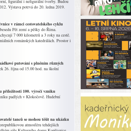
ní, figurální i nefigurální tvorby. Budou
012. Výstava potrvá do 20. ledna 2019.
ice v rámci cestovatelského cyklu
 besedu Pět zemí a pěšky do Říma.
achycují 7 000 kilometrů a 3 roky na cestě.
eniálních románských katedrálách. Prostor i
ádkové putování s plněním různých
 26. října od 15.00 hod. na školní
příležitosti 100. výročí vzniku
omníku padlých v Klokočově. Hudební
ovatelé tanců se mohou těšit na ukázku
republikovou atmosféru tehdejších
 velkém sále Kulturního domu Kopřivnice.