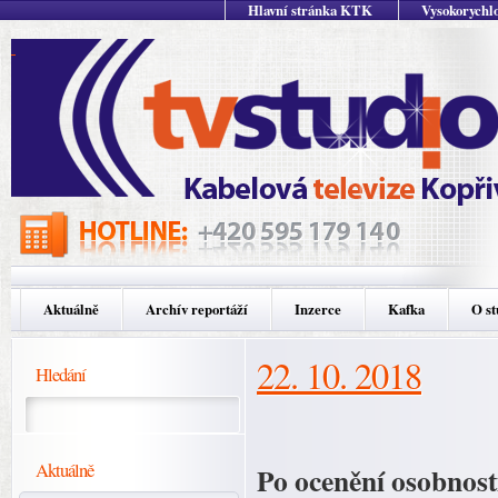
Hlavní stránka KTK
Vysokorychlo
Aktuálně
Archív reportáží
Inzerce
Kafka
O st
22. 10. 2018
Hledání
Aktuálně
Po ocenění osobnost