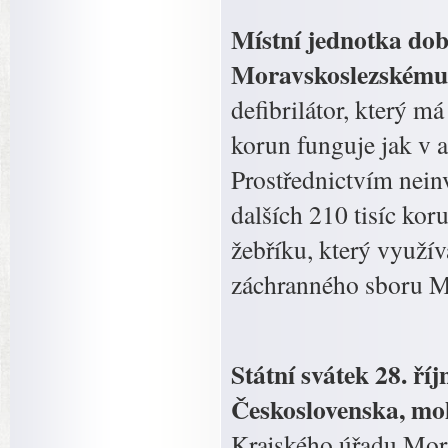
Místní jednotka dob
Moravskoslezskému 
defibrilátor, který má
korun funguje jak v 
Prostřednictvím nein
dalších 210 tisíc ko
žebříku, který využí
záchranného sboru M
Státní svátek 28. ří
Československa, moh
Krajského úřadu Mora