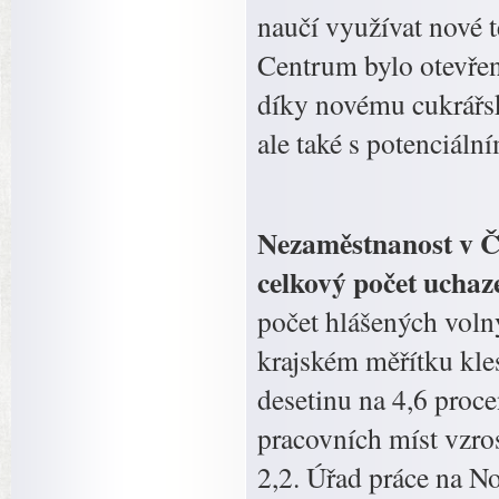
naučí využívat nové 
Centrum bylo otevřen
díky novému cukrářsk
ale také s potenciáln
Nezaměstnanost v Če
celkový počet uchaz
počet hlášených voln
krajském měřítku kle
desetinu na 4,6 proce
pracovních míst vzro
2,2. Úřad práce na N