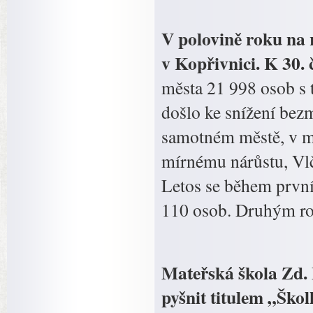
V polovině roku na 
v Kopřivnici. K 30. 
města 21 998 osob s 
došlo ke snížení bezm
samotném městě, v mí
mírnému nárůstu, Vlč
Letos se během první
110 osob. Druhým roke
Mateřská škola Zd.
pyšnit titulem „Ško