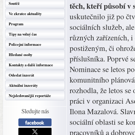
těch, kteří působí v 
Soutěž
Ve zkratce aktuality
uskutečnilo již po č
Program
sociálních služeb, al
Tipy na volný čas
různých zařízeních, i
Policejní informace
postiženým, či ohro
Hledané osoby
příslušníka. Poprvé s
Kontakty a další informace
Nominace se letos po
Odeslat inzerát
komunitního plánován
Aktuální inzeráty
rozhodla, že letos se
Nejsledovanější reportáže
práci v organizaci As
Ilona Mazalová. Slav
Sledujte nás
sociální oblasti se k
pracovníků a dobrovo