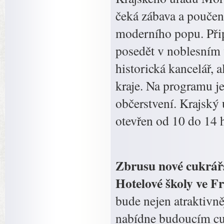
čeká zábava a poučen
moderního popu. Přip
posedět v noblesním 
historická kancelář, 
kraje. Na programu je
občerstvení. Krajský
otevřen od 10 do 14 
Zbrusu nové cukrářs
Hotelové školy ve F
bude nejen atraktivně
nabídne budoucím cu