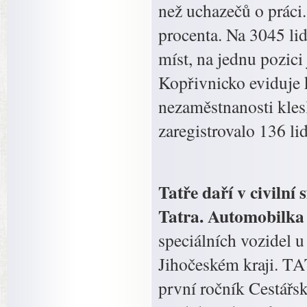
než uchazečů o práci
procenta. Na 3045 li
míst, na jednu pozici
Kopřivnicko eviduje k
nezaměstnanosti kles
zaregistrovalo 136 li
Tatře daří v civilní 
Tatra. Automobilk
speciálních vozidel u
Jihočeském kraji. T
první ročník Cestářs