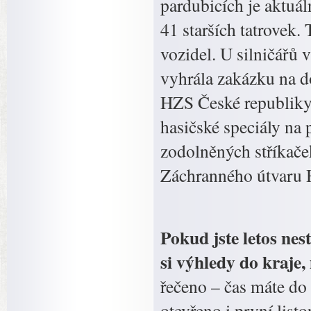
pardubicích je aktu
41 starších tatrove
vozidel. U silničářů
vyhrála zakázku na do
HZS České republiky p
hasičské speciály n
zodolněných stříkače
Záchranného útvaru 
Pokud jste letos nes
si výhledy do kraje,
řečeno – čas máte do 
otevřeno i první listo