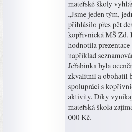
mateřské školy vyhlá
„Jsme jeden tým, jed
přihlásilo přes pět de
kopřivnická MŠ Zd. B
hodnotila prezentace 
například seznamování
Jeřabinka byla oceně
zkvalitnil a obohatil
spolupráci s kopřivn
aktivity. Díky vynika
mateřská škola zajím
000 Kč.