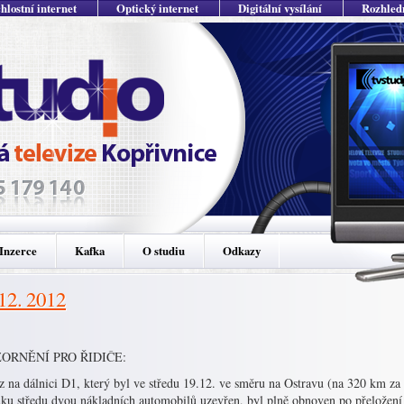
hlostní internet
Optický internet
Digitální vysílání
Rozhled
Inzerce
Kafka
O studiu
Odkazy
 12. 2012
ORNĚNÍ PRO ŘIDIČE:
z na dálnici D1, který byl ve středu 19.12. ve směru na Ostravu (na 320 km za
dku středu dvou nákladních automobilů uzevřen, byl plně obnoven po přeložení