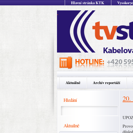
Hlavní stránka KTK
Vysokoryc
Aktuálně
Archív reportáží
20.
Hledání
UPOZ
Aktuálně
Provo
důsle