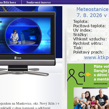
na Bílá hora
Soukromá inzerce
 sjezdem na Mankovice, okr. Nový Jičín ) v
 nákladů z obou kamionů a odklizení