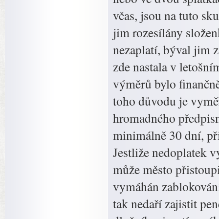
včas, jsou na tuto s
jim rozesílány slože
nezaplatí, býval jim 
zde nastala v letošní
výměrů bylo finančně 
toho důvodu je vymě
hromadného předpisn
minimálně 30 dní, př
Jestliže nedoplatek
může město přistoup
vymáhán zablokováním
tak nedaří zajistit pe