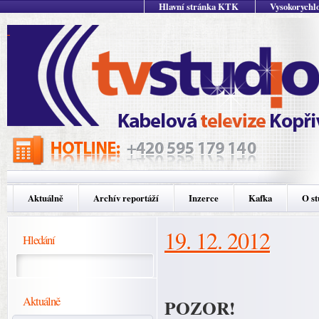
Hlavní stránka KTK
Vysokorychlo
Aktuálně
Archív reportáží
Inzerce
Kafka
O st
19. 12. 2012
Hledání
Aktuálně
POZOR!