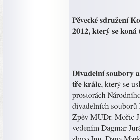
Pěvecké sdružení Ko
2012, který se koná 
Divadelní soubory 
tře krále
, který se u
prostorách Národního
divadelních souborů 
Zpěv MUDr. Mořic Ju
vedením Dagmar Jurá
slovo Ing. Dana Mark