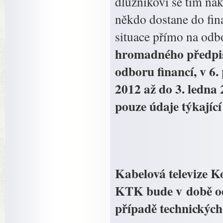
dlužníkovi se tím nák
někdo dostane do fina
situace přímo na odbo
hromadného předpi
odboru financí, v 6.
2012 až do 3. ledn
pouze údaje týkajíc
Kabelová televize Ko
KTK bude v době od
případě technických