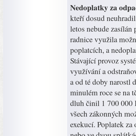
Nedoplatky za odp
kteří dosud neuhradi
letos nebude zasílán
radnice využila možno
poplatcích, a nedop
Stávající provoz syst
využívání a odstraňo
a od té doby narostl 
minulém roce se na t
dluh činil 1 700 000
všech zákonných mož
exekucí. Poplatek za 
nebo ve dvou splátkác