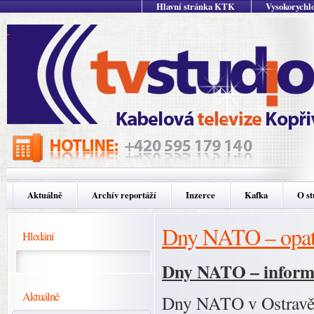
Hlavní stránka KTK
Vysokorychlo
Aktuálně
Archív reportáží
Inzerce
Kafka
O st
Dny NATO – opatř
Hledání
Dny NATO – informa
Aktuálně
Dny NATO v Ostravě