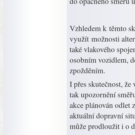
do opačného směru um
Vzhledem k těmto sk
využít možnosti alter
také vlakového spojen
osobním vozidlem, do
zpožděním.
I přes skutečnost, že
tak upozornění směřu
akce plánován odlet 
aktuální dopravní sit
může prodloužit i o d