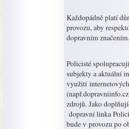
Každopádně platí důr
provozu, aby respekto
dopravním značením
Policisté spolupracuj
subjekty a aktuální 
využití internetovýc
(např.dopravniinfo.cz
zdrojů. Jako doplňují
dopravní linka Polic
bude v provozu po o