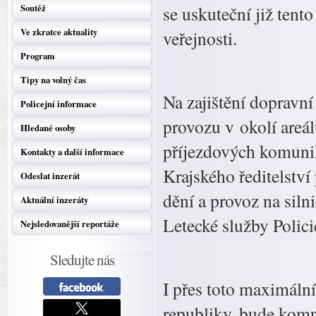
Soutěž
se uskuteční již tent
Ve zkratce aktuality
veřejnosti.
Program
Tipy na volný čas
Na zajištění dopravní
Policejní informace
provozu v okolí areál
Hledané osoby
příjezdových komunik
Kontakty a další informace
Krajského ředitelství
Odeslat inzerát
dění a provoz na sil
Aktuální inzeráty
Letecké služby Polici
Nejsledovanější reportáže
Sledujte nás
I přes toto maximální
republiky, bude kom