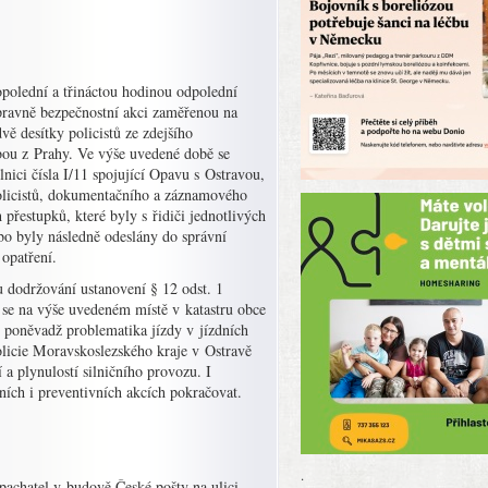
opolední a třináctou hodinou odpolední
pravně bezpečnostní akci zaměřenou na
ě desítky policistů ze zdejšího
žbou z Prahy. Ve výše uvedené době se
lnici čísla I/11 spojující Opavu s Ostravou,
policistů, dokumentačního a záznamového
přestupků, které byly s řidiči jednotlivých
bo byly následně odeslány do správní
opatření.
u dodržování ustanovení § 12 odst. 1
 se na výše uvedeném místě v katastru obce
, poněvadž problematika jízdy v jízdních
Policie Moravskoslezského kraje v Ostravě
a plynulostí silničního provozu. I
ích i preventivních akcích pokračovat.
.
pachatel v budově České pošty na ulici