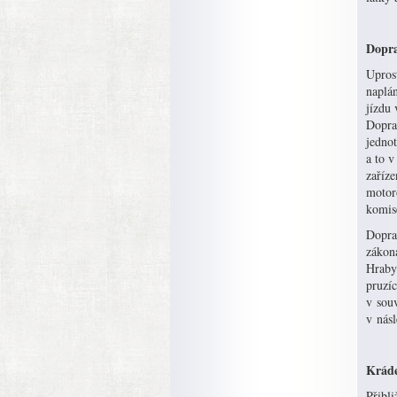
Dopra
Upros
naplá
jízdu 
Doprav
jednot
a to 
zaříze
motor
komis
Doprav
zákon
Hrabyn
pruzíc
v souv
v nás
Kráde
Přibli