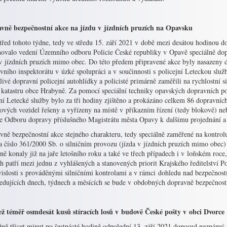
vně bezpečnostní akce na jízdu v jízdních pruzích na Opavsku
třed tohoto týdne, tedy ve středu 15. září 2021 v době mezi desátou hodinou d
novalo vedení Územního odboru Policie České republiky v Opavě speciálně do
v jízdních pruzích mimo obec. Do této předem připravené akce byly nasazeny dv
ního inspektorátu v úzké spolupráci a v součinnosti s policejní Leteckou slu
livé dopravní policejní autohlídky a policisté primárně zaměřili na rychlostní si
v katastru obce Hrabyně. Za pomocí speciální techniky opavských dopravních 
ní Letecké služby bylo za tři hodiny zjištěno a prokázáno celkem 86 dopravních 
ových vozidel řešeny a vyřízeny na místě v příkazním řízení (tedy blokově) ne
e Odboru dopravy příslušného Magistrátu města Opavy k dalšímu projednání a 
ně bezpečnostní akce stejného charakteru, tedy speciálně zaměřené na kontrol
a číslo 361/2000 Sb. o silničním provozu (jízda v jízdních pruzích mimo obec)
ě konaly již na jaře letošního roku a také ve třech případech i v loňském roce
h patří mezi jednu z vyhlášených a stanovených priorit Krajského ředitelství 
islosti s prováděnými silničními kontrolami a v rámci dohledu nad bezpečností 
ledujících dnech, týdnech a měsících se bude v obdobných dopravně bezpečnostn
ž téměř osmdesát kusů stíracích losů v budově České pošty v obci Dvorce
žně třicet minut po šestnácté hodině odpolední 13. září 2021 doposud neznámý 