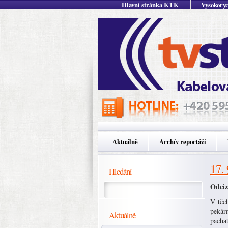
Hlavní stránka KTK
Vysokoryc
Aktuálně
Archív reportáží
17.
Hledání
Odciz
V těc
pekár
Aktuálně
pachat