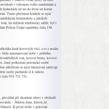
souvislosti s výkonem svého zaměstnání a
ch hodnotách od sto do dvou set korun
korun. Tímto přečinem krádeže se nyní
untálskými kriminalisty a jakékoli
losů, lze kdykoli telefonicky sdělit, byť i
ání Policie České republiky čísla 158.
několika kusů kovových věcí, a to z areálu
 v blíže neustanovené době v průběhu
 dvoukřídlých vrat, kovové brány, kovové
het, čímž poškozené právnické osobě
ou záležitostí se nyní intenzivně zabývají
tění osoby pachatele či k nálezu
ní číslo 974 731 731.
k, převážně při zkoušení obuvi v obchodě.
ovatele – 36letou ženu, kterou již
 Ostravě. K první došlo v polovině