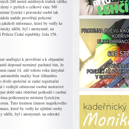
žených 240 metrů měděných trubek (délka
ožený v pytlích o celkové váze 300
ístní fyzické i právnické osobě tak
ádeže nadále prověřují policisté
 jakékoli informace, které by vedly ke
onicky sdělit, byť i anonymně, na
 Policie České republiky čísla 158.
ení směřující k prověření a k objasnění
pustil doposud neznámý pachatel tím, že
nou ranní 14. září tohoto roku úmyslně
a automobilu značky Seat Alhambra
 dveře společně se zadní registrační
l i vedlejší odstavené osobní motorové
ejné době také obdobně poškodil i osobní
 Dvěma poškozeným místním fyzickým
korun. Tuto trestnou činnost majetkového
mace, které by vedly ke zjištění osoby
ky sdělit, byť i anonymně, na oderské