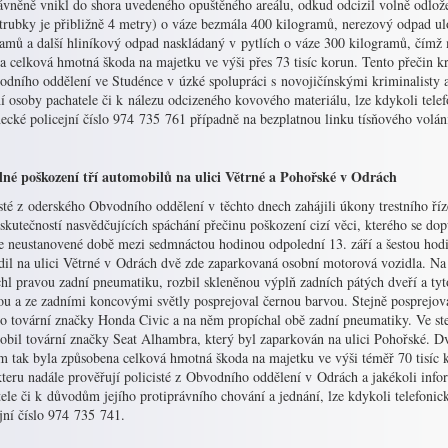
ávněně vnikl do shora uvedeného opuštěného areálu, odkud odcizil volně odlo
 trubky je přibližně 4 metry) o váze bezmála 400 kilogramů, nerezový odpad ul
amů a další hliníkový odpad naskládaný v pytlích o váze 300 kilogramů, čímž m
a celková hmotná škoda na majetku ve výši přes 73 tisíc korun. Tento přečin kr
dního oddělení ve Studénce v úzké spolupráci s novojičínskými kriminalisty a
ní osoby pachatele či k nálezu odcizeného kovového materiálu, lze kdykoli telef
ecké policejní číslo 974 735 761 případně na bezplatnou linku tísňového volání
né poškození tří automobilů na ulici Větrné a Pohořské v Odrách
sté z oderského Obvodního oddělení v těchto dnech zahájili úkony trestního říz
skutečností nasvědčujících spáchání přečinu poškození cizí věci, kterého se do
že neustanovené době mezi sedmnáctou hodinou odpolední 13. září a šestou hodi
dil na ulici Větrné v Odrách dvě zde zaparkovaná osobní motorová vozidla. N
hl pravou zadní pneumatiku, rozbil skleněnou výplň zadních pátých dveří a tyto
ou a ze zadními koncovými světly posprejoval černou barvou. Stejně posprejova
lo tovární značky Honda Civic a na něm propíchal obě zadní pneumatiky. Ve st
obil tovární značky Seat Alhambra, který byl zaparkován na ulici Pohořské.
m tak byla způsobena celková hmotná škoda na majetku ve výši téměř 70 tisíc 
teru nadále prověřují policisté z Obvodního oddělení v Odrách a jakékoli infor
ele či k důvodům jejího protiprávního chování a jednání, lze kdykoli telefonic
jní číslo 974 735 741.