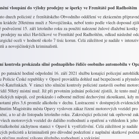
nění vloupání do výlohy prodejny se šperky ve Frenštátě pod Radhoštěm
to dnech policisté z frenštátského Obvodního oddělení ve zkráceném přípravném
u krádeže 20letému muži z Novojičínska, neboť tento podle všech doposud zjiš
 podvečerní 15. září letošního roku za použití nalezené žulové dlažební kostky
ě prodejny na ulici Havlíčkové ve Frenštátě pod Radhoštěm, odkud následně odc
urgické oceli v hodnotě okolo 7 tisíc korun. Celá záležitost je nadále v intenz
stů a novojičínských kriminalistů.
ční kontrola prokázala silně podnapilého řidiče osobního automobilu v Op
 po patnácté hodině odpolední 16. září 2021 službu konající policejní autohl
 Policie České republiky v Opavě prováděla dohled nad bezpečností a plynulost
ě-Kateřinkách. V rámci této silniční kontroly policisté zastavili osobní moto
řídil 50letý místní muž. Již při prvotním jednání policisté zjistili, že tento mu
olických nápojů, což prokázalo i odborné měření dechovými zkouškami, kdy m
notami přes 3,6 promile alkoholu v dechu. Lustracemi v dostupných evidencích
dnutím Magistrátu města Opavy vysloven zákaz řízení motorových vozidel pro 
ění, a to až do listopadu letošního roku. Zakročující policisté tak opětovně 
 všech motorových vozidel do dalšího rozhodnutí a opatření a vzhledem k jeho 
tialkoholní záchytnou stanici v Opavě k vystřízlivění. Celá záležitost je nadál
kých policistů a kriminalistů pro důvodné podezření z naplnění skutkové pods
 a přečinu maření výkonu úředního rozhodnutí a vykázání.