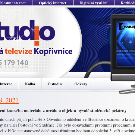
hlostní internet
Optický internet
Digitální vysílání
Rozhled
Inzerce
Kafka
O studiu
Odkazy
 9. 2021
ení kovového materiálu z areálu a objektu bývalé studénecké pekárny
hto dnech přijali policisté z Obvodního oddělení ve Studénce oznámení o kráde
ny na ulici Poštovní ve Studénce. Jak bylo dosavadními prvotními procesními 
el v blíže neustanovené době mezi třináctou hodinou odpolední 5. září a sedmo