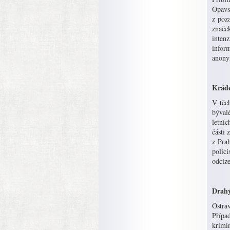
Opavsk
z poz
značek
intenz
inform
anonym
Kráde
V těch
býval
letní
části
z Prah
polici
odcize
Drahý
Ostrav
Případ
krimi