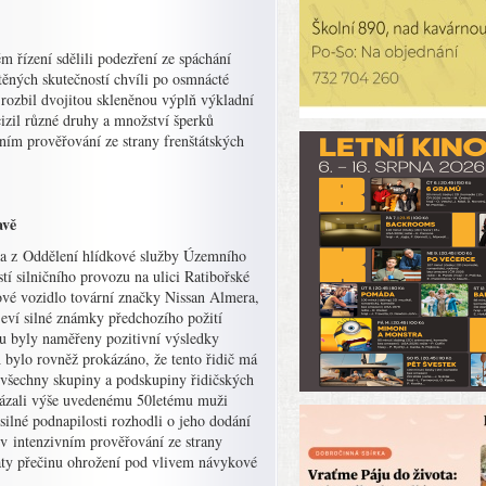
 řízení sdělili podezření ze spáchání
těných skutečností chvíli po osmnácté
 rozbil dvojitou skleněnou výplň výkladní
izil různé druhy a množství šperků
ivním prověřování ze strany frenštátských
avě
ídka z Oddělení hlídkové služby Územního
í silničního provozu na ulici Ratibořské
rové vozidlo tovární značky Nissan Almera,
ž jeví silné známky předchozího požití
u byly naměřeny pozitivní výsledky
 bylo rovněž prokázáno, že tento řidič má
všechny skupiny a podskupiny řidičských
zakázali výše uvedenému 50letému muži
silné podnapilosti rozhodli o jeho dodání
e v intenzivním prověřování ze strany
taty přečinu ohrožení pod vlivem návykové