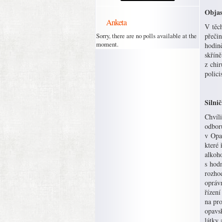
Objas
Anketa
V těch
Sorry, there are no polls available at the
přečin
moment.
hodině
skřín
z chir
polici
Silni
Chvíli
odboru
v Opav
které 
alkoh
s hod
rozho
oprávn
řízení
na pro
opavs
látky