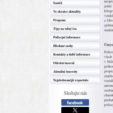
neopr
Soutěž
jedné
kilogr
Ve zkratce aktuality
vznikl
Program
z Obvo
zjiště
Tipy na volný čas
studén
Policejní informace
Úmysl
Hledané osoby
Polici
Kontakty a další informace
všech 
v blí
Odeslat inzerát
poško
propíc
Aktuální inzeráty
značk
Nejsledovanější reportáže
vozid
autom
osobá
Sledujte nás
charak
pachat
police