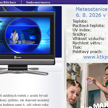
na Bílá hora
Soukromá inzerce
ži měděných trubek z areálu bývalé
úkony zjištěno, tak doposud neznámý
u hodinou ranní 6. září tohoto roku