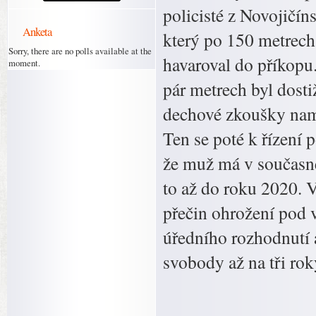
policisté z Novojičín
Anketa
který po 150 metrech 
Sorry, there are no polls available at the
havaroval do příkopu.
moment.
pár metrech byl dosti
dechové zkoušky namě
Ten se poté k řízení p
že muž má v současné
to až do roku 2020. V
přečin ohrožení pod 
úředního rozhodnutí a
svobody až na tři rok