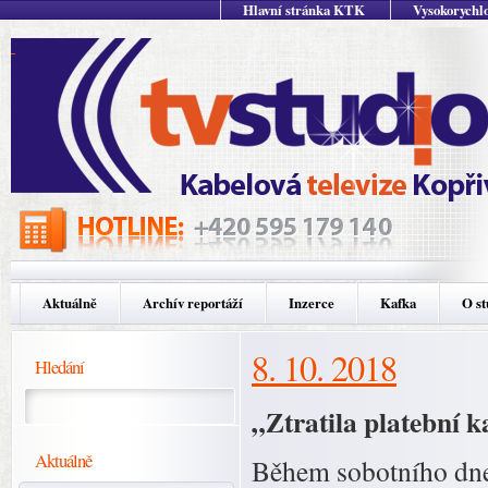
Hlavní stránka KTK
Vysokorychlo
Aktuálně
Archív reportáží
Inzerce
Kafka
O st
8. 10. 2018
Hledání
„Ztratila platební ka
Aktuálně
Během sobotního dne 