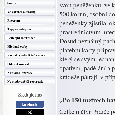
Soutěž
svou peněženku, ve k
Ve zkratce aktuality
500 korun, osobní dok
Program
peněženky zjistila, o
Tipy na volný čas
prostřednictvím inte
Policejní informace
Dosud neznámý pachat
Hledané osoby
platební karty připrav
Kontakty a další informace
který se svým jednán
Odeslat inzerát
opatření, padělání a 
Aktuální inzeráty
krádeže pátrají, v př
Nejsledovanější reportáže
Sledujte nás
„Po 150 metrech h
Celkem čtyři řidiče 