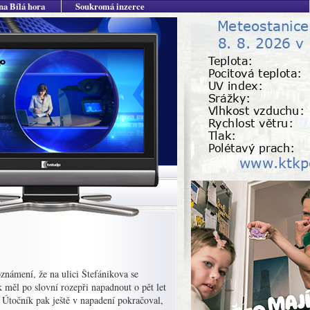
na Bílá hora
Soukromá inzerce
známení, že na ulici Štefánikova se
k měl po slovní rozepři napadnout o pět let
 Útočník pak ještě v napadení pokračoval,