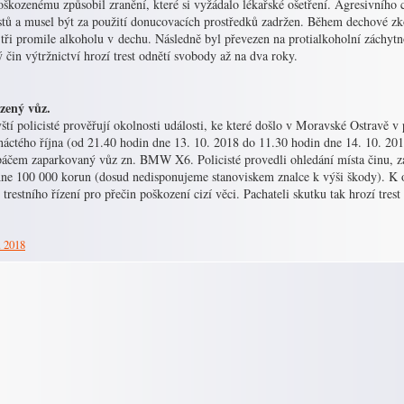
škozenému způsobil zranění, které si vyžádalo lékařské ošetření. Agresivního
istů a musel být za použití donucovacích prostředků zadržen. Během dechové 
tři promile alkoholu v dechu. Následně byl převezen na protialkoholní záchytno
ý čin výtržnictví hrozí trest odnětí svobody až na dva roky.
zený vůz.
ští policisté prověřují okolnosti události, ke které došlo v Moravské Ostravě v
náctého října (od 21.40 hodin dne 13. 10. 2018 do 11.30 hodin dne 14. 10. 201
áčem zaparkovaný vůz zn. BMW X6. Policisté provedli ohledání místa činu, zaj
hne 100 000 korun (dosud nedisponujeme stanoviskem znalce k výši škody). K ob
trestního řízení pro přečin poškození cizí věci. Pachateli skutku tak hrozí tres
. 2018