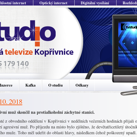
hlostní internet
Optický internet
Digitální vysílání
Rozhled
Inzerce
Kafka
O studiu
Odkazy
 10. 2018
ivní muž skončil na protialkoholní záchytné stanici.
sté z obvodního oddělení v Kopřivnici v nedělních večerních hodinách přijali o
í agresivní muž. Po příjezdu na místo bylo zjištěno, že devětatřicetiletý útoční
ího muže. Toho měl udeřit do oblasti hlavy, následkem čehož poškozený upadl.