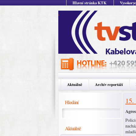
Hlavní stránka KTK
Vysokoryc
Aktuálně
Archív reportáží
15.
Hledání
Agres
Polici
nacház
Aktuálně
mladš