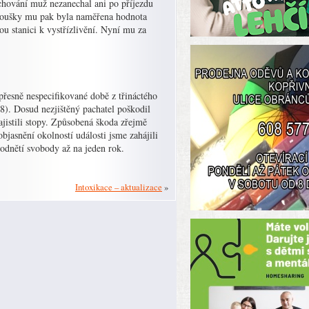
 chování muž nezanechal ani po příjezdu
zkoušky mu pak byla naměřena hodnota
u stanici k vystřízlivění. Nyní mu za
 přesně nespecifikované době z třináctého
8). Dosud nezjištěný pachatel poškodil
istili stopy. Způsobená škoda zřejmě
jasnění okolností události jsme zahájili
t odnětí svobody až na jeden rok.
Intoxikace – aktualizace
»