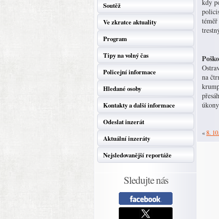
kdy po
Soutěž
polic
téměř 
Ve zkratce aktuality
trestn
Program
Tipy na volný čas
Poško
Ostrav
Policejní informace
na čtr
krump
Hledané osoby
přesá
úkony 
Kontakty a další informace
Odeslat inzerát
«
8. 10
Aktuální inzeráty
Nejsledovanější reportáže
Sledujte nás