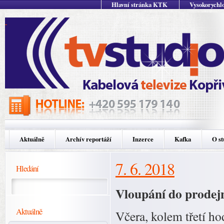
Hlavní stránka KTK
Vysokorychlo
Aktuálně
Archív reportáží
Inzerce
Kafka
O st
7. 6. 2018
Hledání
Vloupání do prodej
Aktuálně
Včera, kolem třetí ho