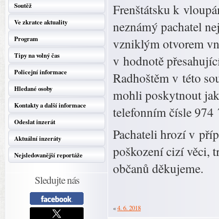
Soutěž
Frenštátsku k vloupá
Ve zkratce aktuality
neznámý pachatel nej
Program
vzniklým otvorem vni
Tipy na volný čas
v hodnotě přesahující
Policejní informace
Radhoštěm v této souv
Hledané osoby
mohli poskytnout jak
Kontakty a další informace
telefonním čísle 974 
Odeslat inzerát
Pachateli hrozí v pří
Aktuální inzeráty
poškození cizí věci, 
Nejsledovanější reportáže
občanů děkujeme.
Sledujte nás
«
4. 6. 2018