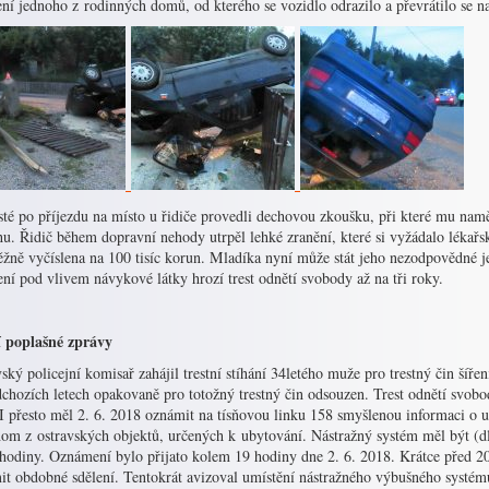
ní jednoho z rodinných domů, od kterého se vozidlo odrazilo a převrátilo se na
sté po příjezdu na místo u řidiče provedli dechovou zkoušku, při které mu namě
u. Řidič během dopravní nehody utrpěl lehké zranění, které si vyžádalo lékařs
žně vyčíslena na 100 tisíc korun. Mladíka nyní může stát jeho nezodpovědné je
ní pod vlivem návykové látky hrozí trest odnětí svobody až na tři roky.
í poplašné zprávy
ský policejní komisař zahájil trestní stíhání 34letého muže pro trestný čin šíř
chozích letech opakovaně pro totožný trestný čin odsouzen. Trest odnětí svobo
 I přesto měl 2. 6. 2018 oznámit na tísňovou linku 158 smyšlenou informaci o
nom z ostravských objektů, určených k ubytování. Nástražný systém měl být (dl
 hodiny. Oznámení bylo přijato kolem 19 hodiny dne 2. 6. 2018. Krátce před 2
it obdobné sdělení. Tentokrát avizoval umístění nástražného výbušného systému