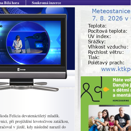
na Bílá hora
Soukromá inzerce
koda Felicia devatenáctiletý mladík.
nici, při projíždění levotočivou zatáčkou,
račoval v jízdě, kdy následně narazil do