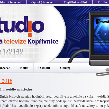
hlostní internet
Optický internet
Digitální vysílání
Rozhled
Inzerce
Kafka
O studiu
Odkazy
. 2018
átil vozidlo na střechu
ělních brzkých ranních hodinách usedl pod vlivem alkoholu za volant vozidla Š
 před čtvrtou hodinou ráno zřejmě díky podnapilosti nezvládl řízení a v Kopřiv
l přední části vozidla do vzpěry telefonního sloupu. Mladík navzdory tomu pok