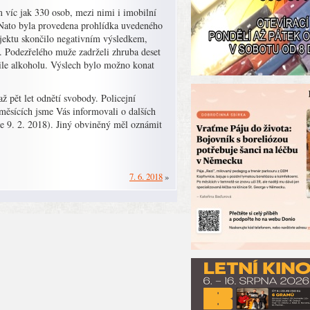
m víc jak 330 osob, mezi nimi i imobilní
. Nato byla provedena prohlídka uvedeného
bjektu skončilo negativním výsledkem,
m. Podezřelého muže zadrželi zhruba deset
le alkoholu. Výslech bylo možno konat
ž pět let odnětí svobody. Policejní
měsících jsme Vás informovali o dalších
dne 9. 2. 2018). Jiný obviněný měl oznámit
7. 6. 2018
»