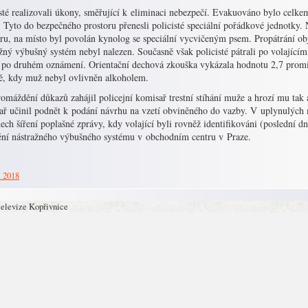
sté realizovali úkony, směřující k eliminaci nebezpečí. Evakuováno bylo celke
. Tyto do bezpečného prostoru přenesli policisté speciální pořádkové jednotky
oru, na místo byl povolán kynolog se speciální vycvičeným psem. Propátrání o
žný výbušný systém nebyl nalezen. Současně však policisté pátrali po volající
 po druhém oznámení. Orientační dechová zkouška vykázala hodnotu 2,7 promi
ě, kdy muž nebyl ovlivněn alkoholem.
omáždění důkazů zahájil policejní komisař trestní stíhání muže a hrozí mu tak a
ař učinil podnět k podání návrhu na vzetí obviněného do vazby. V uplynulých 
ech šíření poplašné zprávy, kdy volající byli rovněž identifikováni (poslední 
ění nástražného výbušného systému v obchodním centru v Praze.
. 2018
televize Kopřivnice