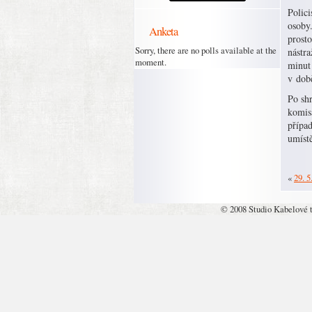
Polici
osoby
Anketa
prost
Sorry, there are no polls available at the
nástra
moment.
minut
v dob
Po shr
komis
případ
umíst
«
29. 5
© 2008 Studio Kabelové 