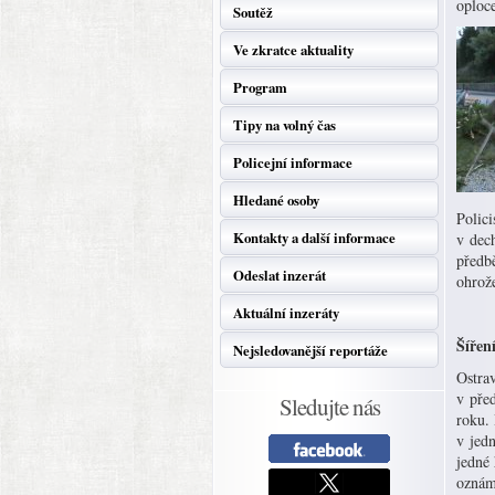
oploce
Soutěž
Ve zkratce aktuality
Program
Tipy na volný čas
Policejní informace
Hledané osoby
Polici
Kontakty a další informace
v dech
předbě
Odeslat inzerát
ohrože
Aktuální inzeráty
Šířen
Nejsledovanější reportáže
Ostrav
v před
Sledujte nás
roku.
v jed
jedné
oznám