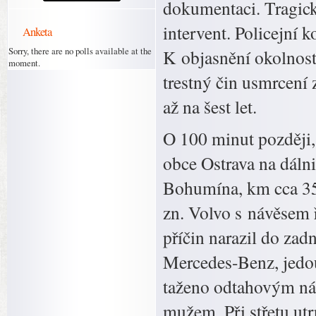
dokumentaci. Tragick
intervent. Policejní 
Anketa
Sorry, there are no polls available at the
K objasnění okolností
moment.
trestný čin usmrcení 
až na šest let.
O 100 minut později,
obce Ostrava na dáln
Bohumína, km cca 350
zn. Volvo s návěsem ř
příčin narazil do zad
Mercedes-Benz, jedo
taženo odtahovým ná
mužem. Při střetu utr