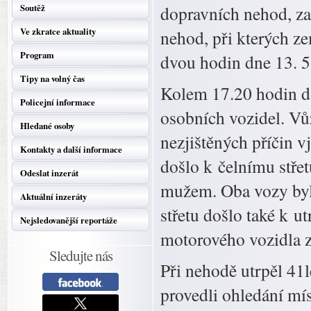
Soutěž
dopravních nehod, za
Ve zkratce aktuality
nehod, při kterých z
Program
dvou hodin dne 13. 5
Tipy na volný čas
Kolem 17.20 hodin do
Policejní informace
osobních vozidel. Vů
Hledané osoby
nezjištěných příčin v
Kontakty a další informace
došlo k čelnímu stře
Odeslat inzerát
mužem. Oba vozy byly
Aktuální inzeráty
střetu došlo také k u
Nejsledovanější reportáže
motorového vozidla z
Sledujte nás
Při nehodě utrpěl 41l
provedli ohledání mís