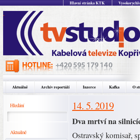
Hlavní stránka KTK
Vysokorychlo
Aktuálně
Archív reportáží
Inzerce
Kafka
O st
14. 5. 2019
Hledání
Dva mrtví na silnic
Aktuálně
Ostravský komisař, sp