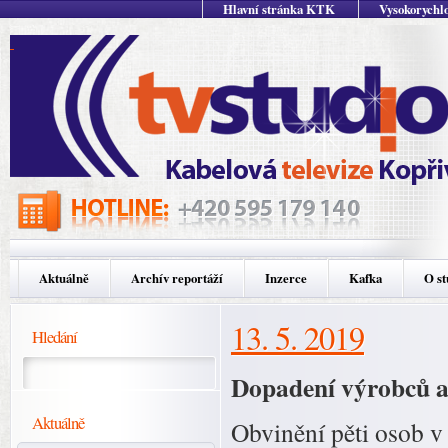
Hlavní stránka KTK
Vysokorychlo
Aktuálně
Archív reportáží
Inzerce
Kafka
O st
13. 5. 2019
Hledání
Dopadení výrobců a 
Aktuálně
Obvinění pěti osob v 