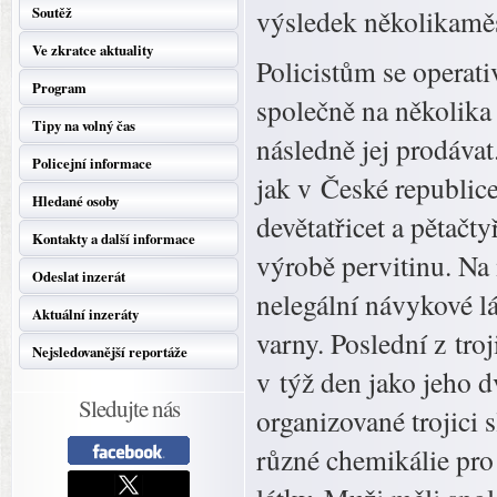
Soutěž
výsledek několikaměs
Ve zkratce aktuality
Policistům se operati
Program
společně na několika
Tipy na volný čas
následně jej prodávat
Policejní informace
jak v České republice
Hledané osoby
devětatřicet a pětačty
Kontakty a další informace
výrobě pervitinu. Na 
Odeslat inzerát
nelegální návykové l
Aktuální inzeráty
varny. Poslední z tro
Nejsledovanější reportáže
v týž den jako jeho d
Sledujte nás
organizované trojici s
různé chemikálie pro