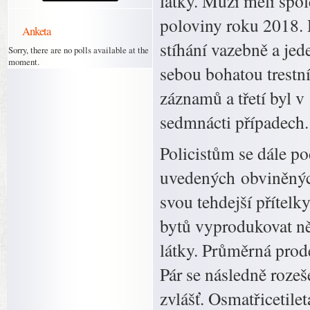
látky. Muži měli spol
poloviny roku 2018. D
Anketa
stíhání vazebně a jed
Sorry, there are no polls available at the
moment.
sebou bohatou trestní
záznamů a třetí byl 
sedmnácti případech.
Policistům se dále pod
uvedených obviněných
svou tehdejší přítel
bytů vyprodukovat ně
látky. Průměrná prod
Pár se následně rozeš
zvlášť. Osmatřicetile