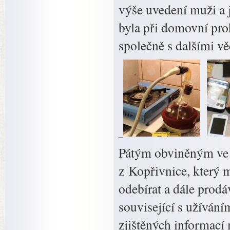
výše uvedení muži a j
byla při domovní proh
společně s dalšími 
Pátým obviněným ve sp
z Kopřivnice, který
odebírat a dále prodá
související s užívání
zjištěných informac