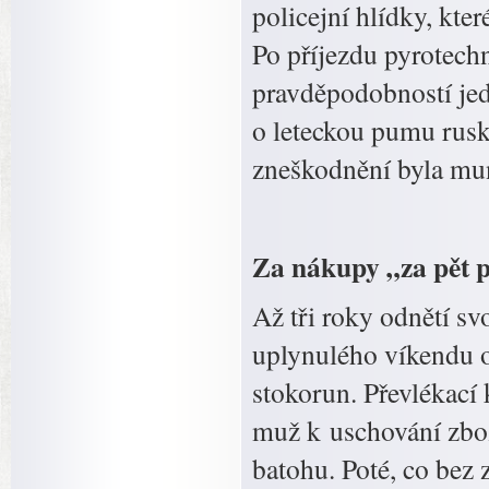
policejní hlídky, kte
Po příjezdu pyrotechn
pravděpodobností jed
o leteckou pumu rusk
zneškodnění byla mun
Za nákupy „za pět p
Až tři roky odnětí s
uplynulého víkendu o
stokorun. Převlékací
muž k uschování zbož
batohu. Poté, co bez 