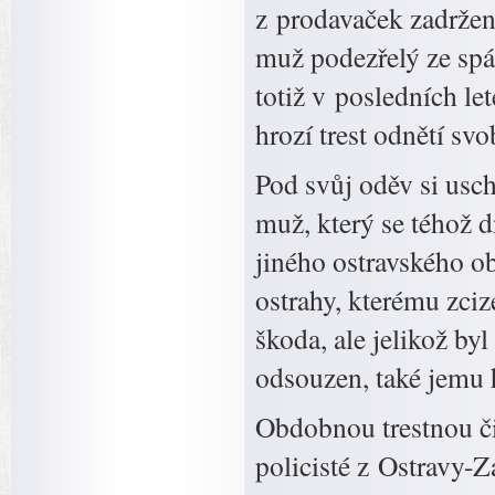
z prodavaček zadržen
muž podezřelý ze spá
totiž v posledních l
hrozí trest odnětí sv
Pod svůj oděv si usc
muž, který se téhož 
jiného ostravského o
ostrahy, kterému zciz
škoda, ale jelikož by
odsouzen, také jemu h
Obdobnou trestnou či
policisté z Ostravy-