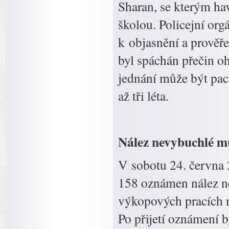
Sharan, se kterým ha
školou. Policejní orgá
k objasnění a prověř
byl spáchán přečin o
jednání může být pach
až tři léta.
Nález nevybuchlé m
V sobotu 24. června 
158 oznámen nález ne
výkopových pracích 
Po přijetí oznámení 