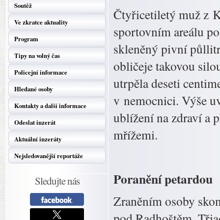
Soutěž
Čtyřicetiletý muž z 
Ve zkratce aktuality
sportovním areálu po 
Program
skleněný pivní půllitr
Tipy na volný čas
obličeje takovou silo
Policejní informace
utrpěla deseti centim
Hledané osoby
v nemocnici. Výše u
Kontakty a další informace
ublížení na zdraví a p
Odeslat inzerát
mřížemi.
Aktuální inzeráty
Nejsledovanější reportáže
Poranění petardou
Sledujte nás
Zraněním osoby skonč
pod Radhoštěm. Třiad