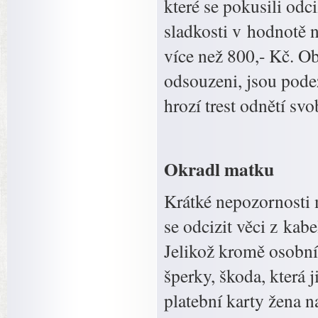
které se pokusili odc
sladkosti v hodnotě n
více než 800,- Kč. Ob
odsouzeni, jsou podez
hrozí trest odnětí svo
Okradl matku
Krátké nepozornosti 
se odcizit věci z ka
Jelikož kromě osobníc
šperky, škoda, která 
platební karty žena n