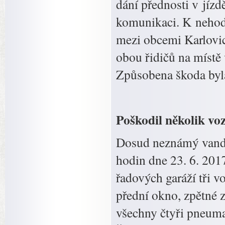
dání přednosti v jízd
komunikaci. K nehodě 
mezi obcemi Karlovic
obou řidičů na míst
Způsobena škoda byla
Poškodil několik voz
Dosud neznámý vanda
hodin dne 23. 6. 201
řadových garáží tři vo
přední okno, zpětné z
všechny čtyři pneum