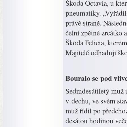
Škoda Octavia, u kte
pneumatiky. „Vyřádil“
právě straně. Následn
čelní zpětné zrcátko 
Škoda Felicia, kterém
Majitelé odhadují ško
Bouralo se pod vli
Sedmdesátiletý muž u
v dechu, ve svém sta
muž řídil po předcho
desátou hodinou veče