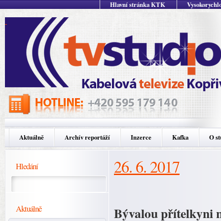
Hlavní stránka KTK
Vysokorychlo
Aktuálně
Archív reportáží
Inzerce
Kafka
O st
26. 6. 2017
Hledání
Aktuálně
Bývalou přítelkyni 