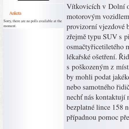
Vítkovicích v Dolní 
Anketa
motorovým vozidlem.
Sorry, there are no polls available at the
provizorní vjezdové b
moment.
zřejmě typu SUV s 
osmačtyřicetiletého m
lékařské ošetření. Ř
s poškozeným z místa
by mohli podat jakéko
nebo samotného řidič
nechť nás kontaktují 
bezplatné lince 158 n
případnou pomoc př