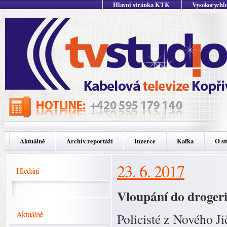
Hlavní stránka KTK
Vysokorychlo
Aktuálně
Archív reportáží
Inzerce
Kafka
O st
23. 6. 2017
Hledání
Vloupání do droger
Aktuálně
Policisté z Nového Ji