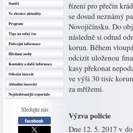
Soutěž
řízení pro přečin krá
Ve zkratce aktuality
se dosud neznámý pac
Program
Novojičínsku. Do obje
Tipy na volný čas
následně si odtud od
Policejní informace
korun. Během vloupán
Hledané osoby
odcizit uloženou fin
Kontakty a další informace
kasy překonat nepod
Odeslat inzerát
ve výši 30 tisíc koru
Aktuální inzeráty
za mřížemi.
Nejsledovanější reportáže
Sledujte nás
Výzva policie
Dne 12. 5. 2017 v do