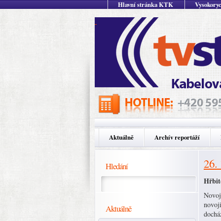
Hlavní stránka KTK
Vysokoryc
Aktuálně
Archív reportáží
26.
Hledání
Hřbit
Novoji
novoji
Aktuálně
docház