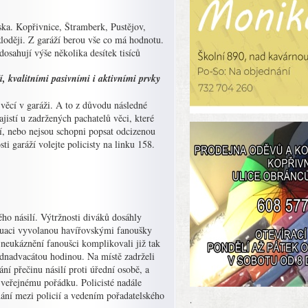
ka. Kopřivnice, Štramberk, Pustějov,
zloději. Z garáží berou vše co má hodnotu.
osahují výše několika desítek tisíců
, kvalitními pasivními i aktivními prvky
 věcí v garáži. A to z důvodu následné
jistí u zadržených pachatelů věci, které
mí, nebo nejsou schopni popsat odcizenou
ti garáží volejte policisty na linku 158.
o násilí. Výtržnosti diváků dosáhly
ituaci vyvolanou havířovskými fanoušky
 neukáznění fanoušci komplikovali již tak
jednadvacátou hodinou. Na místě zadrželi
ání přečinu násilí proti úřední osobě, a
 veřejnému pořádku. Policisté nadále
nání mezi policií a vedením pořadatelského
.