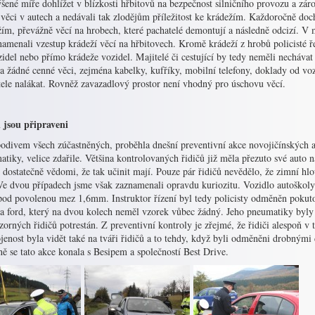
šené míře dohlížet v blízkosti hřbitovů na bezpečnost silničního provozu a zá
 věci v autech a nedávali tak zlodějům příležitost ke krádežím. Každoročně do
ím, převážně věcí na hrobech, které pachatelé demontují a následně odcizí. V 
amenali vzestup krádeží věcí na hřbitovech. Kromě krádeží z hrobů policisté ř
idel nebo přímo krádeže vozidel. Majitelé či cestující by tedy neměli nechávat
a žádné cenné věci, zejména kabelky, kufříky, mobilní telefony, doklady od voz
tele nalákat. Rovněž zavazadlový prostor není vhodný pro úschovu věcí.
i jsou připraveni
podivem všech zúčastněných, proběhla dnešní preventivní akce novojičínských a
tiky, velice zdařile. Většina kontrolovaných řidičů již měla přezuto své auto n
i dostatečně vědomi, že tak učinit mají. Pouze pár řidičů nevědělo, že zimní 
e dvou případech jsme však zaznamenali opravdu kuriozitu. Vozidlo autoškoly
 pod povolenou mez 1,6mm. Instruktor řízení byl tedy policisty odměněn pokut
la ford, který na dvou kolech neměl vzorek vůbec žádný. Jeho pneumatiky byly 
zorných řidičů potrestán. Z preventivní kontroly je zřejmé, že řidiči alespoň v 
enost byla vidět také na tváři řidičů a to tehdy, když byli odměněni drobnými
ně se tato akce konala s Besipem a společností Best Drive.