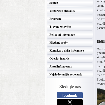
ve zvý
Soutěž
cenné
krádež
Ve zkratce aktuality
nezazn
Program
do voz
vozidl
Tipy na volný čas
pacha
Policejní informace
Řidič
Hledané osoby
Až s 
Kontakty a další informace
pneuma
si byl
Odeslat inzerát
mm. V
ojeté
Aktuální inzeráty
vozid
Nejsledovanější reportáže
těch v
Spokoj
tradič
Sledujte nás