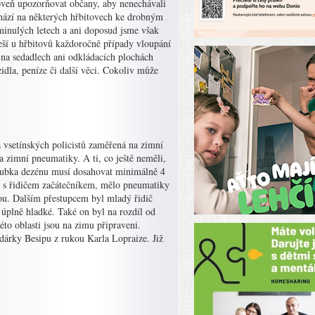
roveň upozorňovat občany, aby nenechávali
chází na některých hřbitovech ke drobným
minulých letech a ani doposud jsme však
eší u hřbitovů každoročně případy vloupání
 na sedadlech ani odkládacích plochách
idla, peníze či další věci. Cokoliv může
 vsetínských policistů zaměřená na zimní
a zimní pneumatiky. A ti, co ještě neměli,
hloubka dezénu musí dosahovat minimálně 4
 s řidičem začátečníkem, mělo pneumatiky
ou. Dalším přestupcem byl mladý řidič
úplně hladké. Také on byl na rozdíl od
této oblasti jsou na zimu připraveni.
 dárky Besipu z rukou Karla Lopraize. Již