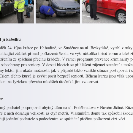
l jí kabelku
ělí 24. října krátce po 19 hodině, ve Studénce na ul. Beskydské, vytrhl z ruky
tizující zážitek přinesl poškozené škodu ve výši několika tisíců korun a také zt
ezřením ze spáchání přečinu krádeže. V rámci programu prevence kriminality 
 sebeobrany pro seniory. V deseti blocích se přihlášení zájemci seznámí s mož
ý lektor jim ukáže možnosti, jak v případě takto vzniklé situace postupovat i s
Cílem těchto kurzů je zvýšit pocit bezpečí seniorů. Během kurzu jsou však upoz
edem na fyzickou převahu mladších útočníků jim vzdorovat.
er
mý pachatel posprejoval obytný dům na ul. Poděbradova v Novém Jičíně. Růz
é z nich dosahují velikosti až čtyř metrů. Vlastníkům domu tak způsobil škodu p
ují jednání pachatele s podezřením ze spáchání přečinu poškození cizí věci.