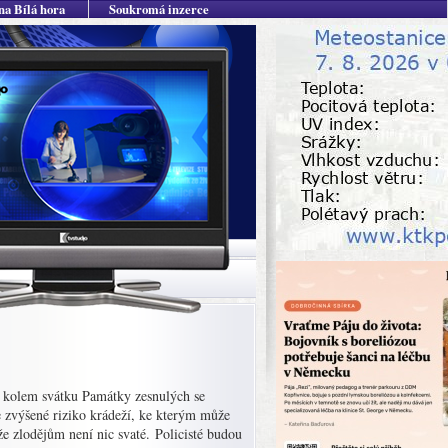
na Bílá hora
Soukromá inzerce
bí kolem svátku Památky zesnulých se
je zvýšené riziko krádeží, ke kterým může
že zlodějům není nic svaté. Policisté budou