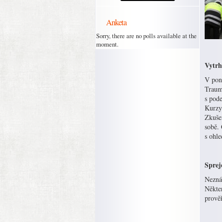
Anketa
Sorry, there are no polls available at the
moment.
Vytrh
V pond
Trauma
s pod
Kurzy
Zkušen
sobě. 
s ohl
Sprej
Nezná
Někter
prověř