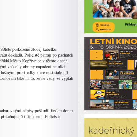
 80leté poškozené zloděj kabelku.
rátu dokladů. Policisté pátrají po pachateli
pořádá Město Kopřivnice v těchto dnech
nými způsoby obrany napadení na ulici.
 běžnými prostředky které nosí stále při
orňování také na to, že ne vždy, se vyplatí
nobarevnými nápisy poškodil fasádu domu.
řesahující 5 tisíc korun. Policisté