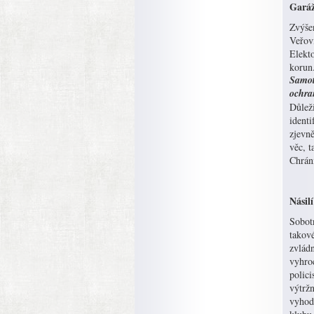
Garáž
Zvýše
Veřovi
Elekto
korun
Samot
ochra
Důleži
identi
zjevně
věc, t
Chrání
Násil
Sobot
takov
zvládn
vyhroc
polici
výtržn
vyhodn