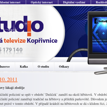
hlostní internet
Optický internet
Digitální vysílání
Rozhled
Inzerce
Kafka
O studiu
Odkazy
 10. 2011
ovy lákají zloděje
čínští policisté se opět v období ’Dušiček’ zaměří na okolí hřbitovů. V obdo
čínští policisté zaměřují tradičně na hřbitovy a přilehlá parkoviště. Důvodem 
et právě v tomto období. V případě krádeží na hřbitovech se dá s klidem říci, 