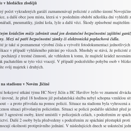
e v hledáčku zlodějů
ný počet vykradených garáží zaznamenávají policisté z celého území Novojičíns
ce, a další obce jsou místa, která si v posledním období několika dní vyhlédli 
nářadí, pneumatiky, jízdní kola, lyže a další věci. Škody způsobené majitelům d
.
ným krádežím může zabránit snad jen dostatečné bezpečnostní zajištění garáží
ny. Mezi ně patří bezpečnostní zámky či elektronická poplachová čidla.
té je také si poznamenat výrobní čísla a vytvořit fotodokumentaci jednotlivých
fikace v případě vyhlášeného pátrání po věcech. Mnohdy se stává, že policisté za
 pocházejí z trestné činnosti, ale vzhledem k tomu, že majitelé krádež neozná
ak pachatelům se tyto věci vracejí. V případě podezřelého pohybu osob v blízkos
te svůj majetek i druhých.
í na stadionu v Novém Jičíně
ní hokejové utkání týmu HC Nový Jičín a HC Havířov bylo ve znamení diváckéh
é úrovně, že před 18 hodinou již pořadatelská služba nebyl schopna vzniklou s
out – a proto přivolala na pomoc policii. Situace na stadionu byla vyhrocená a
enou situaci přivolaným policistům. Situaci se policii podařilo uklidnit před 
sté 3 agresivní osoby, které umístili v policejních celách, s podezřením ze spách
ictví. Další 2 osoby byla předvedeny s podezřením ze spáchání přestupků proti
ocují okolnosti protiprávního jednání. V následujících dnech se uskuteční jed