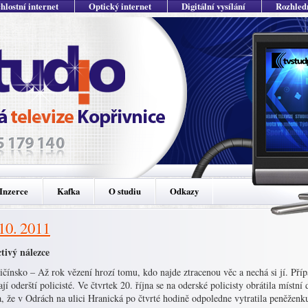
hlostní internet
Optický internet
Digitální vysílání
Rozhled
Inzerce
Kafka
O studiu
Odkazy
 10. 2011
tivý nálezce
čínsko – Až rok vězení hrozí tomu, kdo najde ztracenou věc a nechá si jí. Příp
jí oderští policisté. Ve čtvrtek 20. října se na oderské policisty obrátila místn
, že v Odrách na ulici Hranická po čtvrté hodině odpoledne vytratila peněženk