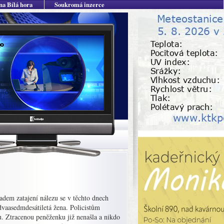
na Bílá hora
Soukromá inzerce
adem zatajení nálezu se v těchto dnech
í dvaasedmdesátiletá žena. Policistům
u. Ztracenou peněženku již nenašla a nikdo