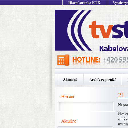
Hlavní stránka KTK
Vysokoryc
Aktuálně
Archív reportáží
21.
Hledání
Nepoc
Novoji
zabýva
Aktuálně
uvedla