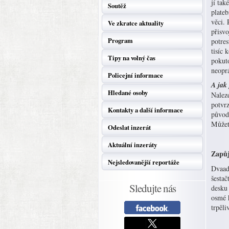
jí tak
Soutěž
plateb
věci. 
Ve zkratce aktuality
přisvo
Program
potres
tisíc 
Tipy na volný čas
pokuto
neopr
Policejní informace
A jak 
Hledané osoby
Naleze
potvrz
Kontakty a další informace
původn
Můžete
Odeslat inzerát
Aktuální inzeráty
Zapůj
Nejsledovanější reportáže
Dvaad
šestač
Sledujte nás
desku
osmé h
trpěli