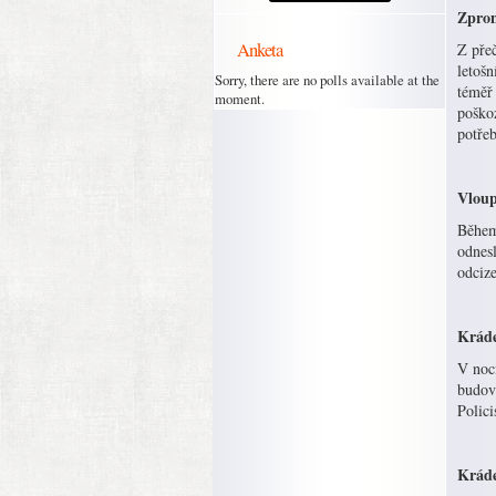
Zpron
Anketa
Z přeč
letošn
Sorry, there are no polls available at the
téměř 
moment.
poškoz
potřeb
Vloup
Během 
odnesl
odcize
Kráde
V noc
budov
Polici
Kráde