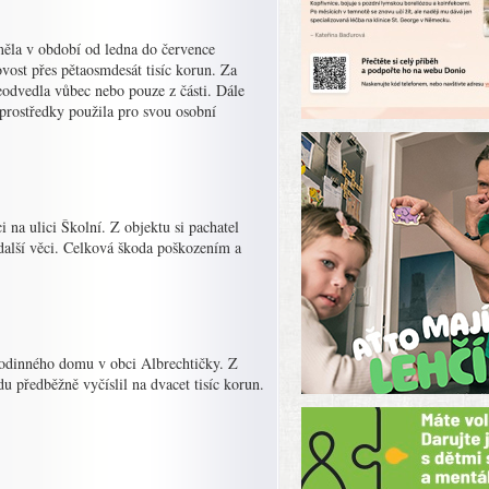
 měla v období od ledna do července
ovost přes pětaosmdesát tisíc korun. Za
eodvedla vůbec nebo pouze z části. Dále
 prostředky použila pro svou osobní
 na ulici Školní. Z objektu si pachatel
další věci. Celková škoda poškozením a
 rodinného domu v obci Albrechtičky. Z
 předběžně vyčíslil na dvacet tisíc korun.