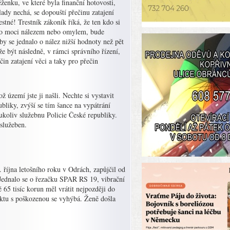
ženku, ve které byla finanční hotovosti,
klady nechá, se dopouští přečinu zatajení
estné! Trestník zákoník říká, že ten kdo si
 jeho moci nálezem nebo omylem, bude
by se jednalo o nález nižší hodnoty než pět
že být následně, v rámci správního řízení,
čin zatajení věci a taky pro přečin
 území jste ji našli. Nechte si vystavit
ubliky, zvýší se tím šance na vypátrání
ukoliv služebnu Policie České republiky.
 služeben.
října letošního roku v Odrách, zapůjčil od
. Jednalo se o řezačku SPAR RS 19, vibrační
 tisíc korun měl vrátit nejpozději do
taktu s poškozenou se vyhýbá. Ženě došla