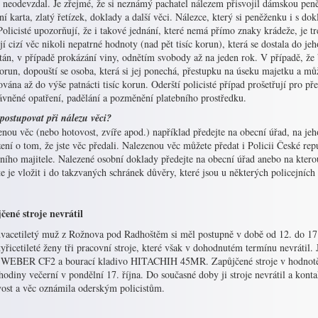
é neodevzdal. Je zřejmé, že si neznámý pachatel nálezem přisvojil dámskou peně
ní karta, zlatý řetízek, doklady a další věci. Nálezce, který si peněženku i s do
Policisté upozorňují, že i takové jednání, které nemá přímo znaky krádeže, je tr
jí cizí věc nikoli nepatrné hodnoty (nad pět tisíc korun), která se dostala do
tán, v případě prokázání viny, odnětím svobody až na jeden rok. V případě, že 
korun, dopouští se osoba, která si jej ponechá, přestupku na úseku majetku a mů
vána až do výše patnácti tisíc korun. Oderští policisté případ prošetřují pro pře
ávněné opatření, padělání a pozměnění platebního prostředku.
postupovat při nálezu věci?
nou věc (nebo hotovost, zvíře apod.) například předejte na obecní úřad, na jehož
ení o tom, že jste věc předali. Nalezenou věc můžete předat i Policii České rep
ího majitele. Nalezené osobní doklady předejte na obecní úřad anebo na ktero
 je vložit i do takzvaných schránek důvěry, které jsou u některých policejních
čené stroje nevrátil
vacetiletý muž z Rožnova pod Radhoštěm si měl postupně v době od 12. do 17. 
tyřicetileté ženy tři pracovní stroje, které však v dohodnutém termínu nevrátil
 WEBER CF2 a bourací kladivo HITACHIH 45MR. Zapůjčené stroje v hodnotě 65
odiny večerní v pondělní 17. října. Do současné doby ji stroje nevrátil a kon
vost a věc oznámila oderským policistům.