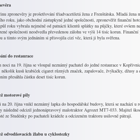
evěra
inu zpronevěry je prošetřování třiadvacetiletá žena z Frenštátska. Mladá žena
ího roku, jako obchodní zástupkyně jedné společnosti, zpronevěřit finanční hot
půl roku vybrala nejméně od patnácti klientů splátky na půjčky, které ovšem n
ené společnosti neodvedla převedenou zálohu ve výši 14 tisíc korun. Finanční
u a tímto svým jednáním si přisvojila cizí věc, která ji byla svěřena.
ání do restaurace
noci na 19. října se vloupal neznámý pachatel do jedné restaurace v Kopřivnici
 několik kusů krabiček cigaret různých značek, zapalovače, žvýkačky, džusy a 
ním přesáhla částku deset tisíc korun.
ž motorové pily
i na 20. října vnikl neznámý lapka do hospodářské budovy, která se nachází u
y následně odcizil jednonápravový malotraktor Agrozet MT7-033. Majitel škodu
sté ze Studénky po pachateli krádeže a odcizeném traktoru usilovně pátrají.
ž odvodňovacích žlabu u cyklostezky