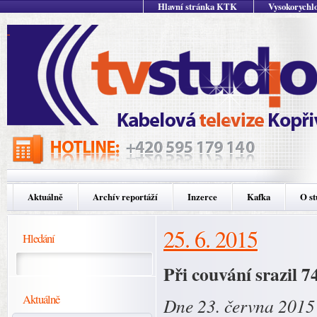
Hlavní stránka KTK
Vysokorychlo
Aktuálně
Archív reportáží
Inzerce
Kafka
O st
25. 6. 2015
Hledání
Při couvání srazil 7
Aktuálně
Dne 23. června 2015 