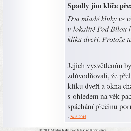
Spadly jim klíče pře
Dva mladé kluky ve vě
v lokalitě Pod Bílou 
kliku dveří. Protože t
Jejich vysvětlením by
zdůvodňovali, že přel
kliku dveří a okna ch
s ohledem na věk pac
spáchání přečinu po
«
24. 6. 2015
© 2008 Studio Kabelové televize Kopřivnice