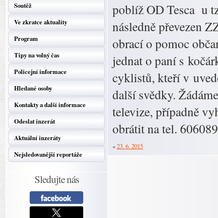
Soutěž
poblíž OD Tesca u tz
Ve zkratce aktuality
následně převezen ZZ
Program
obrací o pomoc občan
Tipy na volný čas
jednat o paní s kočá
Policejní informace
cyklistů, kteří v uve
Hledané osoby
další svědky. Žádáme 
Kontakty a další informace
televize, případně v
Odeslat inzerát
obrátit na tel. 60608
Aktuální inzeráty
«
23. 6. 2015
Nejsledovanější reportáže
Sledujte nás