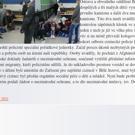
Ostrava a obvodního oddělení 
dospělých a tří malých dětí) vys
prvního kamionu a další dva muž
kamionu. Tito dva muži uváděli 
kontrolou zápěstních kůstek ve z
jeden z nich je již ve věku přes 
věc si na místě převzali kolegov
eskort odboru cizinecké policie 
hli policisté speciální pořádkové jednotky. Začal proces úkonů nezbytných pro 
 a pobytu osob na území naší republiky. Osoby uváděly, že pochází z Afghánist
ké doklady žadatelů o mezinárodní ochranu, současně vytěžili příslušné infor
né migranty, kteří policistům sdělili, že do nákladového prostoru vozidel se d
 s dětmi byli umístěni do Zařízení pro zajištění cizinců v Bělé Jezové, muž by
tvý cizinec byl předán orgánům sociální péče o děti a mládež. Nyní bude probíha
erém podali žádost o mezinárodní ochranu, a to dle mezinárodní úmluvy, tzv. D
. 2021