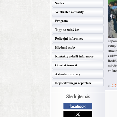
Soutěž
Ve zkratce aktuality
Program
Tipy na volný čas
Policejní informace
napomo
vstupu
Hledané osoby
rumuns
zadrže
Kontakty a další informace
Rodiče
Odeslat inzerát
mladis
ve kt
Aktuální inzeráty
Nejsledovanější reportáže
«
19. 5
Sledujte nás