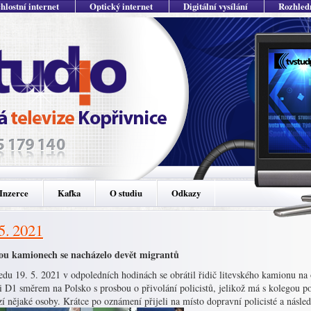
hlostní internet
Optický internet
Digitální vysílání
Rozhled
Inzerce
Kafka
O studiu
Odkazy
 5. 2021
ou kamionech se nacházelo devět migrantů
edu 19. 5. 2021 v odpoledních hodinách se obrátil řidič litevského kamionu na 
i D1 směrem na Polsko s prosbou o přivolání policistů, jelikož má s kolegou p
í nějaké osoby. Krátce po oznámení přijeli na místo dopravní policisté a násle