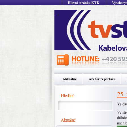
Hlavní stránka KTK
Vysokoryc
Aktuálně
Archív reportáží
25.
Hledání
Ve dv
Ve stř
dálnic
Aktuálně
nacház