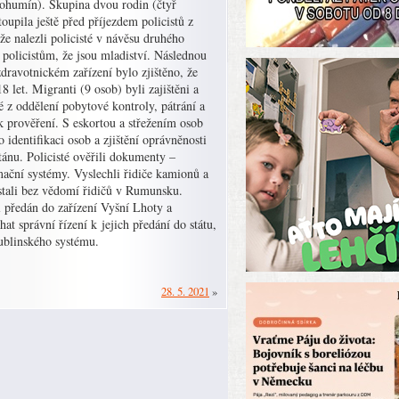
Bohumín).
Skupina dvou rodin (čtyř
toupila ještě před příjezdem policistů z
e nalezli policisté v návěsu druhého
policistům, že jsou mladiství. Následnou
dravotnickém zařízení bylo zjištěno, že
18 let. Migranti (9 osob) byli zajištěni a
é z oddělení pobytové kontroly, pátrání a
k prověření. S eskortou a střežením osob
identifikaci osob a zjištění oprávněnosti
ánu. Policisté ověřili dokumenty –
mační systémy. Vyslechli řidiče kamionů a
ostali bez vědomí řidičů v Rumunsku.
l předán do zařízení Vyšní Lhoty a
t správní řízení k jejich předání do státu,
ublinského systému.
28. 5. 2021
»