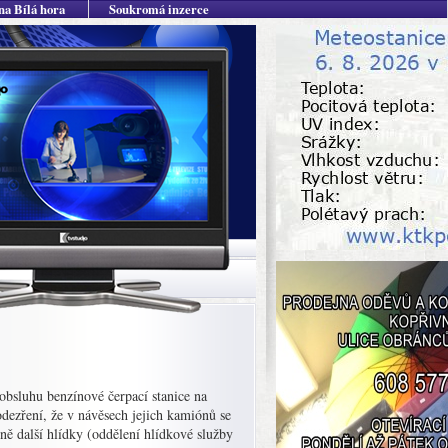
na Bílá hora
Soukromá inzerce
obsluhu benzínové čerpací stanice na
odezření, že v návěsech jejich kamiónů se
dně další hlídky (oddělení hlídkové služby