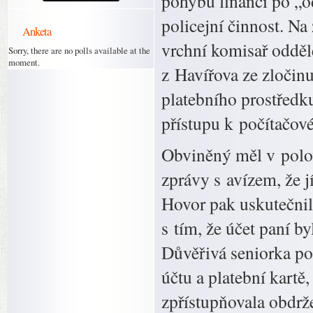
pohybu financí po „od
policejní činnost. N
Anketa
vrchní komisař odděl
Sorry, there are no polls available at the
moment.
z Havířova ze zločin
platebního prostředk
přístupu k počítačov
Obviněný měl v polo
zprávy s avízem, že j
Hovor pak uskutečnil
s tím, že účet paní by
Důvěřivá seniorka po
účtu a platební kartě
zpřístupňovala obdrž