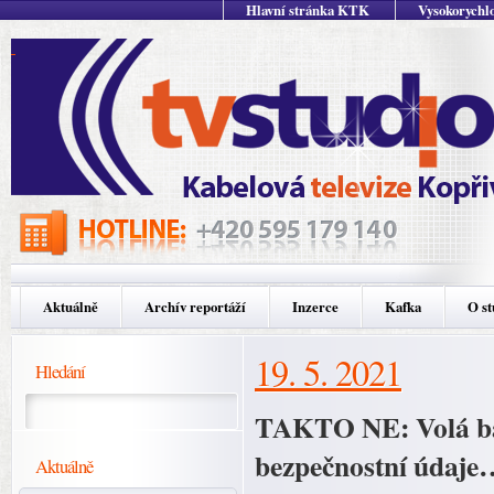
Hlavní stránka KTK
Vysokorychlo
Aktuálně
Archív reportáží
Inzerce
Kafka
O st
19. 5. 2021
Hledání
TAKTO NE: Volá ba
bezpečnostní údaj
Aktuálně