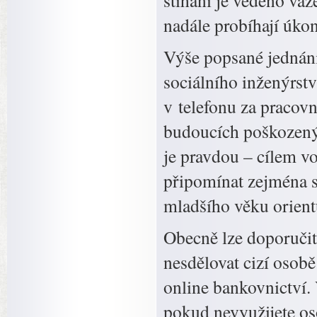
stíhání je vedeno va
nadále probíhají úkon
Výše popsané jednání
sociálního inženýrstv
v telefonu za pracovn
budoucích poškozený
je pravdou – cílem vo
připomínat zejména s
mladšího věku orientu
Obecně lze doporučit
nesdělovat cizí osobě 
online bankovnictví.
pokud nevyužijete oso