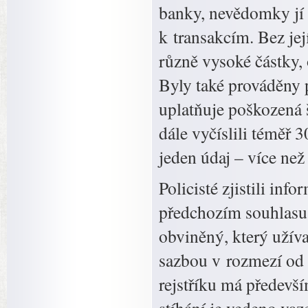
banky, nevědomky jí 
k transakcím. Bez jej
různě vysoké částky, 
Byly také prováděny 
uplatňuje poškozená 
dále vyčíslili téměř 
jeden údaj – více než
Policisté zjistili in
předchozím souhlasu 
obviněný, který užíva
sazbou v rozmezí od t
rejstříku má předevš