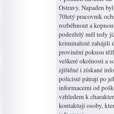
Ostravy. Napaden byl
70letý pracovník oc
rozběhnout a kopnout
podezřelý měl tedy ji
kriminalisté zahájili
provinění pokusu těžk
veškeré okolnosti a s
zjištěné i získané in
policisté pátrají po 
informacemi od poško
vzhledem k charakteru
kontaktují osoby, kt