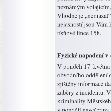
neznámým volajícím, a
Vhodné je „nemazat“ 
nejasností jsou Vám k
tísňové lince 158.
Fyzické napadení v 
V pondělí 17. května 
obvodního oddělení 
zjištěny informace dal
záběry z incidentu. V
kriminality Městského
v pondělí navečer na