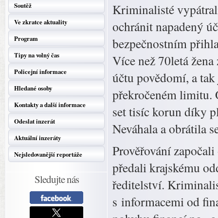
Soutěž
Kriminalisté vypátral
Ve zkratce aktuality
ochránit napadený úč
Program
bezpečnostním přihla
Tipy na volný čas
Více než 70letá žena
Policejní informace
účtu povědomí, a tak 
Hledané osoby
překročeném limitu. O
Kontakty a další informace
set tisíc korun díky
Odeslat inzerát
Neváhala a obrátila se
Aktuální inzeráty
Prověřování započali o
Nejsledovanější reportáže
předali krajskému od
Sledujte nás
ředitelství. Kriminali
s informacemi od fina