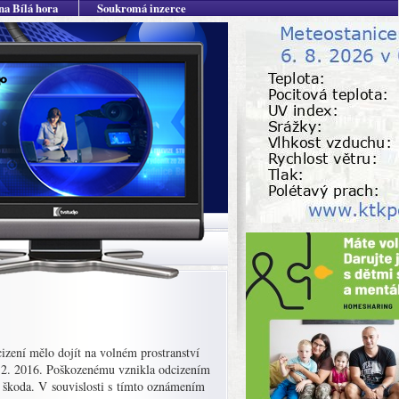
na Bílá hora
Soukromá inzerce
izení mělo dojít na volném prostranství
. 2. 2016. Poškozenému vznikla odcizením
á škoda. V souvislosti s tímto oznámením