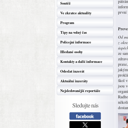
pátrá
Soutěž
infor
první 
Ve zkratce aktuality
Program
Preve
Tipy na volný čas
Od měs
Policejní informace
z okr
úspěc
Hledané osoby
ze sa
zdrav
Kontakty a další informace
praxe,
jakým
Odeslat inzerát
prokl
škol 
Aktuální inzeráty
jsou v
Nejsledovanější reportáže
organi
Radho
někol
Sledujte nás
dosta