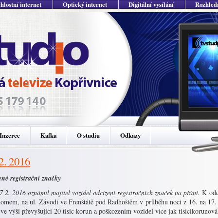
hlostní internet
Optický internet
Digitální vysílání
Rozhled
Inzerce
Kafka
O studiu
Odkazy
 2. 2016
ené registrační značky
 2. 2016 oznámil majitel vozidel odcizení registračních značek na přání.
K odc
domem, na ul. Závodí ve Frenštátě pod Radhoštěm v průběhu noci z 16. na 17
ve výši převyšující 20 tisíc korun a poškozením vozidel více jak tisícikorunov