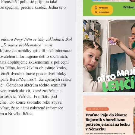
renštátští policisté přijmou také
ze spáchání přečinu krádež. Jedná se o
 odboru Nový Jičín se žáky základních škol
 a „Drogové problematice“ mají
ok jsme do nabídky zařadili také informace
ovatelem informujeme děti o sociálních,
mata doplňujeme zkušenostmi z policejní
ho Jičína, která žákům objasňuje kroky,
 Téměř dvouhodinové preventivní bloky
mpaně Bereš?Zemřeš!!. Ze zpětných reakcí
ětné. Odměnou aktérům těchto seminářů
entivních aktivit, které zastřešuje a
artošovic, Veřovic, Frenštátu pod
číně. Do konce školního roku zbývá
 víme, že se námi nabízené informace
těm a Nového Jičína.