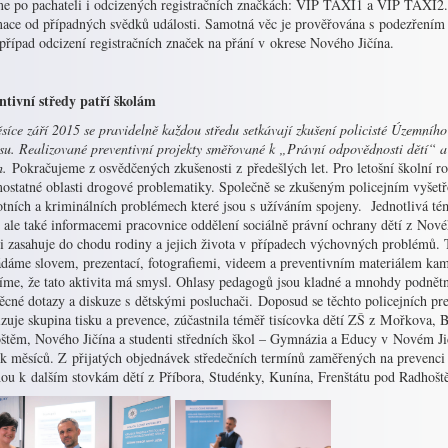
me po pachateli i odcizených registračních značkách: VIP TAXI1 a VIP TAXI2. F
mace od případných svědků události. Samotná věc je prověřována s podezřením 
případ odcizení registračních značek na přání v okrese Nového Jičína.
ntivní středy patří školám
íce září 2015 se pravidelně každou středu setkávají zkušení policisté Územního
esu. Realizované preventivní projekty směřované k „Právní odpovědnosti dětí“
h.
Pokračujeme z osvědčených zkušenosti z předešlých let. Pro letošní školní r
mostatné oblasti drogové problematiky. Společně se zkušeným policejním vyšetř
otních a kriminálních problémech které jsou s užíváním spojeny. Jednotlivá té
 ale také informacemi pracovnice oddělení sociálně právní ochrany dětí z Nové
i zasahuje do chodu rodiny a jejich života v případech výchovných problémů.
ádáme slovem, prezentací, fotografiemi, videem a preventivním materiálem ka
víme, že tato aktivita má smysl. Ohlasy pedagogů jsou kladné a mnohdy podn
ěcné dotazy a diskuze s dětskými posluchači. Doposud se těchto policejních prev
zuje skupina tisku a prevence, zúčastnila téměř tisícovka dětí ZŠ z Mořkova, B
štěm, Nového Jičína a studenti středních škol – Gymnázia a Educy v Novém Ji
ik měsíců. Z přijatých objednávek středečních termínů zaměřených na prevenci
nou k dalším stovkám dětí z Příbora, Studénky, Kunína, Frenštátu pod Radhoš