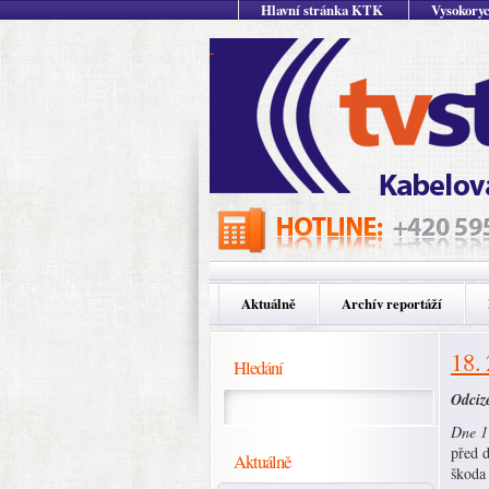
Hlavní stránka KTK
Vysokoryc
Aktuálně
Archív reportáží
18.
Hledání
Odciz
Dne 17
před 
Aktuálně
škoda 