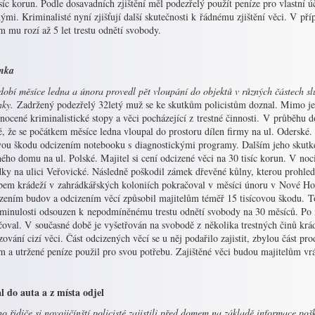
síc korun. Podle dosavadních zjištění měl podezřelý použít peníze pro vlastní
ými. Kriminalisté nyní zjišťují další skutečnosti k řádnému zjištění věci. V př
 mu rozí až 5 let trestu odnětí svobody.
nka
obí měsíce ledna a února provedl pět vloupání do objektů v různých částech sl
nky.
Zadržený podezřelý 32letý muž se ke skutkům policistům doznal. Mimo jeho
ocené kriminalistické stopy a věci pocházející z trestné činnosti. V průběhu d
, že se počátkem měsíce ledna vloupal do prostoru dílen firmy na ul. Oderské
ovou škodu odcizením notebooku s diagnostickými programy. Dalším jeho skutke
ého domu na ul. Polské. Majitel si cení odcizené věci na 30 tisíc korun. V noci
ky na ulici Veřovické. Následně poškodil zámek dřevěné kůlny, kterou prohleda
bem krádeží v zahrádkářských koloniích pokračoval v měsíci únoru v Nové Hor
ením budov a odcizením věcí způsobil majitelům téměř 15 tisícovou škodu. Toho
 minulosti odsouzen k nepodmíněnému trestu odnětí svobody na 30 měsíců. Po ná
čoval. V současné době je vyšetřován na svobodě z několika trestných činů kr
ování cizí věci. Část odcizených věcí se u něj podařilo zajistit, zbylou část
m a utržené peníze použil pro svou potřebu. Zajištěné věci budou majitelům vr
l do auta a z místa odjel
o řidiče si novojičínští policisté zajistili před domem na základě informace poš