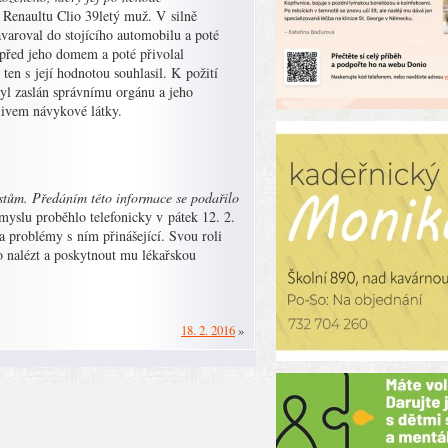
t Renaultu Clio 39letý muž. V silně
varoval do stojícího automobilu a poté
 před jeho domem a poté přivolal
ten s její hodnotou souhlasil. K požití
byl zaslán správnímu orgánu a jeho
vlivem návykové látky.
istům. Předáním této informace se podařilo
yslu proběhlo telefonicky v pátek 12. 2.
 problémy s ním přinášející. Svou roli
o nalézt a poskytnout mu lékařskou
18. 2. 2016
»