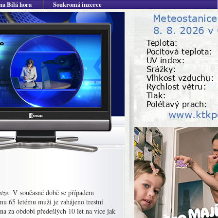
na Bílá hora
Soukromá inzerce
níze.
V současné době se případem
mu 65 letému muži je zahájeno trestní
a za období předešlých 10 let na více jak