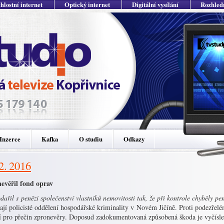
hlostní internet
Optický internet
Digitální vysílání
Rozhled
Inzerce
Kafka
O studiu
Odkazy
 2. 2016
evěřil fond oprav
ařil s penězi společenství vlastníků nemovitosti tak, že při kontrole chyběly pe
ají policisté oddělení hospodářské kriminality v Novém Jičíně. Proti podezřelé
ní pro přečin zpronevěry. Doposud zadokumentovaná způsobená škoda je vyčíslen