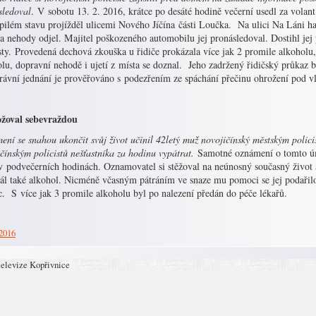
sledoval
. V sobotu 13. 2. 2016, krátce po desáté hodině večerní usedl za volan
pilém stavu projížděl ulicemi Nového Jíčína části Loučka. Na ulici Na Láni ha
a nehody odjel. Majitel poškozeného automobilu jej pronásledoval. Dostihl jej
sty. Provedená dechová zkouška u řidiče prokázala více jak 2 promile alkoholu, 
lu, dopravní nehodě i ujetí z místa se doznal. Jeho zadržený řidičský průkaz 
právní jednání je prověřováno s podezřením ze spáchání přečinu ohrožení pod 
žoval sebevraždou
ní se snahou ukončit svůj život učinil 42letý muž novojičínský městským polic
čínským policistů nešťastníka za hodinu vypátrat.
Samotné oznámení o tomto úm
v podvečerních hodinách. Oznamovatel si stěžoval na neúnosný současný život a
rál také alkohol. Nicméně včasným pátráním ve snaze mu pomoci se jej podařil
. S více jak 3 promile alkoholu byl po nalezení předán do péče lékařů.
 2016
televize Kopřivnice