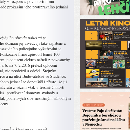
 účely v rozporu s povinnostmi mu
ípadě prokázání jeho protiprávního jednání
užebního obvodu policistů ze
 doznání jej usvědčují také zajištěné a
osavadního policejního vyšetřování je
. Poškozené firmě způsobil téměř 100
m je odcizení elektro nářadí z novostavby
 z 6. na 7. 2.2016 přelezl oplocení
l, nic neodcizil a odešel. Stejným
ce a na ulici Budovatelské ve Studénce.
to jednání se dopouštěl i přesto, že již
vratu z vězení však v trestné činnosti
ádež, porušování domovní svobody a
 prodal, podle svých slov neznámým náhodným
áceny.
kozeného, který jej po nehodě