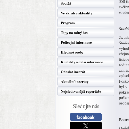
350 ti
Soutěž
svěřen
soudem
Ve zkratce aktuality
Program
Studé
Tipy na volný čas
Za obd
Policejní informace
Studé
vyhodn
Hledané osoby
zřejmé
tisíc
Kontakty a další informace
rodinn
zahrád
Odeslat inzerát
způso
Poškoz
Aktuální inzeráty
byl v
Nejsledovanější reportáže
pokra
poškoz
osobá
Sledujte nás
Boura
Opiléh