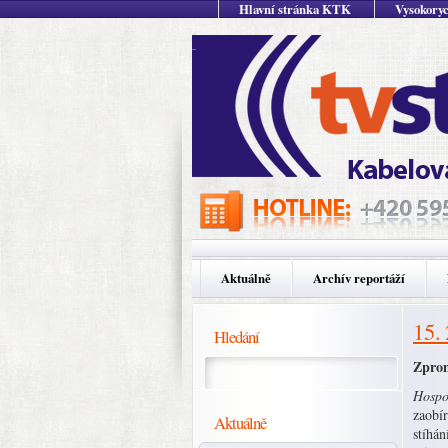
Hlavní stránka KTK
Vysokoryc
Aktuálně
Archív reportáží
15.
Hledání
Zpron
Hospod
zaobír
Aktuálně
stíhá