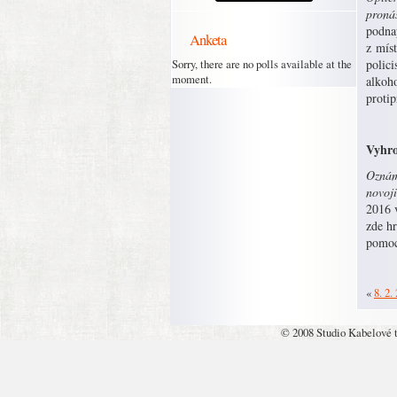
proná
podna
Anketa
z míst
Sorry, there are no polls available at the
polici
moment.
alkoho
proti
Vyhro
Oznáme
novoji
2016 
zde h
pomoc
«
8. 2.
© 2008 Studio Kabelové 