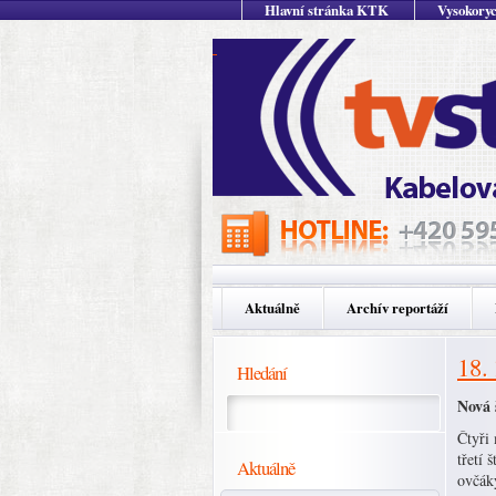
Hlavní stránka KTK
Vysokoryc
Aktuálně
Archív reportáží
18.
Hledání
Nová 
Čtyři 
třetí 
Aktuálně
ovčáky