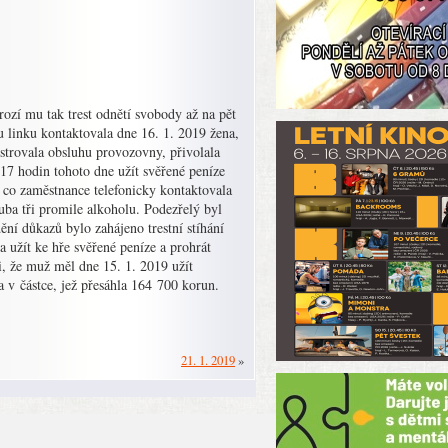
rozí mu tak trest odnětí svobody až na pět
 linku kontaktovala dne 16. 1. 2019 žena,
istrovala obsluhu provozovny, přivolala
 17 hodin tohoto dne užít svěřené peníze
co zaměstnance telefonicky kontaktovala
uba tři promile alkoholu. Podezřelý byl
ní důkazů bylo zahájeno trestní stíhání
 užít ke hře svěřené peníze a prohrát
i, že muž měl dne 15. 1. 2019 užít
 v částce, jež přesáhla 164 700 korun.
21. 1. 2019
»