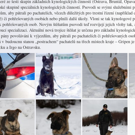
eré ze šesti skupin základních kynologických činností (Ostrava, Bruntál, Opav
vské skupině speciálních kynologických činností. Psovodi se svými služebními 
ům, aby pátrali po pachatelích, věcech důležitých pro trestní řízení (například
) či pohřešovaných osobách nebo plnili další úkoly. Vloni se tak kynologové p
k pohřešovaných osob. Novým štěňatům psovodi teď rozvíjejí jejich vlohy tak, 
ucí specializaci. Aktuální nová trojice štěňat je určena pro základní kynologi
 pány povoláváni k výjezdům, aby pátrali po pachatelích či pohřešovaných osob
 v budoucnu stanou „postrachem“ pachatelů na třech místech kraje – Gripen je 
cku a Irgo na Ostravsku.