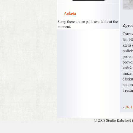
Anketa
Sorry, there are no polls available at the
Zpron
moment.
Ostrav
let. 
která 
polici
provo
provoz
zadrž
muže. 
částku
neopr
Trestn
«
16. 1
© 2008 Studio Kabelové 