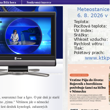
na Bílá hora
Soukromá inzerce
sourozenci Isar a Igro. O pár dnů je starší
kého „týmu.“ Většinou jde o německé
ěř šest desítek kynologů, zařazených