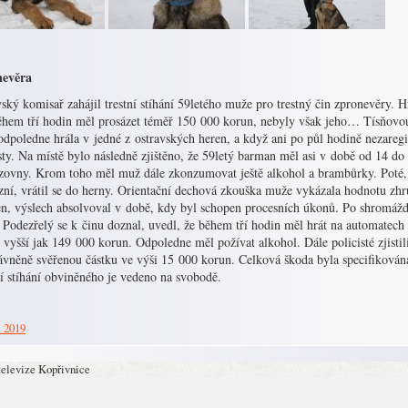
evěra
ský komisař zahájil trestní stíhání 59letého muže pro trestný čin zpronevěry. H
Během tří hodin měl prosázet téměř 150 000 korun, nebyly však jeho… Tísňovou
odpoledne hrála v jedné z ostravských heren, a když ani po půl hodině nezareg
sty. Na místě bylo následně zjištěno, že 59letý barman měl asi v době od 14 do
zovny. Krom toho měl muž dále zkonzumovat ještě alkohol a brambůrky. Poté, 
ní, vrátil se do herny. Orientační dechová zkouška muže vykázala hodnotu zhr
en, výslech absolvoval v době, kdy byl schopen procesních úkonů. Po shromáždě
Podezřelý se k činu doznal, uvedl, že během tří hodin měl hrát na automatech a
 vyšší jak 149 000 korun. Odpoledne měl požívat alkohol. Dále policisté zjistil
ávněně svěřenou částku ve výši 15 000 korun. Celková škoda byla specifikována
í stíhání obviněného je vedeno na svobodě.
. 2019
televize Kopřivnice