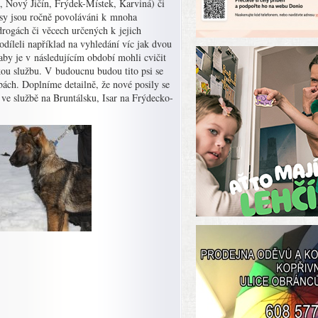
a, Nový Jičín, Frýdek-Místek, Karviná) či
psy jsou ročně povoláváni k mnoha
 drogách či věcech určených k jejich
odíleli například na vyhledání víc jak dvou
aby je v následujícím období mohli cvičit
ckou službu. V budoucnu budou tito psi se
ách. Doplníme detailně, že nové posily se
ve službě na Bruntálsku, Isar na Frýdecko-