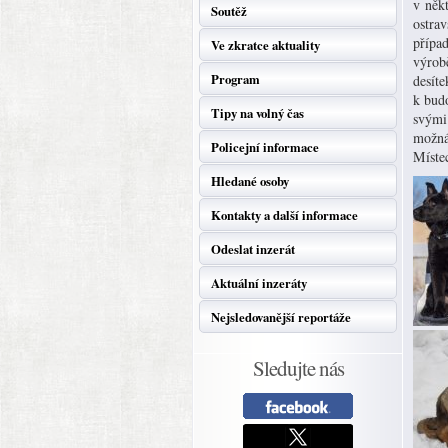
v někt
Soutěž
ostra
případ
Ve zkratce aktuality
výrobě
Program
desíte
k budo
Tipy na volný čas
svými
možná
Policejní informace
Míste
Hledané osoby
Kontakty a další informace
Odeslat inzerát
Aktuální inzeráty
Nejsledovanější reportáže
Sledujte nás