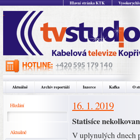
Hlavní stránka KTK
Vysokorychlo
Aktuálně
Archív reportáží
Inzerce
Kafka
O st
16. 1. 2019
Hledání
Statisíce nekolkova
Aktuálně
V uplynulých dnech pr