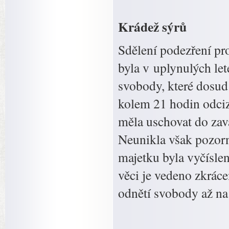
Krádež sýrů
Sdělení podezření pro
byla v uplynulých l
svobody, které dosud 
kolem 21 hodin odciz
měla uschovat do zav
Neunikla však pozorn
majetku byla vyčísle
věci je vedeno zkrácen
odnětí svobody až na t