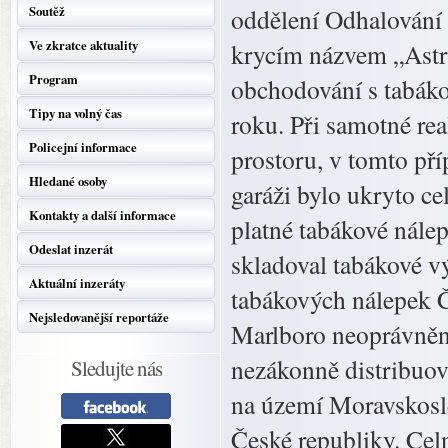
Soutěž
oddělení Odhalování zá
Ve zkratce aktuality
krycím názvem „Astra
Program
obchodování s tabák
Tipy na volný čas
roku. Při samotné re
Policejní informace
prostoru, v tomto pří
Hledané osoby
garáži bylo ukryto c
Kontakty a další informace
platné tabákové nále
Odeslat inzerát
skladoval tabákové vý
Aktuální inzeráty
tabákových nálepek Č
Nejsledovanější reportáže
Marlboro neoprávněn
nezákonně distribuo
Sledujte nás
na území Moravskosl
České republiky. Celn