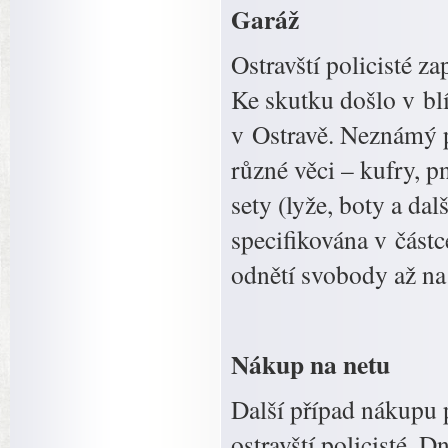
Garáž
Ostravští policisté z
Ke skutku došlo v blí
v Ostravě. Neznámý pa
různé věci – kufry, p
sety (lyže, boty a d
specifikována v částc
odnětí svobody až na 
Nákup na netu
Další případ nákupu 
ostravští policisté. 