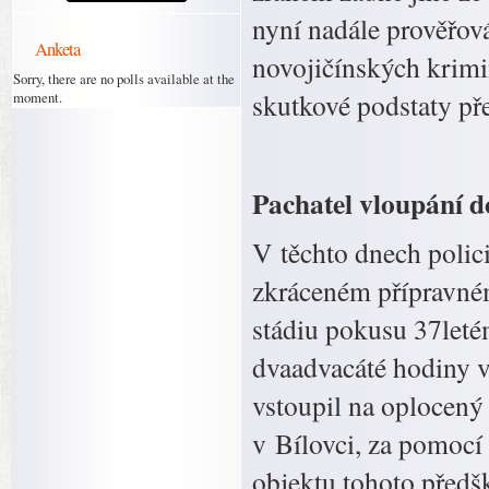
nyní nadále prověřová
Anketa
novojičínských krimi
Sorry, there are no polls available at the
skutkové podstaty př
moment.
Pachatel vloupání d
V těchto dnech polic
zkráceném přípravném 
stádiu pokusu 37leté
dvaadvacáté hodiny v
vstoupil na oplocený
v Bílovci, za pomocí
objektu tohoto předšk