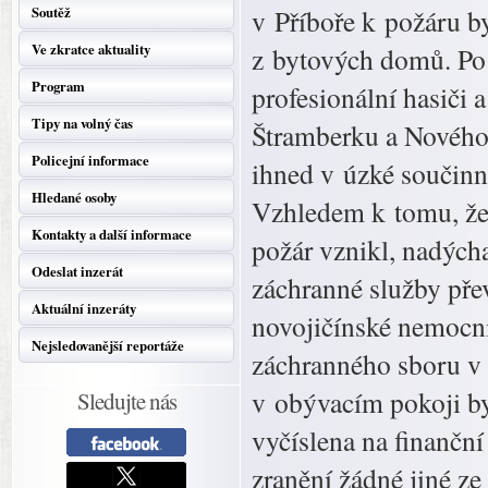
Soutěž
v Příboře k požáru b
Ve zkratce aktuality
z bytových domů. Po 
Program
profesionální hasiči 
Tipy na volný čas
Štramberku a Nového Ji
Policejní informace
ihned v úzké součinno
Hledané osoby
Vzhledem k tomu, že 
Kontakty a další informace
požár vznikl, nadých
Odeslat inzerát
záchranné služby pře
Aktuální inzeráty
novojičínské nemocni
Nejsledovanější reportáže
záchranného sboru v
v obývacím pokoji by
Sledujte nás
vyčíslena na finanční
zranění žádné jiné ze