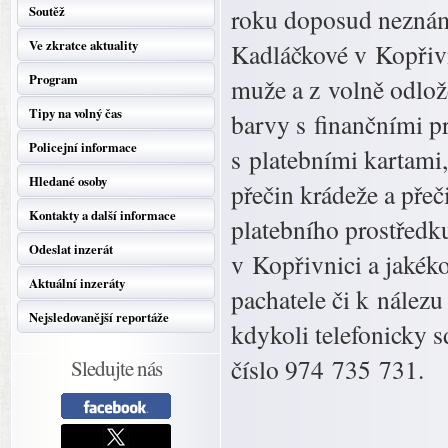
Soutěž
roku doposud neznámý
Ve zkratce aktuality
Kadláčkové v Kopřiv
Program
muže a z volně odlo
Tipy na volný čas
barvy s finančními p
Policejní informace
s platebními kartami,
Hledané osoby
přečin krádeže a pře
Kontakty a další informace
platebního prostředk
Odeslat inzerát
v Kopřivnici a jakéko
Aktuální inzeráty
pachatele či k nálezu
Nejsledovanější reportáže
kdykoli telefonicky s
číslo 974 735 731.
Sledujte nás