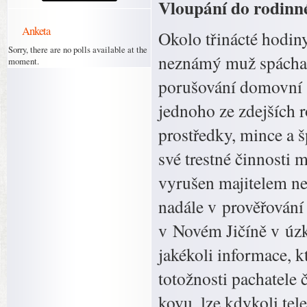
Vloupání do rodinné
Anketa
Okolo třinácté hodin
Sorry, there are no polls available at the
neznámý muž spáchal v
moment.
porušování domovní s
jednoho ze zdejších 
prostředky, mince a š
své trestné činnosti
vyrušen majitelem ne
nadále v prověřování
v Novém Jičíně v úzk
jakékoli informace, k
totožnosti pachatele 
kovu, lze kdykoli tele