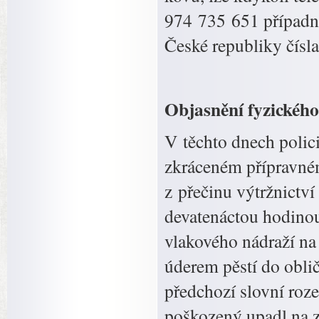
974 735 651 případně
České republiky čísla
Objasnění fyzického
V těchto dnech polic
zkráceném přípravném 
z přečinu výtržnictví
devatenáctou hodinou
vlakového nádraží na
úderem pěstí do obli
předchozí slovní roz
poškozený upadl na z