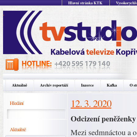
Hlavní stránka KTK
Vysokorychlo
Aktuálně
Archív reportáží
Inzerce
Kafka
O st
12. 3. 2020
Hledání
Odcizení peněženky 
Aktuálně
Mezi sedmnáctou a o