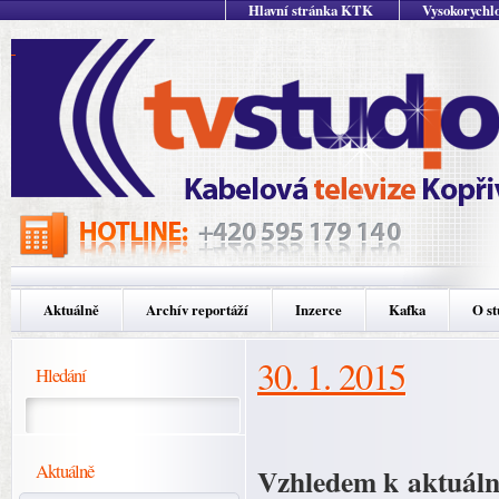
Hlavní stránka KTK
Vysokorychlo
Aktuálně
Archív reportáží
Inzerce
Kafka
O st
30. 1. 2015
Hledání
Aktuálně
Vzhledem k aktuální 