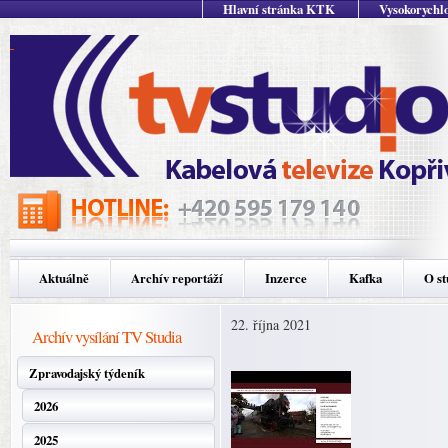
Hlavní stránka KTK
Vysokorychlo
Aktuálně
Archív reportáží
Inzerce
Kafka
O st
22. října 2021
Archív vysílání TV Studia
Zpravodajský týdeník
2026
2025