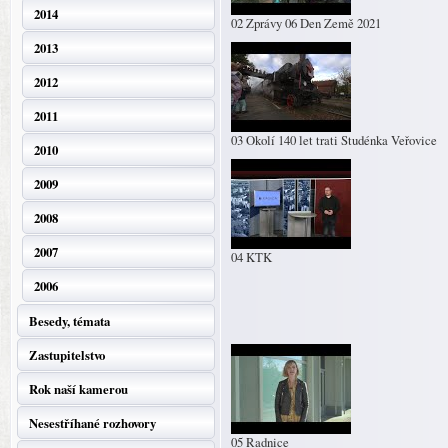
2014
02 Zprávy 06 Den Země 2021
2013
2012
2011
03 Okolí 140 let trati Studénka Veřovice
2010
2009
2008
2007
04 KTK
2006
Besedy, témata
Zastupitelstvo
Rok naší kamerou
Nesestříhané rozhovory
05 Radnice