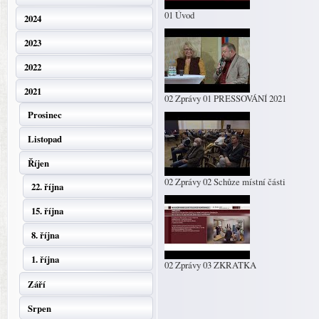
01 Úvod
2024
2023
2022
2021
02 Zprávy 01 PRESSOVÁNÍ 2021
Prosinec
Listopad
Říjen
02 Zprávy 02 Schůze místní části
22. října
15. října
8. října
1. října
02 Zprávy 03 ZKRATKA
Září
Srpen