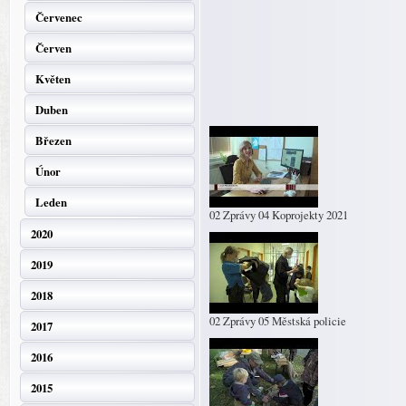
Červenec
Červen
Květen
Duben
Březen
Únor
Leden
02 Zprávy 04 Koprojekty 2021
2020
2019
2018
02 Zprávy 05 Městská policie
2017
2016
2015