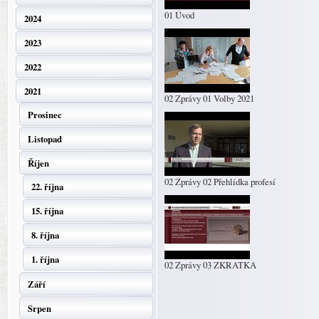
01 Úvod
2024
2023
2022
2021
02 Zprávy 01 Volby 2021
Prosinec
Listopad
Říjen
02 Zprávy 02 Přehlídka profesí
22. října
15. října
8. října
1. října
02 Zprávy 03 ZKRATKA
Září
Srpen