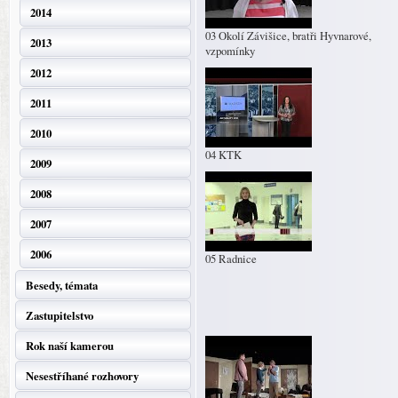
2014
03 Okolí Závišice, bratři Hyvnarové,
2013
vzpomínky
2012
2011
2010
04 KTK
2009
2008
2007
2006
05 Radnice
Besedy, témata
Zastupitelstvo
Rok naší kamerou
Nesestříhané rozhovory