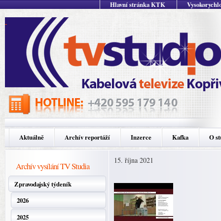
Hlavní stránka KTK
Vysokorychlo
Aktuálně
Archív reportáží
Inzerce
Kafka
O st
15. října 2021
Archív vysílání TV Studia
Zpravodajský týdeník
2026
2025