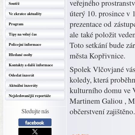
veřejného prostranstv
Soutěž
úterý 10. prosince v
Ve zkratce aktuality
prezentace od zástupc
Program
ale také položit ved
Tipy na volný čas
Toto setkání bude zá
Policejní informace
města Kopřivnice.
Hledané osoby
Kontakty a další informace
Spolek Vlčovjané vás
Odeslat inzerát
koledy, která proběh
Aktuální inzeráty
kulturního domu ve Vl
Nejsledovanější reportáže
Martinem Galiou , M
občerstvení zajištěno.
Sledujte nás