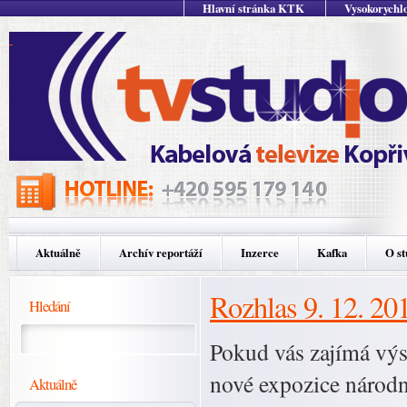
Hlavní stránka KTK
Vysokorychlo
Aktuálně
Archív reportáží
Inzerce
Kafka
O st
Rozhlas 9. 12. 20
Hledání
Pokud vás zajímá vý
nové expozice národn
Aktuálně