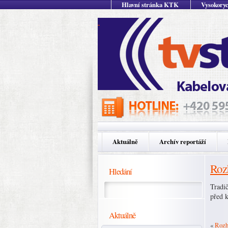
Hlavní stránka KTK
Vysokoryc
Aktuálně
Archív reportáží
Roz
Hledání
Tradi
před 
Aktuálně
«
Rozh