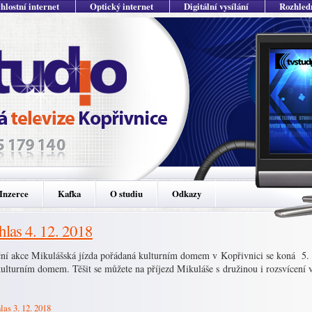
hlostní internet
Optický internet
Digitální vysílání
Rozhled
Inzerce
Kafka
O studiu
Odkazy
hlas 4. 12. 2018
ční akce Mikulášská jízda pořádaná kulturním domem v Kopřivnici se koná 5. p
kulturním domem. Těšit se můžete na příjezd Mikuláše s družinou i rozsvícení
las 3. 12. 2018