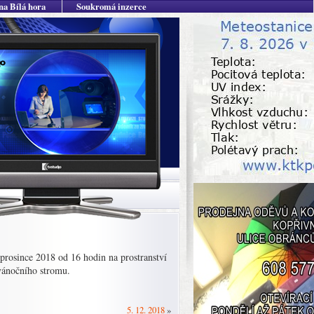
na Bílá hora
Soukromá inzerce
rosince 2018 od 16 hodin na prostranství
 vánočního stromu.
5. 12. 2018
»